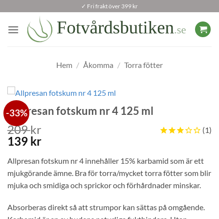
Skip
✓ Fri frakt över 399 kr
to
content
Hem
/
Åkomma
/
Torra fötter
Allpresan fotskum nr 4 125 ml
-33%
209
kr
1
Det
Det
139
kr
ursprungliga
nuvarande
Allpresan fotskum nr 4 innehåller 15% karbamid som är ett
priset
priset
mjukgörande ämne. Bra för torra/mycket torra fötter som blir
var:
är:
209 kr.
mjuka och smidiga och sprickor och förhårdnader minskar.
139 kr.
Absorberas direkt så att strumpor kan sättas på omgående.