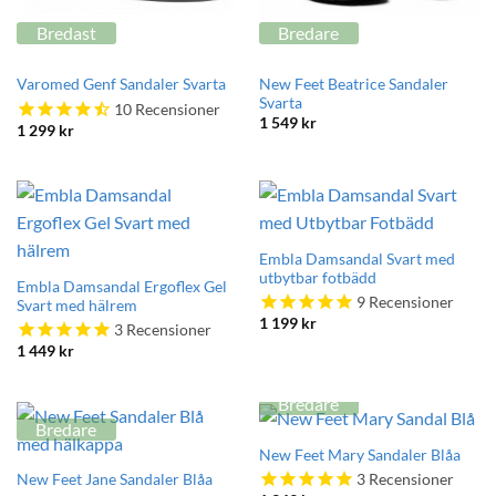
Bredast
Bredare
New Feet Beatrice Sandaler
Varomed Genf Sandaler Svarta
Svarta
10
Recensioner
1 549
kr
1 299
kr
Embla Damsandal Svart med
utbytbar fotbädd
Embla Damsandal Ergoflex Gel
9
Recensioner
Svart med hälrem
1 199
kr
3
Recensioner
1 449
kr
Bredare
Bredare
New Feet Mary Sandaler Blåa
3
Recensioner
New Feet Jane Sandaler Blåa