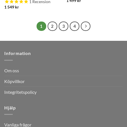
1 499
kr
1
Recension
1 549
kr
1
2
3
4
Information
Om oss
Köpvillkor
Integritetspolicy
Hjälp
Vanliga frågor