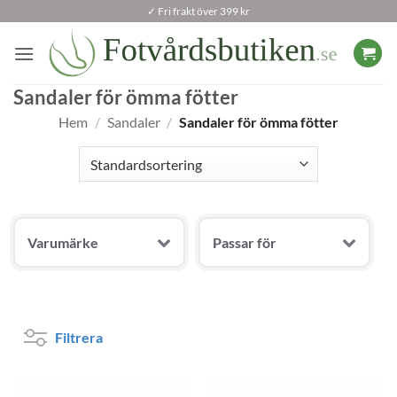
Skip
✓ Fri frakt över 399 kr
to
content
Sandaler för ömma fötter
Hem
/
Sandaler
/
Sandaler för ömma fötter
Varumärke
Passar för
Filtrera