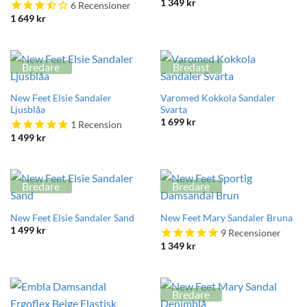
1 349
kr
6
Recensioner
1 649
kr
Bredare
Bredast
New Feet Elsie Sandaler
Varomed Kokkola Sandaler
Ljusblåa
Svarta
1 699
kr
1
Recension
1 499
kr
Bredare
Bredare
New Feet Elsie Sandaler Sand
New Feet Mary Sandaler Bruna
1 499
kr
9
Recensioner
1 349
kr
Bredare