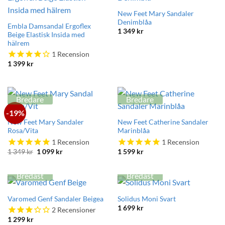
New Feet Mary Sandaler
Denimblåa
Embla Damsandal Ergoflex
1 349
kr
Beige Elastisk Insida med
hälrem
1
Recension
1 399
kr
Bredare
Bredare
-19%
New Feet Mary Sandaler
New Feet Catherine Sandaler
Rosa/Vita
Marinblåa
1
Recension
1
Recension
Det
Det
1 349
kr
1 099
kr
1 599
kr
ursprungliga
nuvarande
priset
priset
var:
är:
Bredast
Bredast
1
1
349 kr.
099 kr.
Varomed Genf Sandaler Beigea
Solidus Moni Svart
1 699
kr
2
Recensioner
1 299
kr