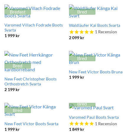
Bredast
Bred
Varomed Villach Fodrade Boots
Waldläufer Kai Boots Svarta
Svarta
1
Recension
1 999
kr
2 099
kr
Bred
Bred
New Feet Victor Boots Bruna
1 999
kr
New Feet Christopher Boots
Orthostretch Svarta
2 199
kr
Bred
Bred
Varomed Paul Boots Svarta
1
Recension
New Feet Victor Boots Svarta
1 999
kr
1 849
kr