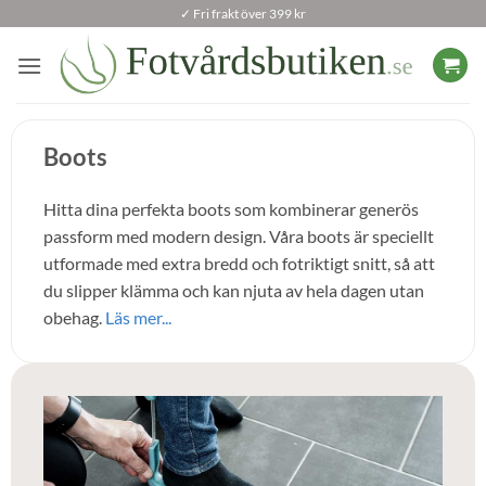
Skip
✓ Fri frakt över 399 kr
to
content
Boots
Hitta dina perfekta boots som kombinerar generös
passform med modern design. Våra boots är speciellt
utformade med extra bredd och fotriktigt snitt, så att
du slipper klämma och kan njuta av hela dagen utan
obehag.
Läs mer...