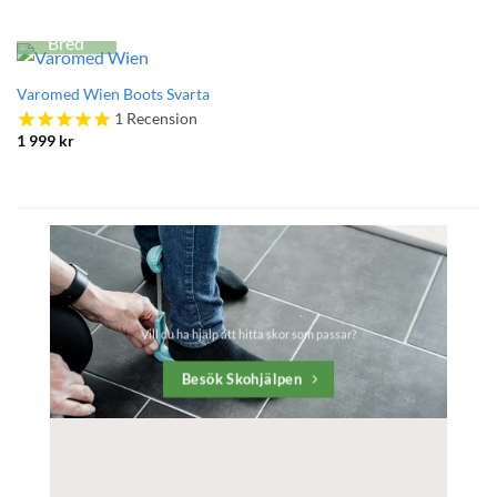
Bred
Varomed Wien Boots Svarta
1
Recension
1 999
kr
Vill du ha hjälp att hitta skor som passar?
Besök Skohjälpen