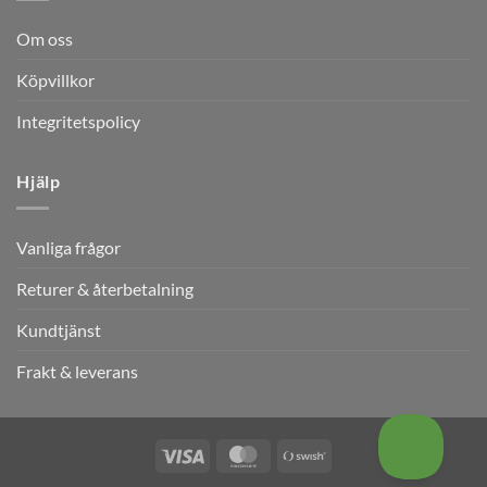
Om oss
Köpvillkor
Integritetspolicy
Hjälp
Vanliga frågor
Returer & återbetalning
Kundtjänst
Frakt & leverans
Visa
MasterCard
Swish
(SE)