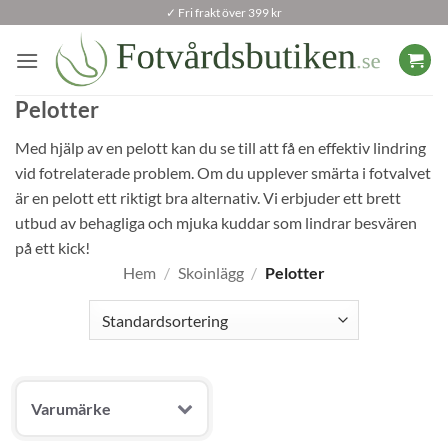
Skip
✓ Fri frakt över 399 kr
to
content
Pelotter
Med hjälp av en pelott kan du se till att få en effektiv lindring
vid fotrelaterade problem. Om du upplever smärta i fotvalvet
är en pelott ett riktigt bra alternativ. Vi erbjuder ett brett
utbud av behagliga och mjuka kuddar som lindrar besvären
på ett kick!
Hem
/
Skoinlägg
/
Pelotter
Varumärke