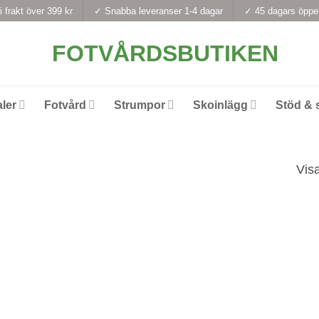
i frakt över 399 kr
✓ Snabba leveranser 1-4 dagar
✓ 45 dagars öppe
ler
Fotvård
Strumpor
Skoinlägg
Stöd & 
Visa
k
Passform
Färg
Knäp