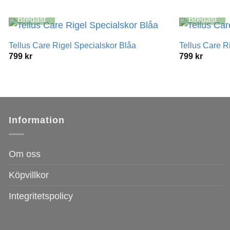
Bredast
Bredast
Tellus Care Rigel Specialskor Blåa
Tellus Care R
799
kr
799
kr
Information
Om oss
Köpvillkor
Integritetspolicy