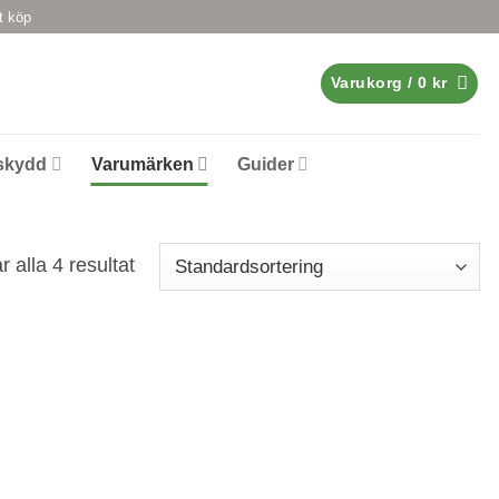
t köp
Varukorg /
0
kr
skydd
Varumärken
Guider
r alla 4 resultat
pning
Egenskap
Passar för