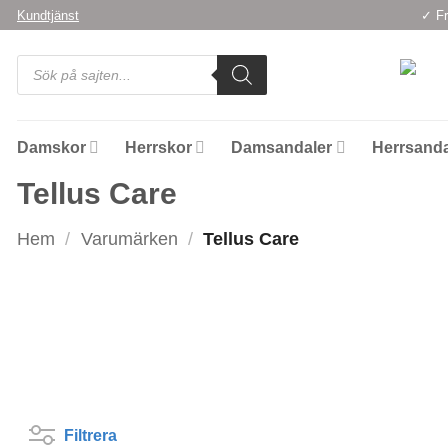
Skip
Kundtjänst
✓ Fr
to
Products
content
search
Damskor
Herrskor
Damsandaler
Herrsanda
Tellus Care
Hem
/
Varumärken
/
Tellus Care
Kön
Skotyp
Skostorle
Filtrera