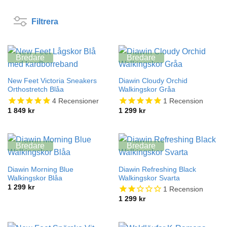
Filtrera
Bredare
Bredare
New Feet Victoria Sneakers
Diawin Cloudy Orchid
Orthostretch Blåa
Walkingskor Gråa
4
Recensioner
1
Recension
1 849
kr
1 299
kr
Bredare
Bredare
Diawin Morning Blue
Diawin Refreshing Black
Walkingskor Blåa
Walkingskor Svarta
1 299
kr
1
Recension
1 299
kr