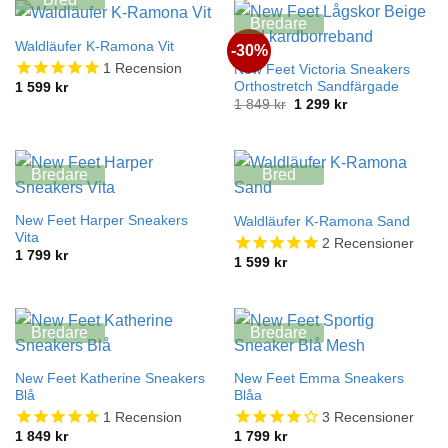
Bredare
Waldläufer K-Ramona Vit
-30%
1
Recension
New Feet Victoria Sneakers
Orthostretch Sandfärgade
1 599
kr
Det
Det
1 849
kr
1 299
kr
ursprungliga
nuvarande
priset
priset
var:
är:
1
1
849 kr.
299 kr.
Bredare
Bred
New Feet Harper Sneakers
Waldläufer K-Ramona Sand
Vita
2
Recensioner
1 799
kr
1 599
kr
Bredare
Bredare
New Feet Katherine Sneakers
New Feet Emma Sneakers
Blå
Blåa
1
Recension
3
Recensioner
1 849
kr
1 799
kr