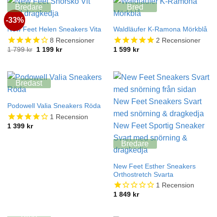
Bredare
Bred
-33%
New Feet Helen Sneakers Vita
Waldläufer K-Ramona Mörkblå
8
Recensioner
2
Recensioner
Det
Det
1 799
kr
1 199
kr
1 599
kr
ursprungliga
nuvarande
priset
priset
var:
är:
1
1
799 kr.
199 kr.
Bredast
Podowell Valia Sneakers Röda
1
Recension
1 399
kr
Bredare
New Feet Esther Sneakers
Orthostretch Svarta
1
Recension
1 849
kr
Bred