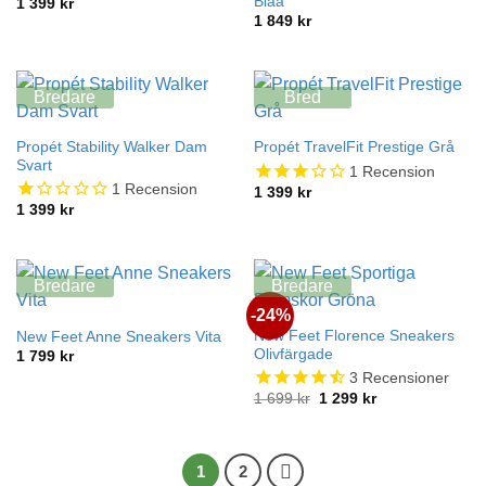
Blåa
1 399
kr
1 849
kr
Bredare
Bred
Propét Stability Walker Dam
Propét TravelFit Prestige Grå
Svart
1
Recension
1
Recension
1 399
kr
1 399
kr
Bredare
Bredare
-24%
New Feet Florence Sneakers
New Feet Anne Sneakers Vita
Olivfärgade
1 799
kr
3
Recensioner
Det
Det
1 699
kr
1 299
kr
ursprungliga
nuvarande
priset
priset
var:
är:
1
1
699 kr.
299 kr.
1
2