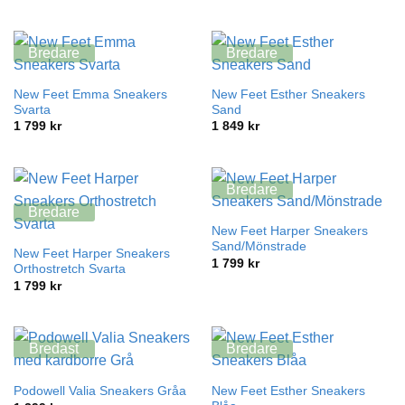
Bredare
Bredare
New Feet Emma Sneakers
New Feet Esther Sneakers
Svarta
Sand
1 799
kr
1 849
kr
Bredare
Bredare
New Feet Harper Sneakers
Sand/Mönstrade
New Feet Harper Sneakers
1 799
kr
Orthostretch Svarta
1 799
kr
Bredast
Bredare
New Feet Esther Sneakers
Podowell Valia Sneakers Gråa