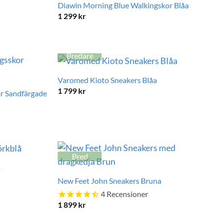
Diawin Morning Blue Walkingskor Blåa
1 299
kr
Bredare
Varomed Kioto Sneakers Blåa
1 799
kr
r Sandfärgade
Bred
å
New Feet John Sneakers Bruna
4
Recensioner
1 899
kr