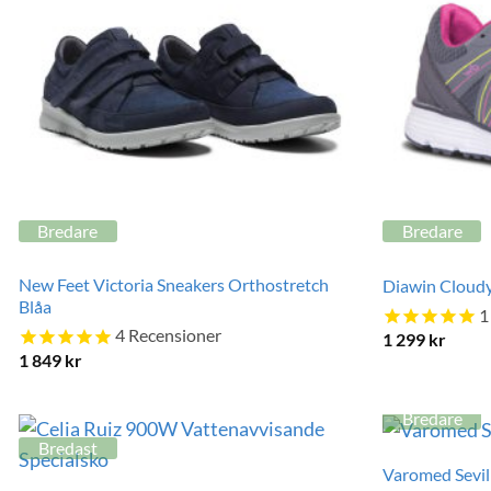
Bredare
Bredare
New Feet Victoria Sneakers Orthostretch
Diawin Cloudy
Blåa
1
4
Recensioner
1 299
kr
1 849
kr
Bredare
Bredast
Varomed Sevil