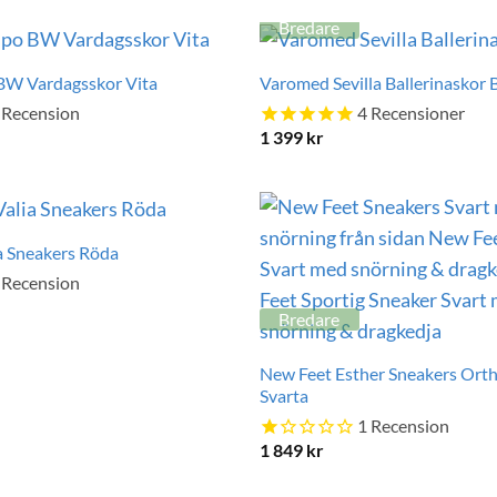
Bredare
BW Vardagsskor Vita
Varomed Sevilla Ballerinaskor 
Recension
4
Recensioner
1 399
kr
a Sneakers Röda
Recension
Bredare
New Feet Esther Sneakers Orth
Svarta
1
Recension
1 849
kr