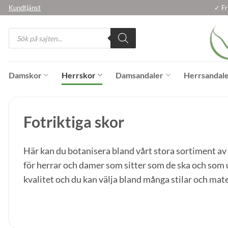
Skip
Kundtjänst
✓ Fr
to
Products
content
search
Damskor
Herrskor
Damsandaler
Herrsandal
Fotriktiga skor
Här kan du botanisera bland vårt stora sortiment av fo
för herrar och damer som sitter som de ska och som u
kvalitet och du kan välja bland många stilar och mate