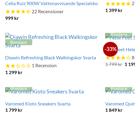
Celia Ruiz 900W Vattenavvisande Specialsko
2
1 399
kr
22
Recensioner
999
kr
Bredare
Bredare
-33%
New Feet Hele
Diawin Refreshing Black Walkingskor Svarta
8
Det
1 799
kr
1 19
1
Recension
ursp
1 299
kr
prise
var:
1
799 k
Bredare
Bredare
Varomed Kioto Sneakers Svarta
Varomed Quin
1 799
kr
1 849
kr