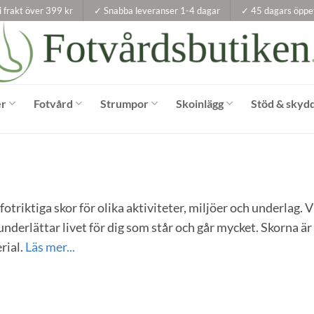
i frakt över 399 kr
✓ Snabba leveranser 1-4 dagar
✓ 45 dagars öppe
er
Fotvård
Strumpor
Skoinlägg
Stöd & skyd
triktiga skor för olika aktiviteter, miljöer och underlag. V
nderlättar livet för dig som står och går mycket. Skorna är
rial.
Läs mer...