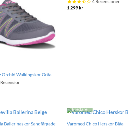
4
Recensioner
1 299
kr
 Orchid Walkingskor Gråa
Recension
Bredare
la Ballerinaskor Sandfärgade
Varomed Chico Herskor Blåa