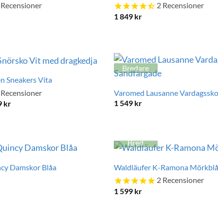
Recensioner
2
Recensioner
1 849
kr
Bredare
n Sneakers Vita
Varomed Lausanne Vardagssko
Recensioner
1 549
kr
Det
9
kr
rungliga
nuvarande
t
priset
är:
1
r.
199 kr.
Bred
cy Damskor Blåa
Waldläufer K-Ramona Mörkbl
2
Recensioner
1 599
kr