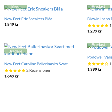
Bred
Bredast
New Feet Eric Sneakers Blåa
Diawin Inspo 
1 849
kr
1
1 299
kr
Bredast
Bredare
Podowell Vali
New Feet Caroline Ballerinasko Svart
1
1 399
kr
2
Recensioner
1 649
kr