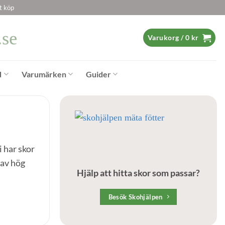
t köp
Varukorg /
0
kr
d
Varumärken
Guider
i har skor
 av hög
Hjälp att hitta skor som passar?
Besök Skohjälpen