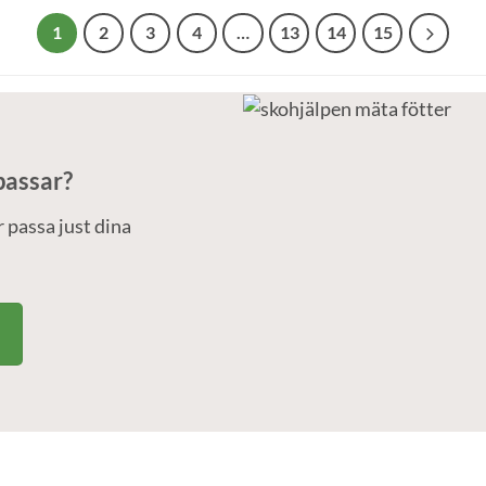
1
2
3
4
…
13
14
15
passar?
 passa just dina