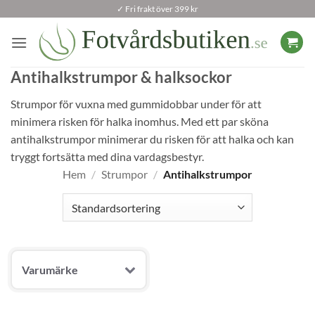
Skip
✓ Fri frakt över 399 kr
to
content
Antihalkstrumpor & halksockor
Strumpor för vuxna med gummidobbar under för att
minimera risken för halka inomhus. Med ett par sköna
antihalkstrumpor minimerar du risken för att halka och kan
tryggt fortsätta med dina vardagsbestyr.
Hem
/
Strumpor
/
Antihalkstrumpor
Varumärke