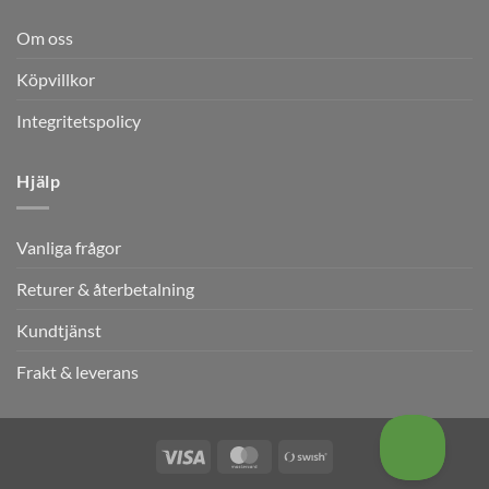
Om oss
Köpvillkor
Integritetspolicy
Hjälp
Vanliga frågor
Returer & återbetalning
Kundtjänst
Frakt & leverans
Visa
MasterCard
Swish
(SE)