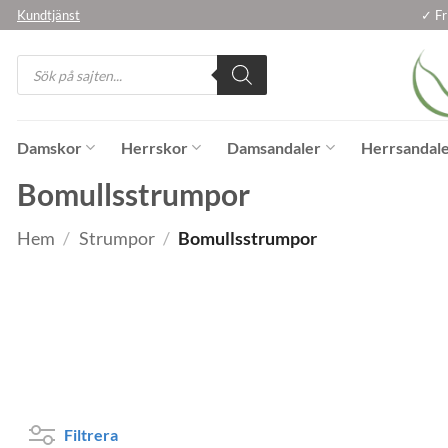
Skip
Kundtjänst
✓ Fr
to
Products
content
search
Damskor
Herrskor
Damsandaler
Herrsandal
Bomullsstrumpor
Hem
/
Strumpor
/
Bomullsstrumpor
Strumpstorlek
Färg
Varumärk
Filtrera