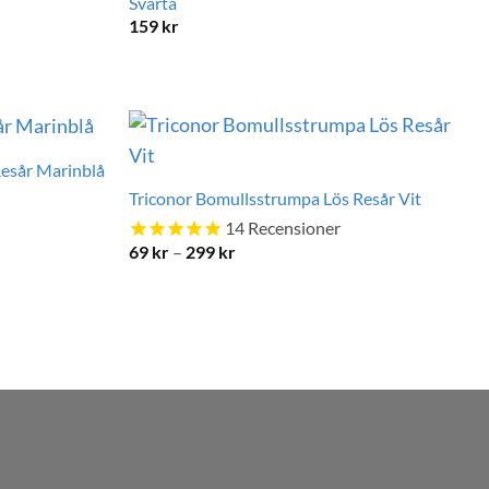
Svarta
159
kr
esår Marinblå
Triconor Bomullsstrumpa Lös Resår Vit
14
Recensioner
Prisintervall:
69
kr
–
299
kr
69 kr
till
299 kr