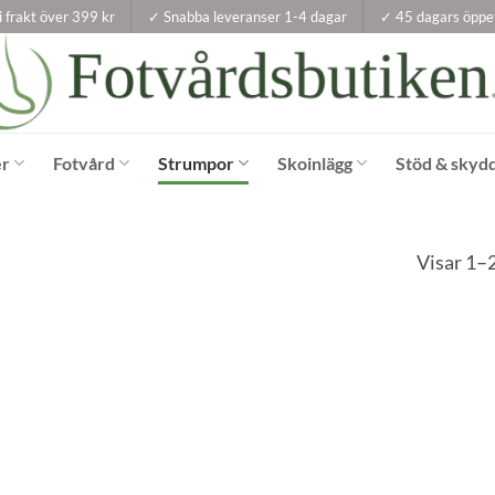
i frakt över 399 kr
✓ Snabba leveranser 1-4 dagar
✓ 45 dagars öppe
er
Fotvård
Strumpor
Skoinlägg
Stöd & skyd
Visar 1–2
e