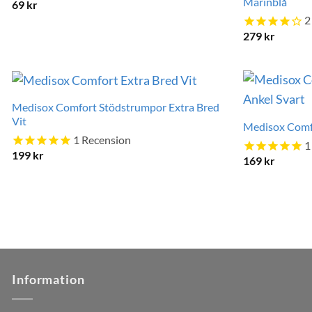
Marinblå
69
kr
2
279
kr
Medisox Comfort Stödstrumpor Extra Bred
Vit
Medisox Comf
1
Recension
1
199
kr
169
kr
Information