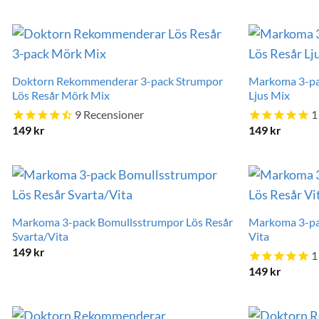
Doktorn Rekommenderar 3-pack Strumpor
Markoma 3-pa
Lös Resår Mörk Mix
Ljus Mix
9
Recensioner
1
149
kr
149
kr
Markoma 3-pack Bomullsstrumpor Lös Resår
Markoma 3-pa
Svarta/Vita
Vita
149
kr
1
149
kr