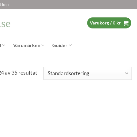
t köp
Varukorg /
0
kr
d
Varumärken
Guider
4 av 35 resultat