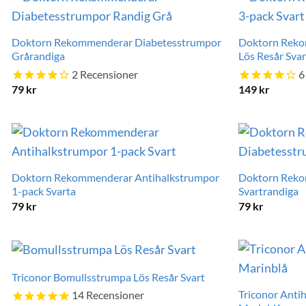
Doktorn Rekommenderar Diabetesstrumpor
Doktorn Reko
Grårandiga
Lös Resår Sva
2
Recensioner
6
79
kr
149
kr
Doktorn Rekommenderar Antihalkstrumpor
Doktorn Reko
1-pack Svarta
Svartrandiga
79
kr
79
kr
Triconor Bomullsstrumpa Lös Resår Svart
Triconor Anti
14
Recensioner