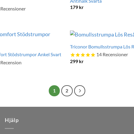
Antihalk Svarta
179
kr
Recensioner
Triconor Bomullsstrumpa Lös R
ort Stödstrumpor Ankel Svart
14
Recensioner
299
kr
Recension
1
2
Hjälp