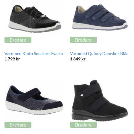
Bredare
Bredare
Varomed Kioto Sneakers Svarta
Varomed Quincy Damskor Blåa
1 799
kr
1 849
kr
Bredare
Bredare