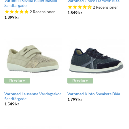
Varomed Sevilla Ballerinaskor
Varomed Chico Herskor Blåa
Sandfärgade
2
Recensioner
2
Recensioner
1 849
kr
1 399
kr
Bredare
Bredare
Varomed Lausanne Vardagsskor
Varomed Kioto Sneakers Blåa
Sandfärgade
1 799
kr
1 549
kr