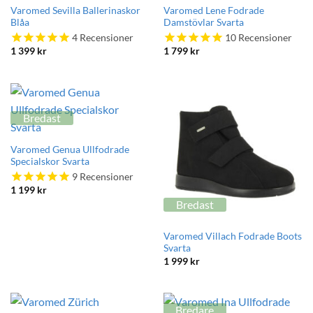
Varomed Sevilla Ballerinaskor
Varomed Lene Fodrade
Blåa
Damstövlar Svarta
4
Recensioner
10
Recensioner
1 399
kr
1 799
kr
Bredast
Varomed Genua Ullfodrade
Specialskor Svarta
9
Recensioner
1 199
kr
Bredast
Varomed Villach Fodrade Boots
Svarta
1 999
kr
Bredare