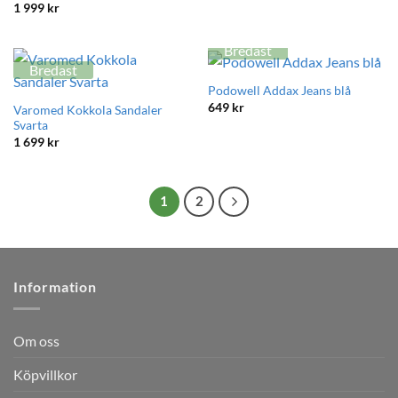
1 999
kr
Bredast
Bredast
Podowell Addax Jeans blå
649
kr
Varomed Kokkola Sandaler
Svarta
1 699
kr
1
2
Information
Om oss
Köpvillkor