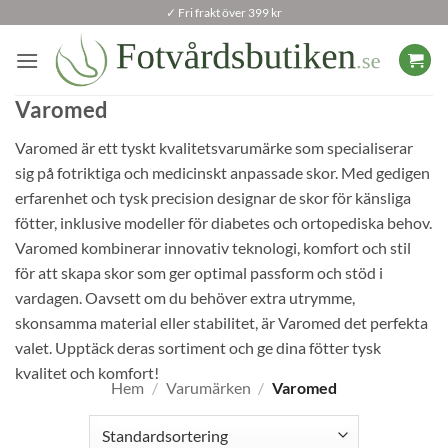
Skip
✓ Fri frakt över 399 kr
to
content
Varomed
Varomed är ett tyskt kvalitetsvarumärke som specialiserar
sig på fotriktiga och medicinskt anpassade skor. Med gedigen
erfarenhet och tysk precision designar de skor för känsliga
fötter, inklusive modeller för diabetes och ortopediska behov.
Varomed kombinerar innovativ teknologi, komfort och stil
för att skapa skor som ger optimal passform och stöd i
vardagen. Oavsett om du behöver extra utrymme,
skonsamma material eller stabilitet, är Varomed det perfekta
valet. Upptäck deras sortiment och ge dina fötter tysk
kvalitet och komfort!
Hem
/
Varumärken
/
Varomed