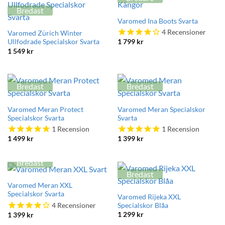
Bredast
Varomed Ina Boots Svarta
4
Recensioner
Varomed Zürich Winter
Ullfodrade Specialskor Svarta
1 799
kr
1 549
kr
Bredast
Bredast
Varomed Meran Protect
Varomed Meran Specialskor
Specialskor Svarta
Svarta
1
Recension
1
Recension
1 499
kr
1 399
kr
Bredast
Bredast
Varomed Meran XXL
Specialskor Svarta
Varomed Rijeka XXL
4
Recensioner
Specialskor Blåa
1 299
kr
1 399
kr