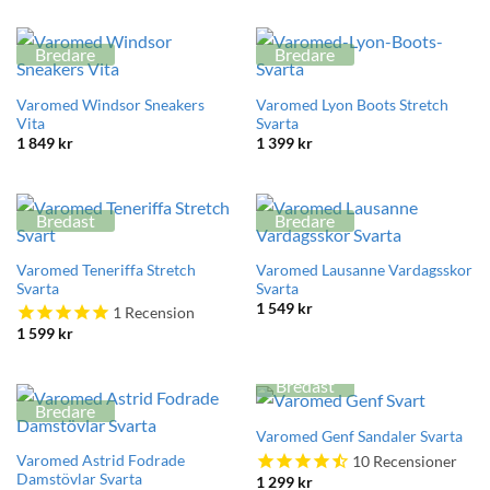
Bredare
Bredare
Varomed Windsor Sneakers
Varomed Lyon Boots Stretch
Vita
Svarta
1 849
kr
1 399
kr
Bredast
Bredare
Varomed Teneriffa Stretch
Varomed Lausanne Vardagsskor
Svarta
Svarta
1 549
kr
1
Recension
1 599
kr
Bredast
Bredare
Varomed Genf Sandaler Svarta
Varomed Astrid Fodrade
10
Recensioner
Damstövlar Svarta
1 299
kr