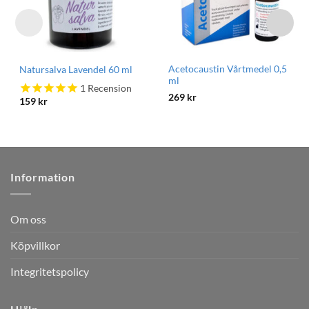
Acetocaustin Vårtmedel 0,5
Natursalva Lavendel 60 ml
ml
1
Recension
269
kr
159
kr
Information
Om oss
Köpvillkor
Integritetspolicy