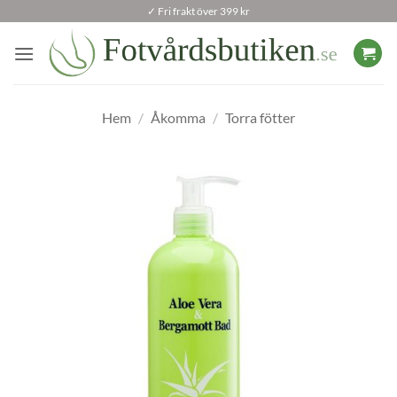
Skip
✓ Fri frakt över 399 kr
to
content
Hem
/
Åkomma
/
Torra fötter