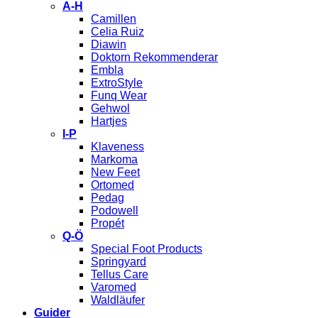
A-H
Camillen
Celia Ruiz
Diawin
Doktorn Rekommenderar
Embla
ExtroStyle
Funq Wear
Gehwol
Hartjes
I-P
Klaveness
Markoma
New Feet
Ortomed
Pedag
Podowell
Propét
Q-Ö
Special Foot Products
Springyard
Tellus Care
Varomed
Waldläufer
Guider