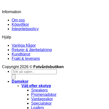
649
kr
Information
Om oss
Köpvillkor
Integritetspolicy
Hjälp
Vanliga frågor
Returer & återbetalning
Kundtjänst
Frakt & leverans
V
Copyright 2026 ©
Fotvårdsbutiken
Products
M
search
S
(
Damskor
Välj efter skotyp
Sneakers
Promenadskor
Vardagsskor
Specialskor
Loafers