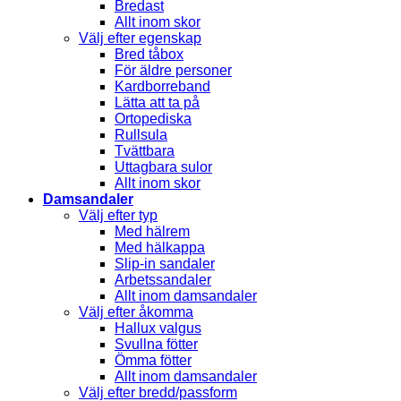
Bredast
Allt inom skor
Välj efter egenskap
Bred tåbox
För äldre personer
Kardborreband
Lätta att ta på
Ortopediska
Rullsula
Tvättbara
Uttagbara sulor
Allt inom skor
Damsandaler
Välj efter typ
Med hälrem
Med hälkappa
Slip-in sandaler
Arbetssandaler
Allt inom damsandaler
Välj efter åkomma
Hallux valgus
Svullna fötter
Ömma fötter
Allt inom damsandaler
Välj efter bredd/passform