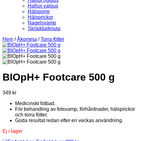
Hallux rigidus
Hallux valgus
Hälsporre
Hälsprickor
Nagelsvamp
Skräddarknuta
Hem
/
Åkomma
/
Torra fötter
BIOpH+ Footcare 500 g
349
kr
Medicinskt fotbad.
För behandling av fotsvamp, förhårdnader, hälsprickor
och torra fötter.
Goda resultat redan efter en veckas användning.
Ej i lager