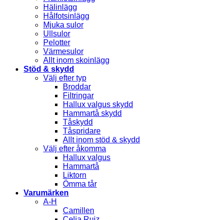
Hälinlägg
Hålfotsinlägg
Mjuka sulor
Ullsulor
Pelotter
Värmesulor
Allt inom skoinlägg
Stöd & skydd
Välj efter typ
Broddar
Filtringar
Hallux valgus skydd
Hammartå skydd
Tåskydd
Tåspridare
Allt inom stöd & skydd
Välj efter åkomma
Hallux valgus
Hammartå
Liktorn
Ömma tår
Varumärken
A-H
Camillen
Celia Ruiz