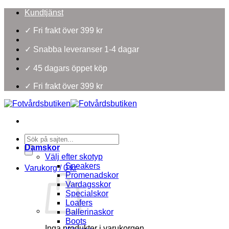
Skip
Kundtjänst
to
content
✓ Fri frakt över 399 kr
✓ Snabba leveranser 1-4 dagar
✓ 45 dagars öppet köp
✓ Fri frakt över 399 kr
Products
search
Damskor
Välj efter skotyp
Sneakers
Varukorg /
0
kr
Promenadskor
Vardagsskor
Specialskor
Loafers
Ballerinaskor
Boots
Inga produkter i varukorgen.