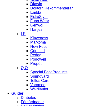
Diawin
Doktorn Rekommenderar
Embla
ExtroStyle
Funq Wear
Gehwol
Hartjes
I-P
Klaveness
Markoma
New Feet
Ortomed
Pedag
Podowell
Propét
Q-Ö
Special Foot Products
Springyard
Tellus Care
Varomed
Waldläufer
Guider
Diabetes
Förhårdnader