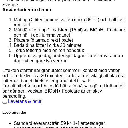
Sverige.
Användarinstruktioner
Mät upp 3 liter ljummet vatten (cirka 38 °C) och häll i ett
rent kärl
Mät därefter upp 1 matsked (15ml) av BIOpH+ Footcare
och häll i det ljumma vattnet
Placera fötterna direkt i badet
Bada dina fötter i cirka 20 minuter
Torka fötterna med en ren handduk
Upprepa varje dag under sju dagar. Därefter varannan
dag i ytterligare två veckor
Effekten startar när granulatet kommer i kontakt med vatten
och är effektivt i ca 20 minuter. Därför är det viktigt att placera
fötterna i badet direkt efter granulatet tillsatts.
För att bibehålla och/eller förbättra fothälsan gör ett fotbad ett
par gånger i veckan. BIOpH+ Footcare är en aktiv
behandling.
Leverans & retur
Leveranstider
Standardleverans: från 59 kr, 1-4 arbetsdagar.