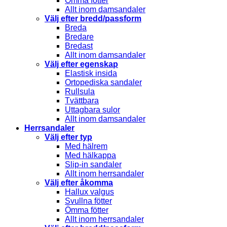
Ömma fötter
Allt inom damsandaler
Välj efter bredd/passform
Breda
Bredare
Bredast
Allt inom damsandaler
Välj efter egenskap
Elastisk insida
Ortopediska sandaler
Rullsula
Tvättbara
Uttagbara sulor
Allt inom damsandaler
Herrsandaler
Välj efter typ
Med hälrem
Med hälkappa
Slip-in sandaler
Allt inom herrsandaler
Välj efter åkomma
Hallux valgus
Svullna fötter
Ömma fötter
Allt inom herrsandaler