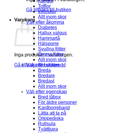
Kängor
Tofflor
Gå tillbaka till butiken
Inneskor
Allt inom skor
Varukorg
Välj efter åkomma
Diabetes
Hallux valgus
Hammartå
Hälsporre
Svullna fötter
Ömma fötter
Inga produkter i varukorgen.
Allt inom skor
Gå tillbaka till butiken
Välj efter skobredd
Breda
Bredare
Bredast
Allt inom skor
Välj efter egenskap
Bred tåbox
För äldre personer
Kardborreband
Lätta att ta på
Ortopediska
Rullsula
Tvättbara