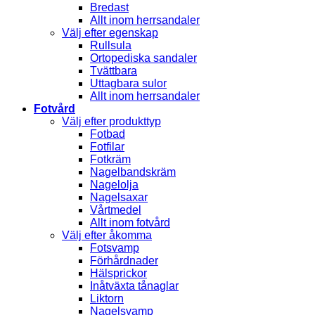
Bredast
Allt inom herrsandaler
Välj efter egenskap
Rullsula
Ortopediska sandaler
Tvättbara
Uttagbara sulor
Allt inom herrsandaler
Fotvård
Välj efter produkttyp
Fotbad
Fotfilar
Fotkräm
Nagelbandskräm
Nagelolja
Nagelsaxar
Vårtmedel
Allt inom fotvård
Välj efter åkomma
Fotsvamp
Förhårdnader
Hälsprickor
Inåtväxta tånaglar
Liktorn
Nagelsvamp