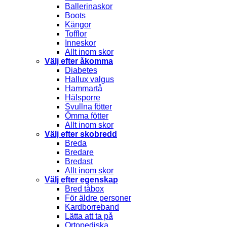
Ballerinaskor
Boots
Kängor
Tofflor
Inneskor
Allt inom skor
Välj efter åkomma
Diabetes
Hallux valgus
Hammartå
Hälsporre
Svullna fötter
Ömma fötter
Allt inom skor
Välj efter skobredd
Breda
Bredare
Bredast
Allt inom skor
Välj efter egenskap
Bred tåbox
För äldre personer
Kardborreband
Lätta att ta på
Ortopediska