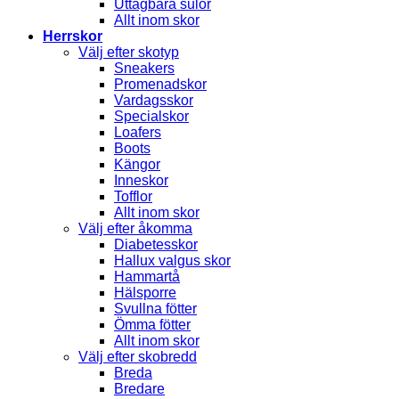
Uttagbara sulor
Allt inom skor
Herrskor
Välj efter skotyp
Sneakers
Promenadskor
Vardagsskor
Specialskor
Loafers
Boots
Kängor
Inneskor
Tofflor
Allt inom skor
Välj efter åkomma
Diabetesskor
Hallux valgus skor
Hammartå
Hälsporre
Svullna fötter
Ömma fötter
Allt inom skor
Välj efter skobredd
Breda
Bredare