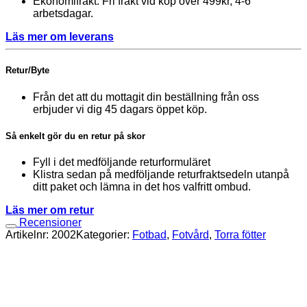
Ekonomifrakt: Fri frakt vid köp över 499kr, 4-6
arbetsdagar.
Läs mer om leverans
Retur/Byte
Från det att du mottagit din beställning från oss
erbjuder vi dig 45 dagars öppet köp.
Så enkelt gör du en retur på skor
Fyll i det medföljande returformuläret
Klistra sedan på medföljande returfraktsedeln utanpå
ditt paket och lämna in det hos valfritt ombud.
Läs mer om retur
Recensioner
Artikelnr:
2002
Kategorier:
Fotbad
,
Fotvård
,
Torra fötter