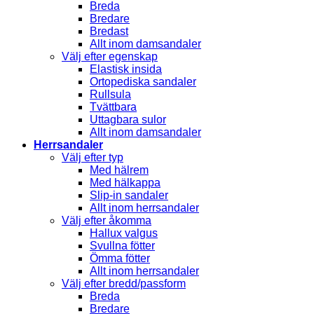
Breda
Bredare
Bredast
Allt inom damsandaler
Välj efter egenskap
Elastisk insida
Ortopediska sandaler
Rullsula
Tvättbara
Uttagbara sulor
Allt inom damsandaler
Herrsandaler
Välj efter typ
Med hälrem
Med hälkappa
Slip-in sandaler
Allt inom herrsandaler
Välj efter åkomma
Hallux valgus
Svullna fötter
Ömma fötter
Allt inom herrsandaler
Välj efter bredd/passform
Breda
Bredare