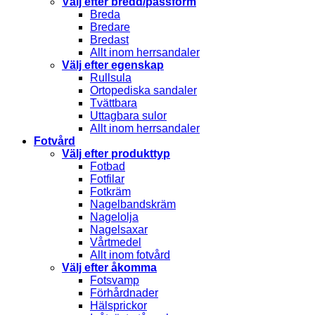
Välj efter bredd/passform
Breda
Bredare
Bredast
Allt inom herrsandaler
Välj efter egenskap
Rullsula
Ortopediska sandaler
Tvättbara
Uttagbara sulor
Allt inom herrsandaler
Fotvård
Välj efter produkttyp
Fotbad
Fotfilar
Fotkräm
Nagelbandskräm
Nagelolja
Nagelsaxar
Vårtmedel
Allt inom fotvård
Välj efter åkomma
Fotsvamp
Förhårdnader
Hälsprickor