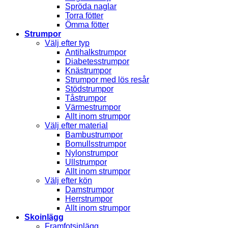
Spröda naglar
Torra fötter
Ömma fötter
Strumpor
Välj efter typ
Antihalkstrumpor
Diabetesstrumpor
Knästrumpor
Strumpor med lös resår
Stödstrumpor
Tåstrumpor
Värmestrumpor
Allt inom strumpor
Välj efter material
Bambustrumpor
Bomullsstrumpor
Nylonstrumpor
Ullstrumpor
Allt inom strumpor
Välj efter kön
Damstrumpor
Herrstrumpor
Allt inom strumpor
Skoinlägg
Framfotsinlägg