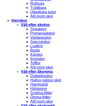
Rullsula
Tvättbara
Uttagbara sulor
Allt inom skor
Herrskor
Välj efter skotyp
Sneakers
Promenadskor
Vardagsskor
Specialskor
Loafers
Boots
Kängor
Inneskor
Tofflor
Allt inom skor
Välj efter åkomma
Diabetesskor
Hallux valgus skor
Hammartå
Hälsporre
Svullna fötter
Ömma fötter
Allt inom skor
Välj efter skobredd