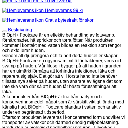
Fri frakt över 399 kr
Hemleverans 99 kr
Gratis bytesfrakt för skor
Beskrivning
BIOpH+ Footcare är en effektiv behandling av fotsvamp,
förhårdnader, hälsprickor och torra fötter. När produkten
kommer i kontakt med vatten bildas en reaktion som rengör
och exfolierar huden.
Genom att djuprengöra och ta bort döda hudceller skapar
BIOpH+ Footcare en ogynnsam miljö för bakterier, virus och
svamp på huden. Vår filosofi bygger på att huden i grunden
har en utmärkt förmåga att förhindra infektioner, läka och
reparera sig själv. Det gör att vi i första hand inte behöver
tillsätta nya saker på huden, utan snarare avlägsna det som
inte ska vara där så att huden får bästa förutsättningar att
läka.
Alla produkter från BIOpH+ är fria från parfym och
konserveringsmedel, något som är särskilt viktigt för dig med
känslig hud. BIOpH+ Footcare blandas i vatten och är aktiv
under en begränsad tidsperiod.
Eftersom produkten levereras i koncentrerad form undviker vi
transporter av vätskor och därmed onödig miljöbelastning.
Produkten är biologiskt nedbrytbar i naturen. Tillverkad i