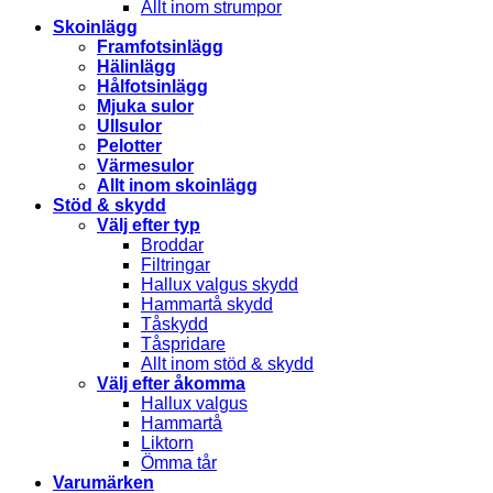
Allt inom strumpor
Skoinlägg
Framfotsinlägg
Hälinlägg
Hålfotsinlägg
Mjuka sulor
Ullsulor
Pelotter
Värmesulor
Allt inom skoinlägg
Stöd & skydd
Välj efter typ
Broddar
Filtringar
Hallux valgus skydd
Hammartå skydd
Tåskydd
Tåspridare
Allt inom stöd & skydd
Välj efter åkomma
Hallux valgus
Hammartå
Liktorn
Ömma tår
Varumärken