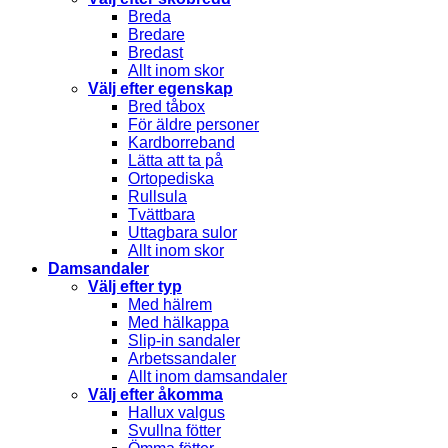
Breda
Bredare
Bredast
Allt inom skor
Välj efter egenskap
Bred tåbox
För äldre personer
Kardborreband
Lätta att ta på
Ortopediska
Rullsula
Tvättbara
Uttagbara sulor
Allt inom skor
Damsandaler
Välj efter typ
Med hälrem
Med hälkappa
Slip-in sandaler
Arbetssandaler
Allt inom damsandaler
Välj efter åkomma
Hallux valgus
Svullna fötter