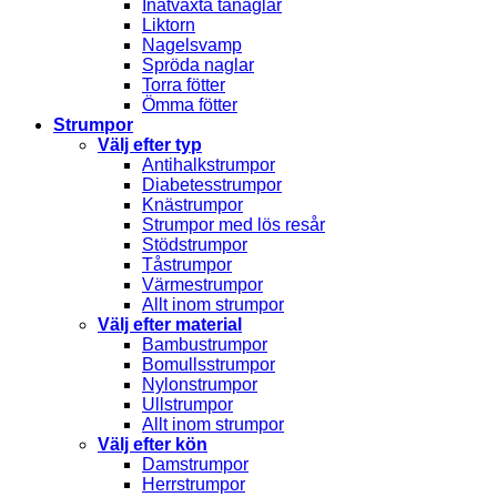
Inåtväxta tånaglar
Liktorn
Nagelsvamp
Spröda naglar
Torra fötter
Ömma fötter
Strumpor
Välj efter typ
Antihalkstrumpor
Diabetesstrumpor
Knästrumpor
Strumpor med lös resår
Stödstrumpor
Tåstrumpor
Värmestrumpor
Allt inom strumpor
Välj efter material
Bambustrumpor
Bomullsstrumpor
Nylonstrumpor
Ullstrumpor
Allt inom strumpor
Välj efter kön
Damstrumpor
Herrstrumpor