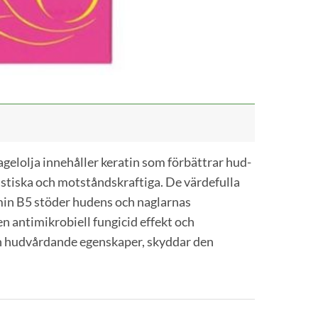
nagelolja innehåller keratin som förbättrar hud-
lastiska och motståndskraftiga. De värdefulla
min B5 stöder hudens och naglarnas
en antimikrobiell fungicid effekt och
 hudvårdande egenskaper, skyddar den