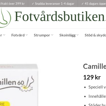
i frakt över 399 kr
✓ Snabba leveranser 1-4 dagar
✓ 45 dagars öppe
er
Fotvård
Strumpor
Skoinlägg
Stöd & skyd
Camill
129
kr
Speciell v
Innehålle
Stöder hu