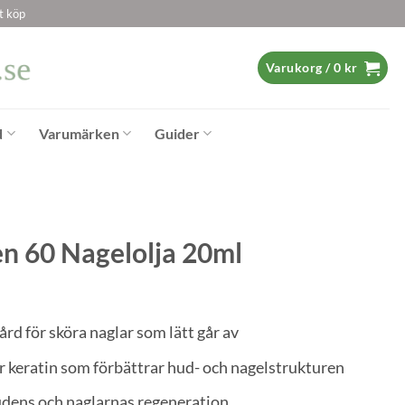
t köp
Varukorg /
0
kr
d
Varumärken
Guider
en 60 Nagelolja 20ml
ård för sköra naglar som lätt går av
r keratin som förbättrar hud- och nagelstrukturen
dens och naglarnas regeneration