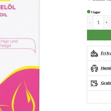
I lager
Camillen 60 N
Fri fr
Hemle
Gratis