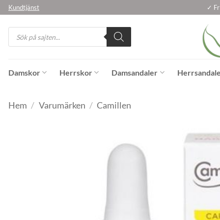
Skip
Kundtjänst
✓ Fr
to
Products
content
search
Damskor
Herrskor
Damsandaler
Herrsandal
Hem
/
Varumärken
/
Camillen