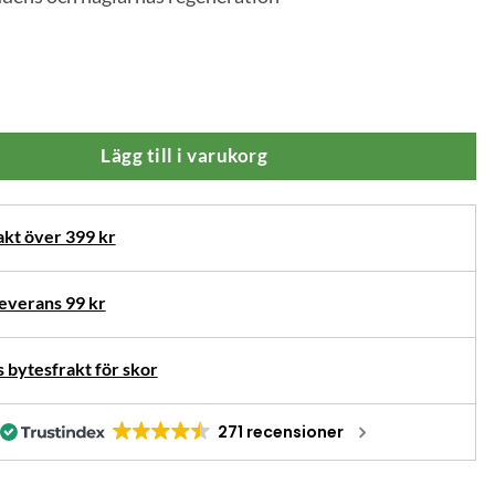
agelolja 20ml mängd
Lägg till i varukorg
akt över 399 kr
verans 99 kr
 bytesfrakt för skor
271 recensioner