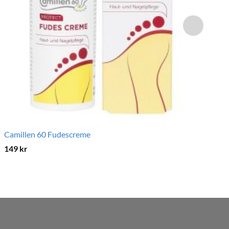
Camillen 60 Fudescreme
Ge
149
kr
8