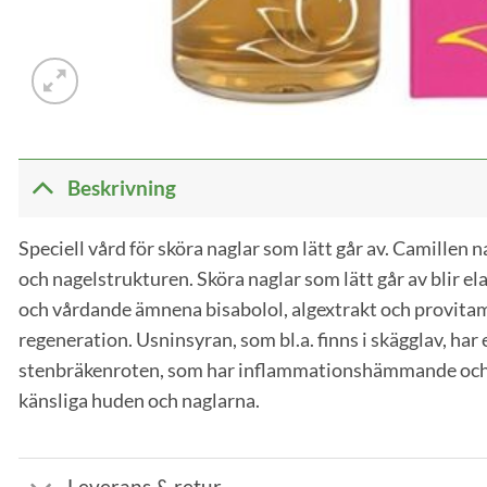
Beskrivning
Speciell vård för sköra naglar som lätt går av. Camillen 
och nagelstrukturen. Sköra naglar som lätt går av blir e
och vårdande ämnena bisabolol, algextrakt och provita
regeneration. Usninsyran, som bl.a. finns i skägglav, har 
stenbräkenroten, som har inflammationshämmande och
känsliga huden och naglarna.
Leverans & retur