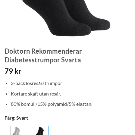
Doktorn Rekommenderar
Diabetesstrumpor Svarta
79
kr
3-pack lösresårstrumpor
Kortare skaft utan resår.
80% bomull/15% polyamid/5% elastan.
Färg
:
Svart