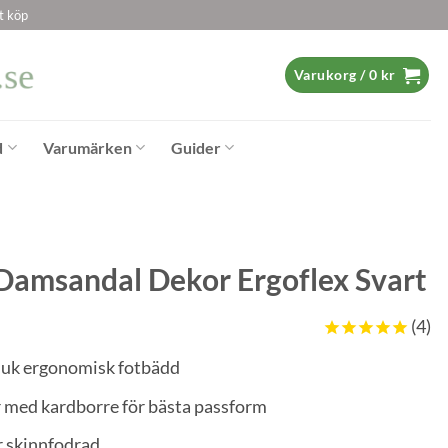
t köp
Varukorg /
0
kr
d
Varumärken
Guider
Damsandal Dekor Ergoflex Svart
4
juk ergonomisk fotbädd
 med kardborre för bästa passform
r skinnfodrad