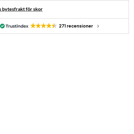
 bytesfrakt för skor
271 recensioner