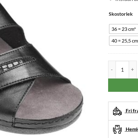
Skostorlek
36 = 23 cm*
40 = 25,5 cm
Ditt
Embla Damsan
val
har
återställts.
Välj
produktalte
innan
Fri fr
du
lägger
Hemle
denna