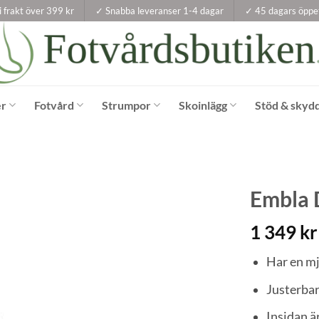
i frakt över 399 kr
✓ Snabba leveranser 1-4 dagar
✓ 45 dagars öppe
er
Fotvård
Strumpor
Skoinlägg
Stöd & skyd
Embla 
1 349
kr
Har en m
Justerbar
Insidan ä