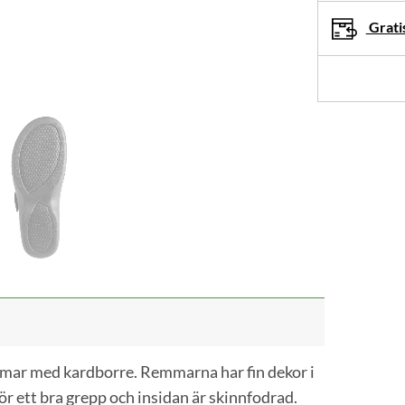
produkt
Gratis
i
din
varukorg.
mmar med kardborre. Remmarna har fin dekor i
ör ett bra grepp och insidan är skinnfodrad.