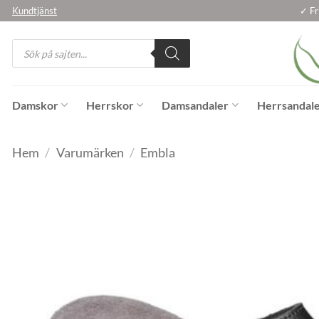
Skip
Kundtjänst
✓ Fr
to
Products
content
search
Damskor
Herrskor
Damsandaler
Herrsandal
Hem
/
Varumärken
/
Embla