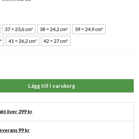
37 = 23,6 cm*
38 = 24,2 cm*
39 = 24,9 cm*
*
41 = 26,2 cm*
42 = 27 cm*
dal Dekor Ergoflex Svart mängd
Lägg till i varukorg
rnativ
akt över 399 kr
verans 99 kr