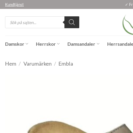
Skip
Kundtjänst
✓ Fr
to
Products
content
search
Damskor
Herrskor
Damsandaler
Herrsandal
Hem
/
Varumärken
/
Embla