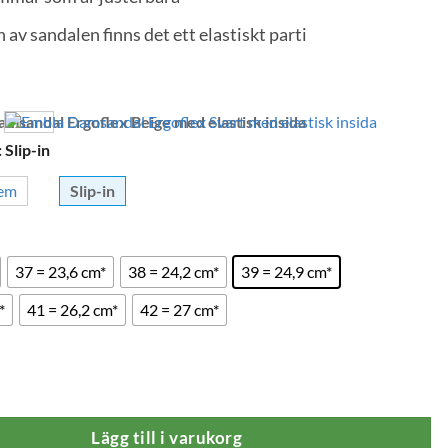
 av sandalen finns det ett elastiskt parti
:
Slip-in
rem
Slip-in
37 = 23,6 cm*
38 = 24,2 cm*
39 = 24,9 cm*
*
41 = 26,2 cm*
42 = 27 cm*
al Ergoflex Beige Elastisk Insida mängd
Lägg till i varukorg