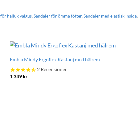
för hallux valgus
,
Sandaler för ömma fötter
,
Sandaler med elastisk insida
Embla Mindy Ergoflex Kastanj med hälrem
2
Recensioner
1 349
kr