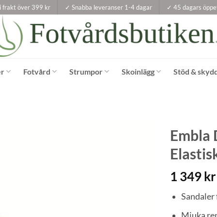
i frakt över 399 kr
✓ Snabba leveranser 1-4 dagar
✓ 45 dagars öppe
er
Fotvård
Strumpor
Skoinlägg
Stöd & skyd
Embla 
Elastis
1 349
kr
Sandaler f
Mjuka re