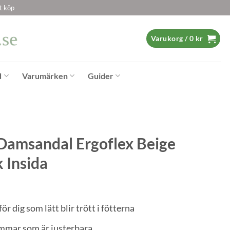
t köp
Varukorg /
0
kr
d
Varumärken
Guider
Damsandal Ergoflex Beige
k Insida
ör dig som lätt blir trött i fötterna
mmar som är justerbara