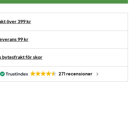
akt över 399 kr
verans 99 kr
 bytesfrakt för skor
271 recensioner