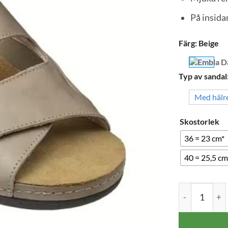
På insidan
Färg
:
Beige
Typ av sandal
Med häl
Skostorlek
36 = 23 cm*
40 = 25,5 cm
Embla Damsand