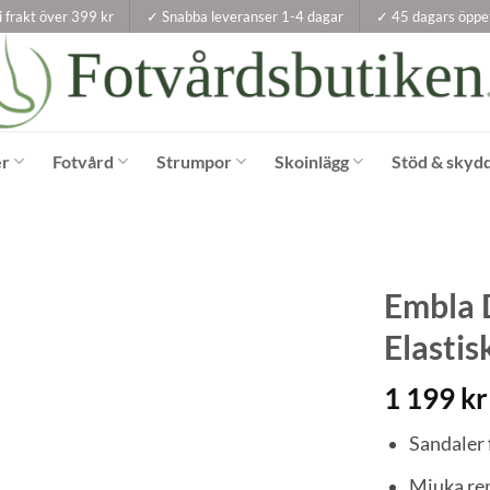
i frakt över 399 kr
✓ Snabba leveranser 1-4 dagar
✓ 45 dagars öppe
er
Fotvård
Strumpor
Skoinlägg
Stöd & skyd
Embla 
Elastis
1 199
kr
Sandaler f
Mjuka re