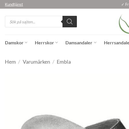
Skip
Kundtjänst
✓ Fr
to
Products
content
search
Damskor
Herrskor
Damsandaler
Herrsandal
Hem
/
Varumärken
/
Embla