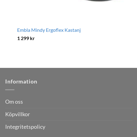
Embla Mindy Ergoflex Kastanj
1 299
kr
Information
Om oss
Köpvillkor
Integritetspolicy