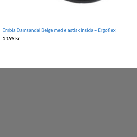
Embla Damsandal Beige med elastisk insida – Ergoflex
Em
1 199
kr
1