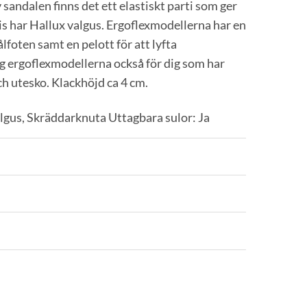
andalen finns det ett elastiskt parti som ger
is har Hallux valgus. Ergoflexmodellerna har en
foten samt en pelott för att lyfta
g ergoflexmodellerna också för dig som har
h utesko. Klackhöjd ca 4 cm.
lgus, Skräddarknuta Uttagbara sulor: Ja