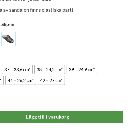
a av sandalen finns elastiska parti
:
Slip-in
37 = 23,6 cm*
38 = 24,2 cm*
39 = 24,9 cm*
*
41 = 26,2 cm*
42 = 27 cm*
al Ergoflex Svart Elastisk In- & Utsida mängd
Lägg till i varukorg