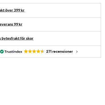
rnativ
akt över 399 kr
verans 99 kr
 bytesfrakt för skor
271 recensioner