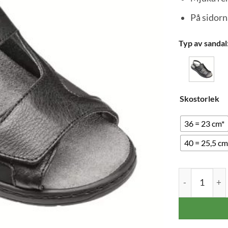
På sidorn
Typ av sandal
Skostorlek
36 = 23 cm*
40 = 25,5 cm
Ditt
Embla Damsand
val
har
återställts.
Välj