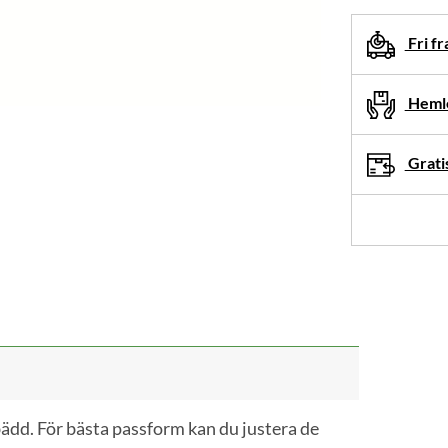
produktalte
Fri fr
innan
du
Hemle
lägger
denna
Gratis
produkt
i
din
varukorg.
bädd. För bästa passform kan du justera de