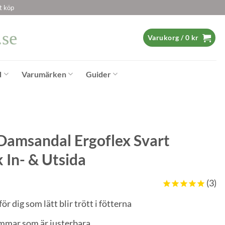
t köp
Varukorg /
0
kr
d
Varumärken
Guider
Damsandal Ergoflex Svart
k In- & Utsida
3
ör dig som lätt blir trött i fötterna
mmar som är justerbara