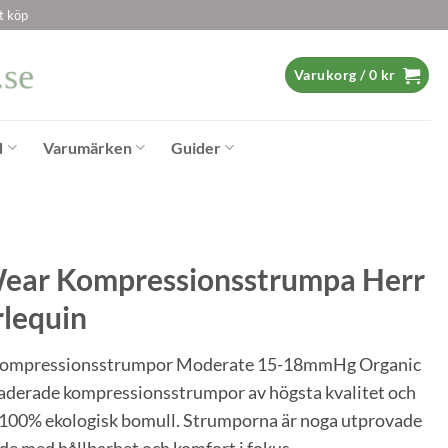
t köp
Varukorg /
0
kr
d
Varumärken
Guider
ear Kompressionsstrumpa Herr
rlequin
kompressionsstrumpor Moderate 15-18mmHg Organic
raderade kompressionsstrumpor av högsta kvalitet och
i 100% ekologisk bomull. Strumporna är noga utprovade