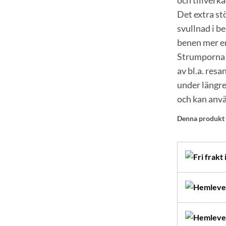
och tillverk
Det extra st
svullnad i b
benen mer e
Strumporna u
av bl.a. resa
under längre
och kan anvä
Denna produkt är