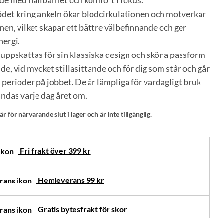
ade med hållbarhet och komfort i fokus.
ödet kring ankeln ökar blodcirkulationen och motverkar
enen, vilket skapar ett bättre välbefinnande och ger
nergi.
ppskattas för sin klassiska design och sköna passform
nde, vid mycket stillasittande och för dig som står och går
 perioder på jobbet. De är lämpliga för vardagligt bruk
ndas varje dag året om.
 för närvarande slut i lager och är inte tillgänglig.
Fri frakt över 399 kr
Hemleverans 99 kr
Gratis bytesfrakt för skor