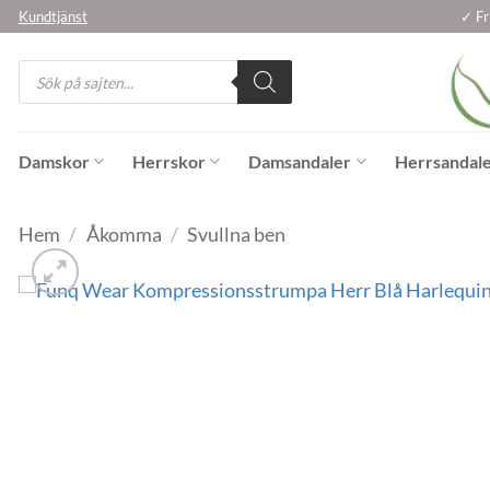
Skip
Kundtjänst
✓ Fr
to
Products
content
search
Damskor
Herrskor
Damsandaler
Herrsandal
Hem
/
Åkomma
/
Svullna ben