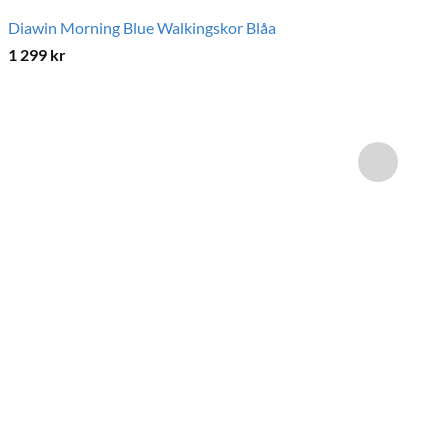
Diawin Morning Blue Walkingskor Blåa
1 299
kr
Wa
1