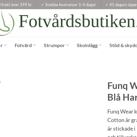
i frakt över 399 kr
✓ Snabba leveranser 1-4 dagar
✓ 45 dagars öppe
er
Fotvård
Strumpor
Skoinlägg
Stöd & skyd
Funq W
Blå Ha
Funq Wear 
Cotton är g
är stickade 