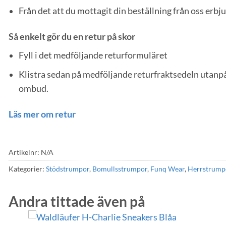
Från det att du mottagit din beställning från oss erbj
Så enkelt gör du en retur på skor
Fyll i det medföljande returformuläret
Klistra sedan på medföljande returfraktsedeln utanpå 
ombud.
Läs mer om retur
Artikelnr:
N/A
Kategorier:
Stödstrumpor
,
Bomullsstrumpor
,
Funq Wear
,
Herrstrump
Andra tittade även på