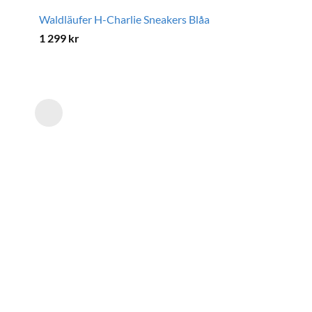
Waldläufer H-Charlie Sneakers Blåa
1 299
kr