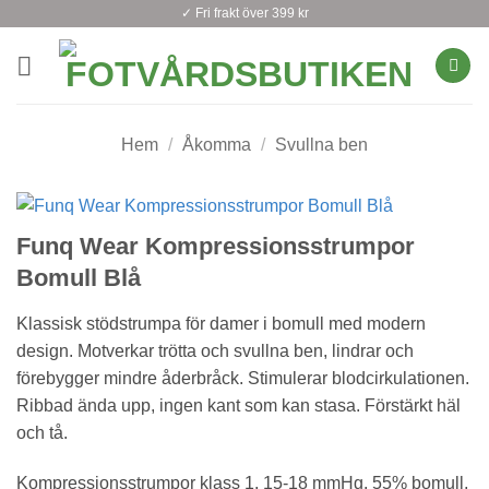
Skip
✓ Fri frakt över 399 kr
to
content
Hem
/
Åkomma
/
Svullna ben
Funq Wear Kompressionsstrumpor
Bomull Blå
Klassisk stödstrumpa för damer i bomull med modern
design. Motverkar trötta och svullna ben, lindrar och
förebygger mindre åderbråck. Stimulerar blodcirkulationen.
Ribbad ända upp, ingen kant som kan stasa. Förstärkt häl
och tå.
Kompressionsstrumpor klass 1, 15-18 mmHg. 55% bomull,