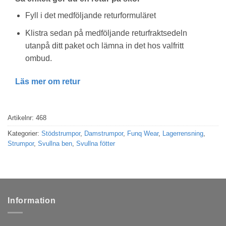
Fyll i det medföljande returformuläret
Klistra sedan på medföljande returfraktsedeln
utanpå ditt paket och lämna in det hos valfritt
ombud.
Läs mer om retur
Artikelnr:
468
Kategorier:
Stödstrumpor
,
Damstrumpor
,
Funq Wear
,
Lagerrensning
,
Strumpor
,
Svullna ben
,
Svullna fötter
Information