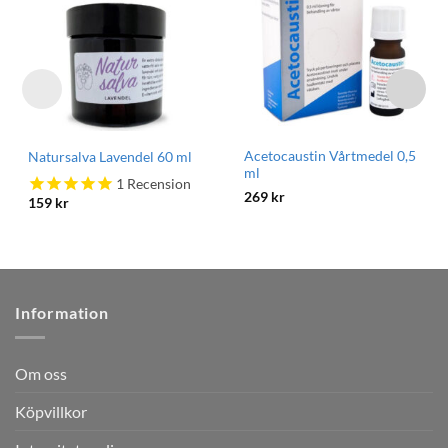
Acetocaustin Vårtmedel 0,5
Natursalva Lavendel 60 ml
ml
1
Recension
269
kr
159
kr
Information
Om oss
Köpvillkor