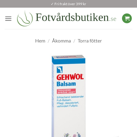
Skip
✓ Fri frakt över 399 kr
to
content
Hem
/
Åkomma
/
Torra fötter