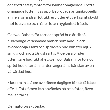
och trötthetssymptom försvinner omgående. Trötta
ömmande fötter livas upp. Beprövade antimikrobiella
ämnen förhindrar fotlukt, erbjuder ett verksamt skydd
mot fotsvamp och håller foten hygieniskt fräsch.
Gehwol Balsam för torr och spröd hud är rik på
hudvänliga verksamma ämnen som lanolin och
avocadoolja. Hård och sprucken hud blir åter mjuk,
smidig och motståndskraftig. Aloe vera binder
ytterligare hudfuktighet. Gehwol Balsam för torr och
spröd hud efterlämnar den angenäma känslan av en
välvårdad hud.
Massera in 1-2 cm av krämen dagligen för att få bästa
effekt. Fotkrämen kan användas på hela foten, även
mellan tårna.
Dermatologiskt testad