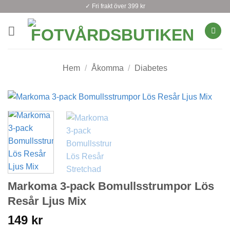
Skip
✓ Fri frakt över 399 kr
to
content
Hem
/
Åkomma
/
Diabetes
Markoma 3-pack Bomullsstrumpor Lös
Resår Ljus Mix
149
kr