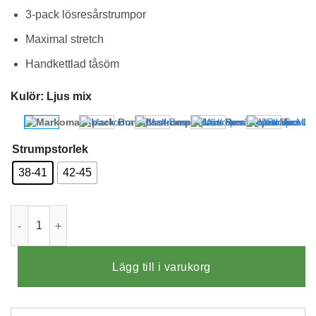
3-pack lösresårstrumpor
Maximal stretch
Handkettlad tåsöm
Kulör
:
Ljus mix
Strumpstorlek
38-41
42-45
Markoma 3-pack Bomullsstrumpor Lös Resår Ljus Mix mängd
Lägg till i varukorg