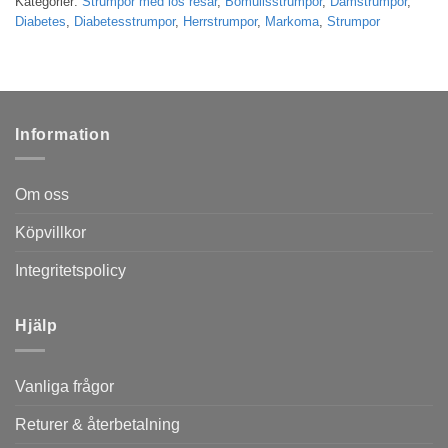
Kategorier:
Strumpor med lös resår
,
Bomullsstrumpor
,
Damstrumpor
,
Diabetes
,
Diabetesstrumpor
,
Herrstrumpor
,
Markoma
,
Strumpor
Information
Om oss
Köpvillkor
Integritetspolicy
Hjälp
Vanliga frågor
Returer & återbetalning