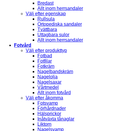
Bredast
Allt inom herrsandaler
Välj efter egenskap
Rullsula
Ortopediska sandaler
Tvättbara
Uttagbara sulor
Allt inom herrsandaler
Fotvård
Välj efter produkttyp
Fotbad
Fotfilar
Fotkräm
Nagelbandskräm
Nagelolja
Nagelsaxar
Vårtmedel
Allt inom fotvård
Välj efter åkomma
Fotsvamp
Förhårdnader
Hälsprickor
Inåtväxta tånaglar
Liktorn
Nagelsvamp