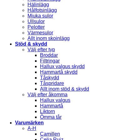
Hälinlägg
Hålfotsinlägg
Mjuka sulor
Ullsulor
Pelotter
Värmesulor
Allt inom skoinlägg
Stöd & skydd
Välj efter typ
Broddar
Filtringar
Hallux valgus skydd
Hammartå skydd
Tåskydd
Tåspridare
Allt inom stöd & skydd
Välj efter åkomma
Hallux valgus
Hammartå
Liktorn
Ömma tår
Varumärken
A-H
Camillen
Celia Ruiz