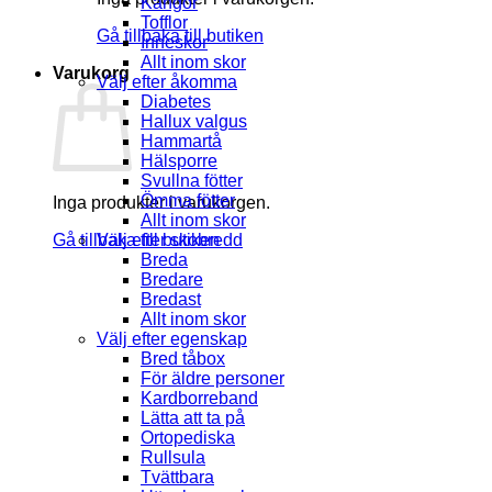
Kängor
Tofflor
Gå tillbaka till butiken
Inneskor
Allt inom skor
Varukorg
Välj efter åkomma
Diabetes
Hallux valgus
Hammartå
Hälsporre
Svullna fötter
Ömma fötter
Inga produkter i varukorgen.
Allt inom skor
Gå tillbaka till butiken
Välj efter skobredd
Breda
Bredare
Bredast
Allt inom skor
Välj efter egenskap
Bred tåbox
För äldre personer
Kardborreband
Lätta att ta på
Ortopediska
Rullsula
Tvättbara