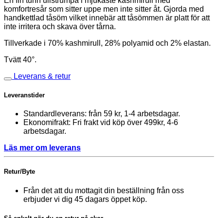
En fin tunn ullstrumpa i mjukaste kashmirull med
komfortresår som sitter uppe men inte sitter åt. Gjorda med
handkettlad tåsöm vilket innebär att tåsömmen är platt för att
inte irritera och skava över tårna.
Tillverkade i 70% kashmirull, 28% polyamid och 2% elastan.
Tvätt 40°.
Leverans & retur
Leveranstider
Standardleverans: från 59 kr, 1-4 arbetsdagar.
Ekonomifrakt: Fri frakt vid köp över 499kr, 4-6
arbetsdagar.
Läs mer om leverans
Retur/Byte
Från det att du mottagit din beställning från oss
erbjuder vi dig 45 dagars öppet köp.