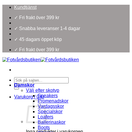
Skip
Kundtjänst
to
content
✓ Fri frakt över 399 kr
✓ Snabba leveranser 1-4 dagar
✓ 45 dagars öppet köp
✓ Fri frakt över 399 kr
Products
search
Damskor
Välj efter skotyp
Sneakers
Varukorg /
0
kr
Promenadskor
Vardagsskor
Specialskor
Loafers
Ballerinaskor
Boots
Inga produkter i varukorgen.