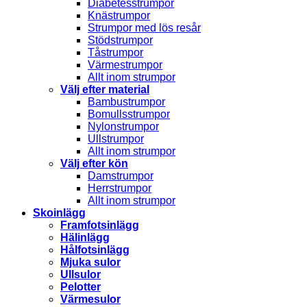
Diabetesstrumpor
Knästrumpor
Strumpor med lös resår
Stödstrumpor
Tåstrumpor
Värmestrumpor
Allt inom strumpor
Välj efter material
Bambustrumpor
Bomullsstrumpor
Nylonstrumpor
Ullstrumpor
Allt inom strumpor
Välj efter kön
Damstrumpor
Herrstrumpor
Allt inom strumpor
Skoinlägg
Framfotsinlägg
Hälinlägg
Hålfotsinlägg
Mjuka sulor
Ullsulor
Pelotter
Värmesulor