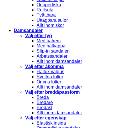
Ortopediska
Rullsula
Tvättbara
Uttagbara sulor
Allt inom skor
Damsandaler
Välj efter typ
Med hälrem
Med hälkappa
Slip-in sandaler
Arbetssandaler
Allt inom damsandaler
Välj efter åkomma
Hallux valgus
Svullna fötter
Ömma fötter
Allt inom damsandaler
Välj efter bredd/passform
Breda
Bredare
Bredast
Allt inom damsandaler
Välj efter egenskap
Elastisk insida