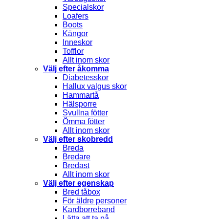
Specialskor
Loafers
Boots
Kängor
Inneskor
Tofflor
Allt inom skor
Välj efter åkomma
Diabetesskor
Hallux valgus skor
Hammartå
Hälsporre
Svullna fötter
Ömma fötter
Allt inom skor
Välj efter skobredd
Breda
Bredare
Bredast
Allt inom skor
Välj efter egenskap
Bred tåbox
För äldre personer
Kardborreband
Lätta att ta på