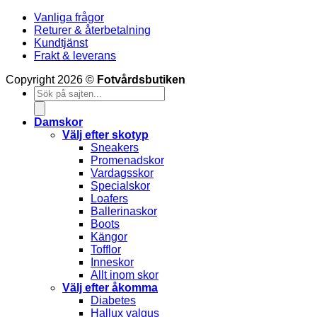
Vanliga frågor
Returer & återbetalning
Kundtjänst
Frakt & leverans
V
Copyright 2026 ©
Fotvårdsbutiken
Products
M
search
S
(
Damskor
Välj efter skotyp
Sneakers
Promenadskor
Vardagsskor
Specialskor
Loafers
Ballerinaskor
Boots
Kängor
Tofflor
Inneskor
Allt inom skor
Välj efter åkomma
Diabetes
Hallux valgus