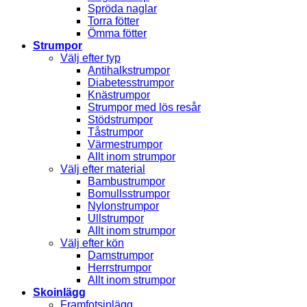
Spröda naglar
Torra fötter
Ömma fötter
Strumpor
Välj efter typ
Antihalkstrumpor
Diabetesstrumpor
Knästrumpor
Strumpor med lös resår
Stödstrumpor
Tåstrumpor
Värmestrumpor
Allt inom strumpor
Välj efter material
Bambustrumpor
Bomullsstrumpor
Nylonstrumpor
Ullstrumpor
Allt inom strumpor
Välj efter kön
Damstrumpor
Herrstrumpor
Allt inom strumpor
Skoinlägg
Framfotsinlägg