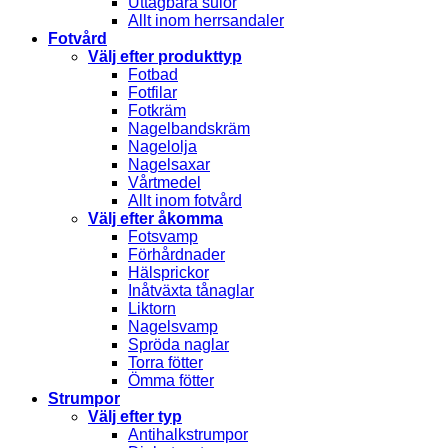
Uttagbara sulor
Allt inom herrsandaler
Fotvård
Välj efter produkttyp
Fotbad
Fotfilar
Fotkräm
Nagelbandskräm
Nagelolja
Nagelsaxar
Vårtmedel
Allt inom fotvård
Välj efter åkomma
Fotsvamp
Förhårdnader
Hälsprickor
Inåtväxta tånaglar
Liktorn
Nagelsvamp
Spröda naglar
Torra fötter
Ömma fötter
Strumpor
Välj efter typ
Antihalkstrumpor