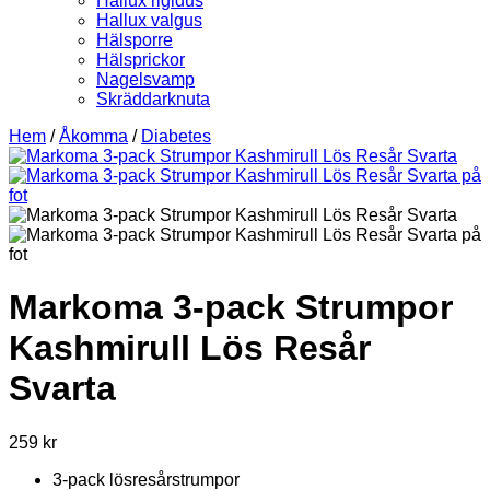
Hallux rigidus
Hallux valgus
Hälsporre
Hälsprickor
Nagelsvamp
Skräddarknuta
Hem
/
Åkomma
/
Diabetes
Markoma 3-pack Strumpor
Kashmirull Lös Resår
Svarta
259
kr
3-pack lösresårstrumpor