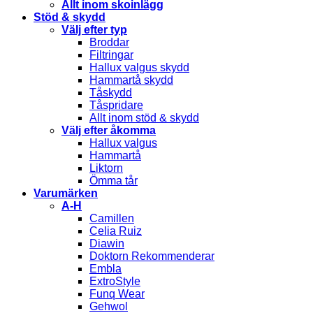
Allt inom skoinlägg
Stöd & skydd
Välj efter typ
Broddar
Filtringar
Hallux valgus skydd
Hammartå skydd
Tåskydd
Tåspridare
Allt inom stöd & skydd
Välj efter åkomma
Hallux valgus
Hammartå
Liktorn
Ömma tår
Varumärken
A-H
Camillen
Celia Ruiz
Diawin
Doktorn Rekommenderar
Embla
ExtroStyle
Funq Wear
Gehwol