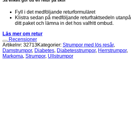
Så enkelt gör du en retur på skor
Fyll i det medföljande returformuläret
Klistra sedan på medföljande returfraktsedeln utanpå
ditt paket och lämna in det hos valfritt ombud.
Läs mer om retur
Recensioner
Artikelnr:
32713
Kategorier:
Strumpor med lös resår
,
Damstrumpor
,
Diabetes
,
Diabetesstrumpor
,
Herrstrumpor
,
Markoma
,
Strumpor
,
Ullstrumpor
Waldläufer H-Charlie Sneakers Blåa
1 299
kr
Waldläufer H-Charlie Sneakers Vita
1 299
kr