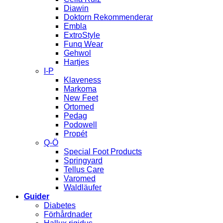
Diawin
Doktorn Rekommenderar
Embla
ExtroStyle
Funq Wear
Gehwol
Hartjes
I-P
Klaveness
Markoma
New Feet
Ortomed
Pedag
Podowell
Propét
Q-Ö
Special Foot Products
Springyard
Tellus Care
Varomed
Waldläufer
Guider
Diabetes
Förhårdnader