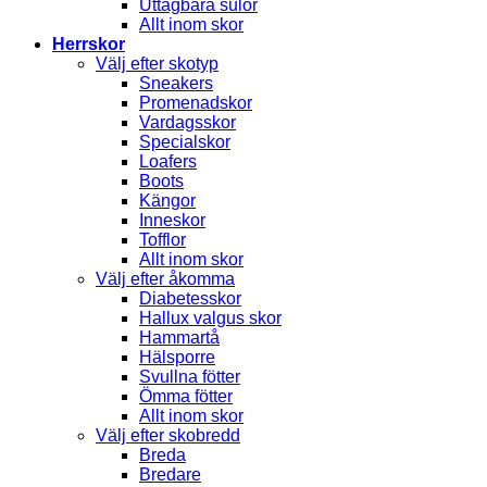
Uttagbara sulor
Allt inom skor
Herrskor
Välj efter skotyp
Sneakers
Promenadskor
Vardagsskor
Specialskor
Loafers
Boots
Kängor
Inneskor
Tofflor
Allt inom skor
Välj efter åkomma
Diabetesskor
Hallux valgus skor
Hammartå
Hälsporre
Svullna fötter
Ömma fötter
Allt inom skor
Välj efter skobredd
Breda
Bredare