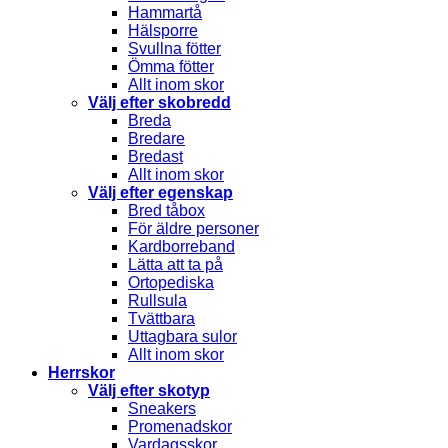
Hammartå
Hälsporre
Svullna fötter
Ömma fötter
Allt inom skor
Välj efter skobredd
Breda
Bredare
Bredast
Allt inom skor
Välj efter egenskap
Bred tåbox
För äldre personer
Kardborreband
Lätta att ta på
Ortopediska
Rullsula
Tvättbara
Uttagbara sulor
Allt inom skor
Herrskor
Välj efter skotyp
Sneakers
Promenadskor
Vardagsskor