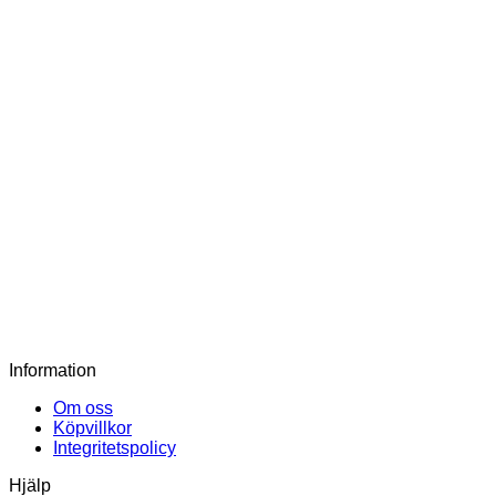
Diawin Morning Blue Walkingskor Blåa
1 299
kr
Waldläufer H-Matti Sneakers Vita
1 299
kr
Waldläufer H-Matti Sneakers Gråa
1 299
kr
Waldläufer H-Charlie Sneakers Rosa
1 299
kr
Information
Om oss
Köpvillkor
Integritetspolicy
Hjälp