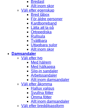
Bredast
Allt inom skor
Välj efter egenskap
Bred tåbox
För äldre personer
Kardborreband
Lätta att ta på
Ortopediska
Rullsula
Tvättbara
Uttagbara sulor
Allt inom skor
Damsandaler
Välj efter typ
Med hälrem
Med hälkappa
Slip-in sandaler
Arbetssandaler
Allt inom damsandaler
Välj efter åkomma
Hallux valgus
Svullna fötter
Ömma fötter
Allt inom damsandaler
Välj efter bredd/passform