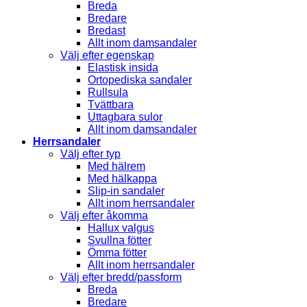
Breda
Bredare
Bredast
Allt inom damsandaler
Välj efter egenskap
Elastisk insida
Ortopediska sandaler
Rullsula
Tvättbara
Uttagbara sulor
Allt inom damsandaler
Herrsandaler
Välj efter typ
Med hälrem
Med hälkappa
Slip-in sandaler
Allt inom herrsandaler
Välj efter åkomma
Hallux valgus
Svullna fötter
Ömma fötter
Allt inom herrsandaler
Välj efter bredd/passform
Breda
Bredare