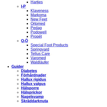
Hartjes
I-P
Klaveness
Markoma
New Feet
Ortomed
Pedag
Podowell
Propét
Q-Ö
Special Foot Products
Springyard
Tellus Care
Varomed
Waldläufer
Guider
Diabetes
Förhårdnader
Hallux rigidus
Hallux valgus
Hälsporre
Hälsprickor
Nagelsvamp
Skräddarknuta