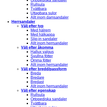
Ortopediska sandaler
Rullsula
Tvättbara
Uttagbara sulor
Allt inom damsandaler
Herrsandaler
Välj efter typ
Med hälrem
Med hälkappa
Slip-in sandaler
Allt inom herrsandaler
Välj efter åkomma
Hallux valgus
Svullna fötter
Ömma fötter
Allt inom herrsandaler
Välj efter bredd/passform
Breda
Bredare
Bredast
Allt inom herrsandaler
Välj efter egenskap
Rullsula
Ortopediska sandaler
Tvättbara