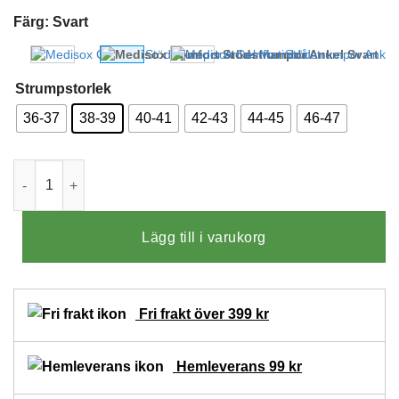
Färg
:
Svart
Strumpstorlek
36-37
38-39
40-41
42-43
44-45
46-47
Medisox Comfort Stödstrumpor Ankel Svart mängd
Lägg till i varukorg
Fri frakt över 399 kr
Hemleverans 99 kr