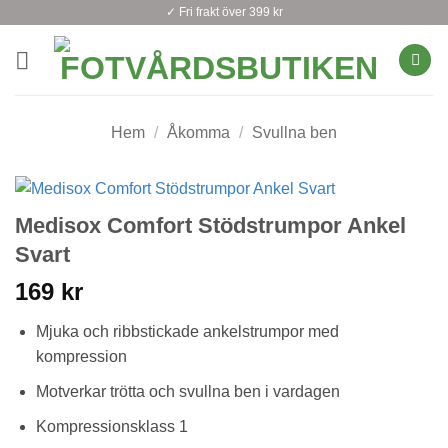
Skip
✓ Fri frakt över 399 kr
to
content
Hem
/
Åkomma
/
Svullna ben
Medisox Comfort Stödstrumpor Ankel
Svart
169
kr
Mjuka och ribbstickade ankelstrumpor med
kompression
Motverkar trötta och svullna ben i vardagen
Kompressionsklass 1