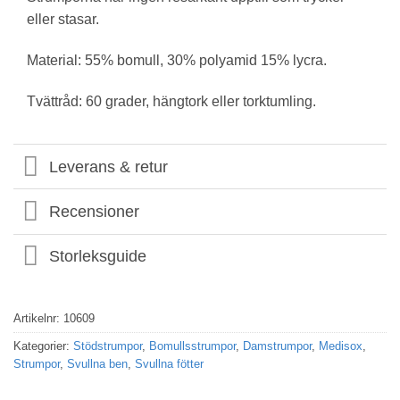
eller stasar.
Material: 55% bomull, 30% polyamid 15% lycra.
Tvättråd: 60 grader, hängtork eller torktumling.
Leverans & retur
Recensioner
Storleksguide
Artikelnr:
10609
Kategorier:
Stödstrumpor
,
Bomullsstrumpor
,
Damstrumpor
,
Medisox
,
Strumpor
,
Svullna ben
,
Svullna fötter