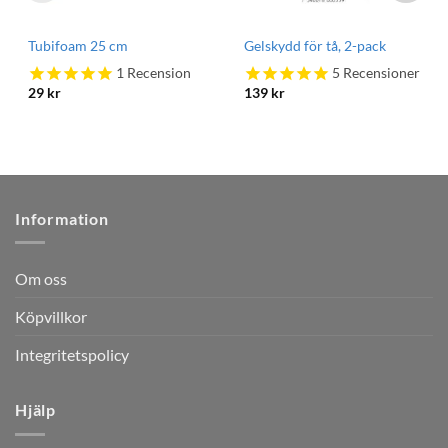
Tubifoam 25 cm
Gelskydd för tå, 2-pack
1
Recension
5
Recensioner
29
kr
139
kr
Information
Om oss
Köpvillkor
Integritetspolicy
Hjälp