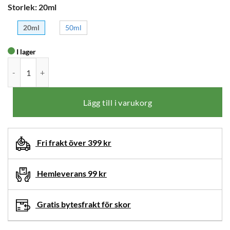
Storlek
:
20ml
20ml
50ml
I lager
Nagelbalm Special 20 ml mängd
Lägg till i varukorg
Fri frakt över 399 kr
Hemleverans 99 kr
Gratis bytesfrakt för skor