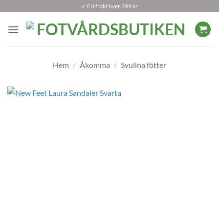
Skip
✓ Fri frakt över 399 kr
to
content
Hem
/
Åkomma
/
Svullna fötter