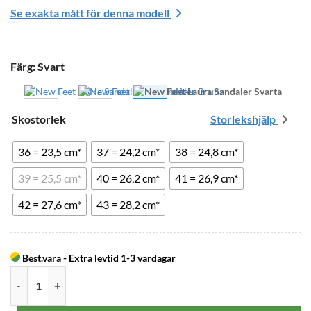
Se exakta mått för denna modell
Färg
:
Svart
Skostorlek
Storlekshjälp
36 = 23,5 cm*
37 = 24,2 cm*
38 = 24,8 cm*
39 = 25,5 cm*
40 = 26,2 cm*
41 = 26,9 cm*
42 = 27,6 cm*
43 = 28,2 cm*
Ditt
val
Best.vara - Extra levtid 1-3 vardagar
New Feet Laura Sandaler Svarta mängd
har
återställts.
Välj