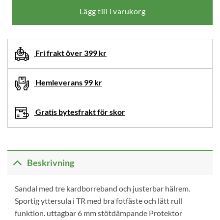
produktalternativ
Lägg till i varukorg
innan
du
lägger
Fri frakt över 399 kr
denna
produkt
Hemleverans 99 kr
i
din
varukorg.
Gratis bytesfrakt för skor
Beskrivning
Sandal med tre kardborreband och justerbar hälrem.
Sportig yttersula i TR med bra fotfäste och lätt rull
funktion. uttagbar 6 mm stötdämpande Protektor