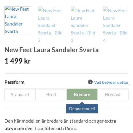
New Feet Laura Sandaler Svarta
1 499
kr
Passform
Vad betyder detta?
Standard
Bred
Bredare
Bredast
Denna modell
Den här modellen är bredare än standard och ger 
extra 
utrymme
 över framfoten och tårna.