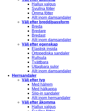
Hallux valgus
Svullna fötter
Ömma fötter
Allt inom damsandaler
Välj efter bredd/passform
Breda
Bredare
Bredast
Allt inom damsandaler
Välj efter egenskap
Elastisk insida
Ortopediska sandaler
Rullsula
Tvättbara
Uttagbara sulor
Allt inom damsandaler
Herrsandaler
Välj efter typ
Med hälrem
Med hälkappa
Slip-in sandaler
Allt inom herrsandaler
Välj efter åkomma
Hallux valgus