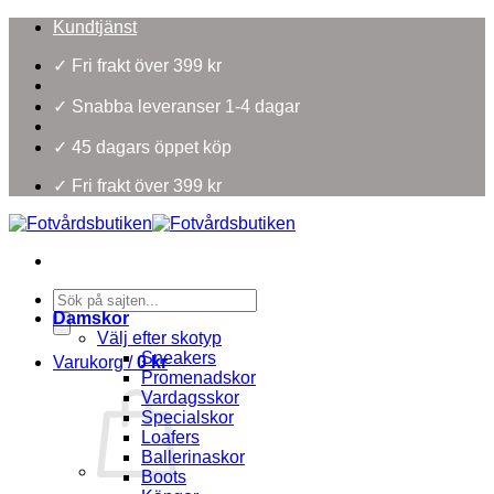
Skip
Kundtjänst
to
content
✓ Fri frakt över 399 kr
✓ Snabba leveranser 1-4 dagar
✓ 45 dagars öppet köp
✓ Fri frakt över 399 kr
Products
search
Damskor
Välj efter skotyp
Sneakers
Varukorg /
0
kr
Promenadskor
Vardagsskor
Specialskor
Loafers
Ballerinaskor
Boots