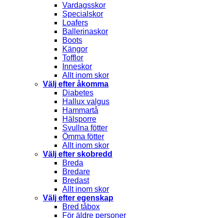
Vardagsskor
Specialskor
Loafers
Ballerinaskor
Boots
Kängor
Tofflor
Inneskor
Allt inom skor
Välj efter åkomma
Diabetes
Hallux valgus
Hammartå
Hälsporre
Svullna fötter
Ömma fötter
Allt inom skor
Välj efter skobredd
Breda
Bredare
Bredast
Allt inom skor
Välj efter egenskap
Bred tåbox
För äldre personer