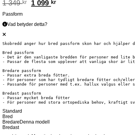
Det
Det
1 349
1 099
kr
kr
ursprungliga
nuvarande
Passform
priset
priset
var:
är:
Vad betyder detta?
1
1
349 kr.
099 kr.
Skobredd anger hur bred passform skon har och hjälper d
Bred passform

- Det är den vanligaste bredden för personer med lite b
- Passar de flesta som upplever att vanliga skor är lit
Bredare passform

- Passar extra breda fötter.

- För personer som har tydligt bredare fötter och/eller
- Passande för personer med t.ex. hallux valgus eller s
Bredast passform

- Passar mycket breda fötter

- För personer med stora ortopediska behov, kraftigt s
Standard
Bred
Bredare
Denna modell
Bredast