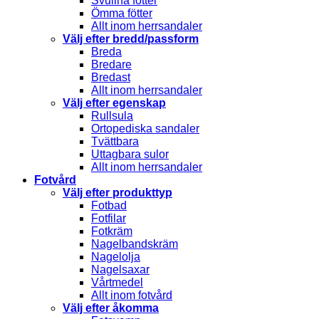
Svullna fötter
Ömma fötter
Allt inom herrsandaler
Välj efter bredd/passform
Breda
Bredare
Bredast
Allt inom herrsandaler
Välj efter egenskap
Rullsula
Ortopediska sandaler
Tvättbara
Uttagbara sulor
Allt inom herrsandaler
Fotvård
Välj efter produkttyp
Fotbad
Fotfilar
Fotkräm
Nagelbandskräm
Nagelolja
Nagelsaxar
Vårtmedel
Allt inom fotvård
Välj efter åkomma