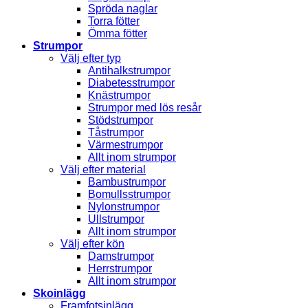
Spröda naglar
Torra fötter
Ömma fötter
Strumpor
Välj efter typ
Antihalkstrumpor
Diabetesstrumpor
Knästrumpor
Strumpor med lös resår
Stödstrumpor
Tåstrumpor
Värmestrumpor
Allt inom strumpor
Välj efter material
Bambustrumpor
Bomullsstrumpor
Nylonstrumpor
Ullstrumpor
Allt inom strumpor
Välj efter kön
Damstrumpor
Herrstrumpor
Allt inom strumpor
Skoinlägg
Framfotsinlägg