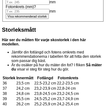
mm
Fotomkrets (mm)?
mm
Visa rekommenderad storlek
Storleksmått
Här ser du måtten för varje skostorlek i den här
modellen.
Jämför din fotlängd och fotens omkrets med
rekommendationerna i tabellen för att hitta den storlek
som passar dig bäst.
Är du osäker på hur du mäter din fot? I fliken
Så mäter
du
visar vi steg för steg hur du gör.
Storlek
Innermått
Fotlängd
Fotomkrets
36
23,5 cm
22,5-23,2 cm
22,2-23,5 cm
37
24,2 cm
23,2-23,9 cm
22,8-24 cm
38
24,8 cm
23,8-24,5 cm
23,2-24,5 cm
39
25,5 cm
24,5-25,2 cm
23,7-24,9 cm
40
26,2 cm
25,2-25,9 cm
24,2-25,4 cm