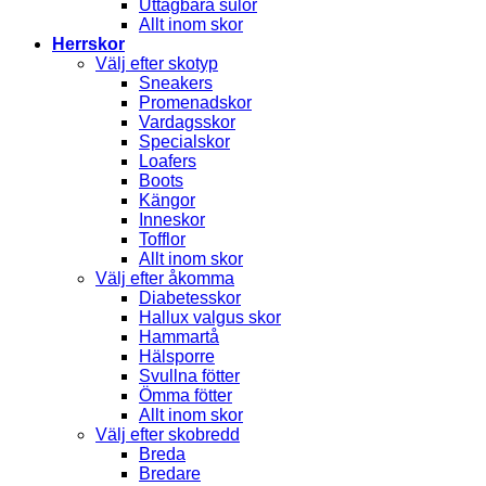
Uttagbara sulor
Allt inom skor
Herrskor
Välj efter skotyp
Sneakers
Promenadskor
Vardagsskor
Specialskor
Loafers
Boots
Kängor
Inneskor
Tofflor
Allt inom skor
Välj efter åkomma
Diabetesskor
Hallux valgus skor
Hammartå
Hälsporre
Svullna fötter
Ömma fötter
Allt inom skor
Välj efter skobredd
Breda
Bredare