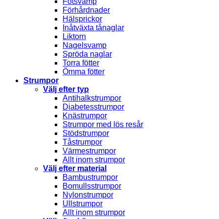
Fotsvamp
Förhårdnader
Hälsprickor
Inåtväxta tånaglar
Liktorn
Nagelsvamp
Spröda naglar
Torra fötter
Ömma fötter
Strumpor
Välj efter typ
Antihalkstrumpor
Diabetesstrumpor
Knästrumpor
Strumpor med lös resår
Stödstrumpor
Tåstrumpor
Värmestrumpor
Allt inom strumpor
Välj efter material
Bambustrumpor
Bomullsstrumpor
Nylonstrumpor
Ullstrumpor
Allt inom strumpor