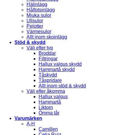
Hälinlägg
Hålfotsinlägg
Mjuka sulor
Ullsulor
Pelotter
Värmesulor
Allt inom skoinlägg
Stöd & skydd
Välj efter typ
Broddar
Filtringar
Hallux valgus skydd
Hammartå skydd
Tåskydd
Tåspridare
Allt inom stöd & skydd
Välj efter åkomma
Hallux valgus
Hammartå
Liktorn
Ömma tår
Varumärken
A-H
Camillen
Celia Ruiz