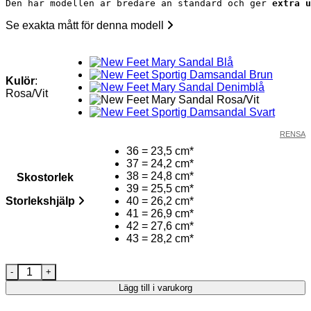
Den här modellen är bredare än standard och ger 
extra u
Se exakta mått för denna modell
Kulör
:
Rosa/Vit
RENSA
36 = 23,5 cm*
37 = 24,2 cm*
38 = 24,8 cm*
Skostorlek
39 = 25,5 cm*
Storlekshjälp
40 = 26,2 cm*
41 = 26,9 cm*
42 = 27,6 cm*
43 = 28,2 cm*
New Feet Mary Sandaler Rosa/Vita mängd
Lägg till i varukorg