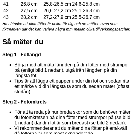
41
26,8 cm
25,8-26,5 cm
24,6-25,8 cm
42
27,5 cm
26,6-27,2 cm
25,1-26,3 cm
43
28,2 cm
27,2-27,9 cm
25,5-26,7 cm
Ha i åtanke att dina fötter är unika för dig och se måtten ovan som
riktmärken där det kan variera några mm mellan olika tillverkningsbatcher.
Så mäter du
Steg 1 - Fotlängd
Börja med att mäta längden på din fötter med strumpor
på (enligt bild 1 nedan), utgå från längden på din
längsta fot.
Tips är att lägga ett papper under din fot och sedan rita
ett märke vid din längsta tå som du sedan mäter (oftast
stortån).
Steg 2 - Fotomkrets
För att ta reda på hur breda skor som du behöver mäter
du fotomkretsen på dina fötter med strumpor på (se bild
1 nedan) där din fot är som bredast (se bild 2 nedan).
Vi rekommenderar att du mäter dina fötter på em/kväll
då fötterna är som mest expanderade.