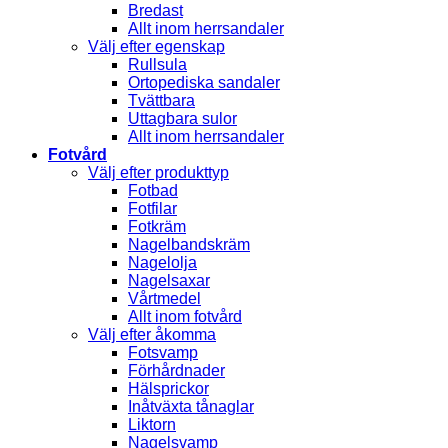
Bredast
Allt inom herrsandaler
Välj efter egenskap
Rullsula
Ortopediska sandaler
Tvättbara
Uttagbara sulor
Allt inom herrsandaler
Fotvård
Välj efter produkttyp
Fotbad
Fotfilar
Fotkräm
Nagelbandskräm
Nagelolja
Nagelsaxar
Vårtmedel
Allt inom fotvård
Välj efter åkomma
Fotsvamp
Förhårdnader
Hälsprickor
Inåtväxta tånaglar
Liktorn
Nagelsvamp