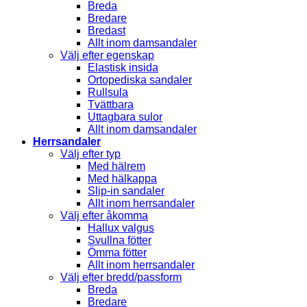
Breda
Bredare
Bredast
Allt inom damsandaler
Välj efter egenskap
Elastisk insida
Ortopediska sandaler
Rullsula
Tvättbara
Uttagbara sulor
Allt inom damsandaler
Herrsandaler
Välj efter typ
Med hälrem
Med hälkappa
Slip-in sandaler
Allt inom herrsandaler
Välj efter åkomma
Hallux valgus
Svullna fötter
Ömma fötter
Allt inom herrsandaler
Välj efter bredd/passform
Breda
Bredare