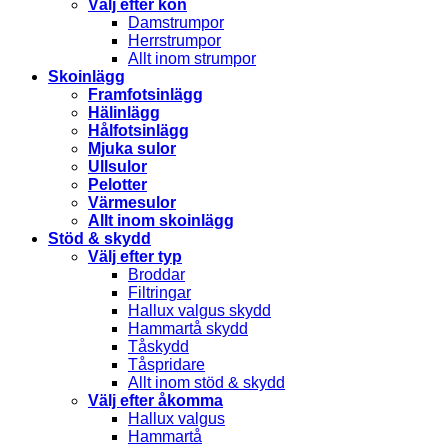
Välj efter kön
Damstrumpor
Herrstrumpor
Allt inom strumpor
Skoinlägg
Framfotsinlägg
Hälinlägg
Hålfotsinlägg
Mjuka sulor
Ullsulor
Pelotter
Värmesulor
Allt inom skoinlägg
Stöd & skydd
Välj efter typ
Broddar
Filtringar
Hallux valgus skydd
Hammartå skydd
Tåskydd
Tåspridare
Allt inom stöd & skydd
Välj efter åkomma
Hallux valgus
Hammartå