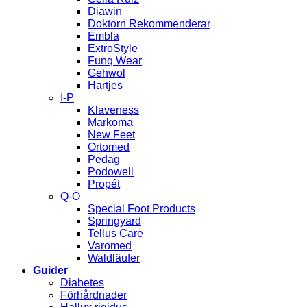
Diawin
Doktorn Rekommenderar
Embla
ExtroStyle
Funq Wear
Gehwol
Hartjes
I-P
Klaveness
Markoma
New Feet
Ortomed
Pedag
Podowell
Propét
Q-Ö
Special Foot Products
Springyard
Tellus Care
Varomed
Waldläufer
Guider
Diabetes
Förhårdnader