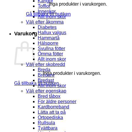
Kängor
Inga produkter i varukorgen.
Tofflor
Inneskor
Gå tillbaka till butiken
Allt inom skor
Välj efter åkomma
Diabetes
Hallux valgus
Varukorg
Hammartå
Hälsporre
Svullna fötter
Ömma fötter
Allt inom skor
Välj efter skobredd
Breda
Inga produkter i varukorgen.
Bredare
Bredast
Gå tillbaka till butiken
Allt inom skor
Välj efter egenskap
Bred tåbox
För äldre personer
Kardborreband
Lätta att ta på
Ortopediska
Rullsula
Tvättbara