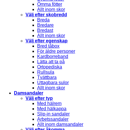
Ömma fötter
Allt inom skor
Välj efter skobredd
Breda
Bredare
Bredast
Allt inom skor
Välj efter egenskap
Bred tåbox
För äldre personer
Kardborreband
Lätta att ta på
Ortopediska
Rullsula
Tvättbara
Uttagbara sulor
Allt inom skor
Damsandaler
Välj efter typ
Med hälrem
Med hälkappa
Slip-in sandaler
Arbetssandaler
Allt inom damsandaler
Välj efter åkomma