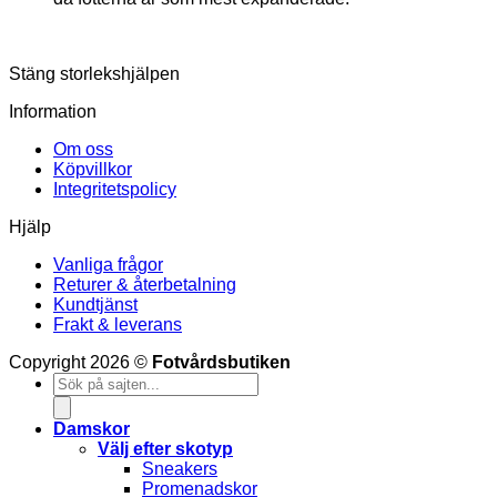
Stäng storlekshjälpen
Information
Om oss
Köpvillkor
Integritetspolicy
Hjälp
Vanliga frågor
Returer & återbetalning
Kundtjänst
Frakt & leverans
V
Copyright 2026 ©
Fotvårdsbutiken
Products
M
search
S
(
Damskor
Välj efter skotyp
Sneakers
Promenadskor