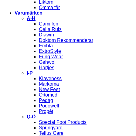
Liktorn
Ömma tår
Varumärken
A-H
Camillen
Celia Ruiz
Diawin
Doktorn Rekommenderar
Embla
ExtroStyle
Funq Wear
Gehwol
Hartjes
I-P
Klaveness
Markoma
New Feet
Ortomed
Pedag
Podowell
Propét
Q-Ö
Special Foot Products
Springyard
Tellus Care