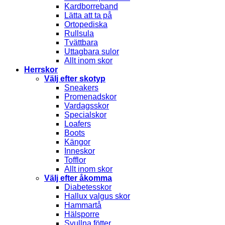
Kardborreband
Lätta att ta på
Ortopediska
Rullsula
Tvättbara
Uttagbara sulor
Allt inom skor
Herrskor
Välj efter skotyp
Sneakers
Promenadskor
Vardagsskor
Specialskor
Loafers
Boots
Kängor
Inneskor
Tofflor
Allt inom skor
Välj efter åkomma
Diabetesskor
Hallux valgus skor
Hammartå
Hälsporre
Svullna fötter