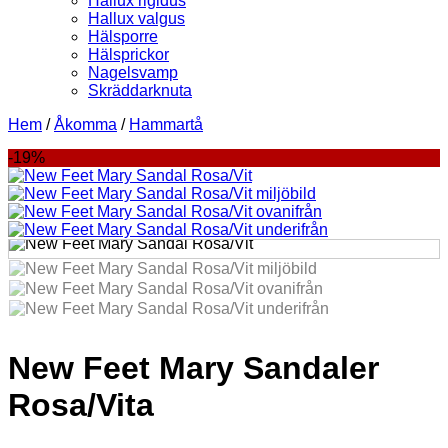
Hallux rigidus
Hallux valgus
Hälsporre
Hälsprickor
Nagelsvamp
Skräddarknuta
Hem
/
Åkomma
/
Hammartå
-19%
New Feet Mary Sandaler
Rosa/Vita