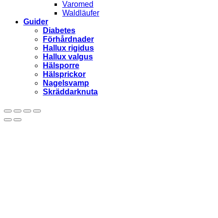
Varomed
Waldläufer
Guider
Diabetes
Förhårdnader
Hallux rigidus
Hallux valgus
Hälsporre
Hälsprickor
Nagelsvamp
Skräddarknuta