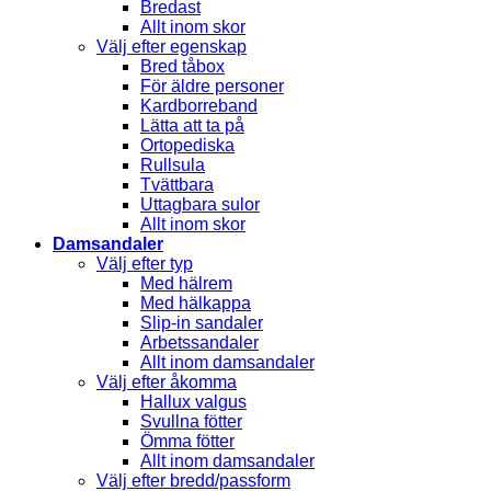
Bredast
Allt inom skor
Välj efter egenskap
Bred tåbox
För äldre personer
Kardborreband
Lätta att ta på
Ortopediska
Rullsula
Tvättbara
Uttagbara sulor
Allt inom skor
Damsandaler
Välj efter typ
Med hälrem
Med hälkappa
Slip-in sandaler
Arbetssandaler
Allt inom damsandaler
Välj efter åkomma
Hallux valgus
Svullna fötter
Ömma fötter
Allt inom damsandaler
Välj efter bredd/passform