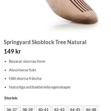
Springyard Skoblock Tree Natural
149
kr
Bevarar skornas form
Absorberar fukt
Håll skorna fräscha
Naturliga antibakteriella egenskaper
Storlek
36-37
38-39
40-41
42-43
44-45
46-48