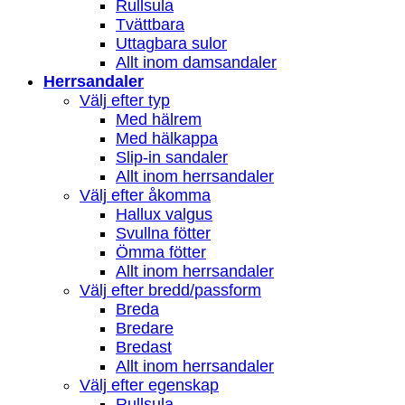
Rullsula
Tvättbara
Uttagbara sulor
Allt inom damsandaler
Herrsandaler
Välj efter typ
Med hälrem
Med hälkappa
Slip-in sandaler
Allt inom herrsandaler
Välj efter åkomma
Hallux valgus
Svullna fötter
Ömma fötter
Allt inom herrsandaler
Välj efter bredd/passform
Breda
Bredare
Bredast
Allt inom herrsandaler
Välj efter egenskap
Rullsula