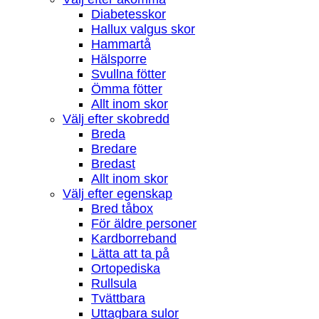
Diabetesskor
Hallux valgus skor
Hammartå
Hälsporre
Svullna fötter
Ömma fötter
Allt inom skor
Välj efter skobredd
Breda
Bredare
Bredast
Allt inom skor
Välj efter egenskap
Bred tåbox
För äldre personer
Kardborreband
Lätta att ta på
Ortopediska
Rullsula
Tvättbara
Uttagbara sulor