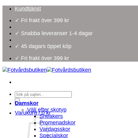
Skip
Kundtjänst
to
✓ Fri frakt över 399 kr
content
✓ Snabba leveranser 1-4 dagar
✓ 45 dagars öppet köp
✓ Fri frakt över 399 kr
Products
search
Damskor
Välj efter skotyp
Varukorg /
0
kr
Sneakers
Promenadskor
Vardagsskor
Specialskor