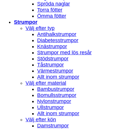
Spröda naglar
Torra fötter
Ömma fötter
Strumpor
Välj efter typ
Antihalkstrumpor
Diabetesstrumpor
Knästrumpor
Strumpor med lös resår
Stödstrumpor
Tåstrumpor
Värmestrumpor
Allt inom strumpor
Välj efter material
Bambustrumpor
Bomullsstrumpor
Nylonstrumpor
Ullstrumpor
Allt inom strumpor
Välj efter kön
Damstrumpor