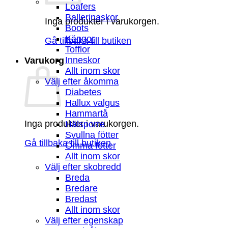
Loafers
Ballerinaskor
Inga produkter i varukorgen.
Boots
Kängor
Gå tillbaka till butiken
Tofflor
Inneskor
Varukorg
Allt inom skor
Välj efter åkomma
Diabetes
Hallux valgus
Hammartå
Inga produkter i varukorgen.
Hälsporre
Svullna fötter
Gå tillbaka till butiken
Ömma fötter
Allt inom skor
Välj efter skobredd
Breda
Bredare
Bredast
Allt inom skor
Välj efter egenskap