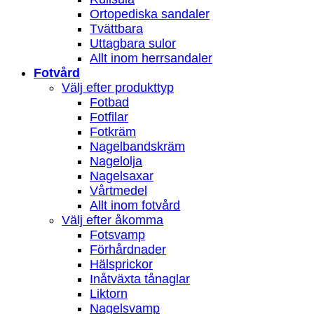
Ortopediska sandaler
Tvättbara
Uttagbara sulor
Allt inom herrsandaler
Fotvård
Välj efter produkttyp
Fotbad
Fotfilar
Fotkräm
Nagelbandskräm
Nagelolja
Nagelsaxar
Vårtmedel
Allt inom fotvård
Välj efter åkomma
Fotsvamp
Förhårdnader
Hälsprickor
Inåtväxta tånaglar
Liktorn
Nagelsvamp