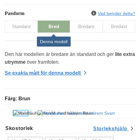
Passform
Vad betyder detta?
Standard
Bred
Bredare
Bredast
Denna modell
Den här modellen är bredare än standard och ger 
lite extra 
utrymme
 över framfoten.
Se exakta mått för denna modell
Färg
:
Brun
Skostorlek
Storlekshjälp