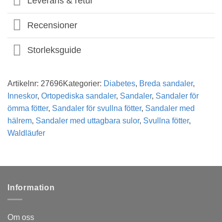
Leverans & retur
Recensioner
Storleksguide
Artikelnr:
27696
Kategorier:
Diabetes
,
Breda sandaler
,
Inneskor
,
Ortopediska sandaler
,
Sandaler
,
Sandaler för
ömma fötter
,
Sandaler för svullna fötter
,
Sandaler med
hälrem
,
Sandaler med uttagbara sulor
,
Svullna fötter
,
Waldläufer
Information
Om oss