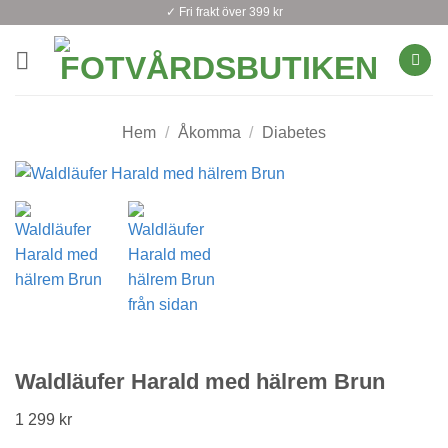
Skip
✓ Fri frakt över 399 kr
to
content
Hem
/
Åkomma
/
Diabetes
Waldläufer Harald med hälrem Brun
1 299
kr