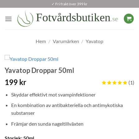
Skip
✓ Fri frakt över 399 kr
to
content
Hem
/
Varumärken
/
Yavatop
Yavatop Droppar 50ml
199
kr
1
Skyddar effektivt mot svampinfektioner
En kombination av antibakteriella och antimykotiska
substanser
Främjar den sunda nageltillväxten
Storlek
:
50ml