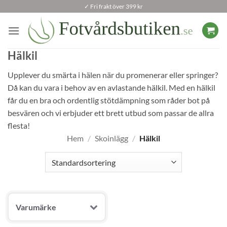
Skip
✓ Fri frakt över 399 kr
to
content
Hälkil
Upplever du smärta i hälen när du promenerar eller springer?
Då kan du vara i behov av en avlastande hälkil. Med en hälkil
får du en bra och ordentlig stötdämpning som råder bot på
besvären och vi erbjuder ett brett utbud som passar de allra
flesta!
Hem
/
Skoinlägg
/
Hälkil
Varumärke