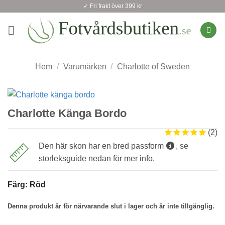
Skip
✓ Fri frakt över 399 kr
to
content
Hem
/
Varumärken
/
Charlotte of Sweden
Charlotte Känga Bordo
2
Den här skon har en bred passform
, se
storleksguide nedan för mer info.
Färg
:
Röd
Denna produkt är för närvarande slut i lager och är inte tillgänglig.