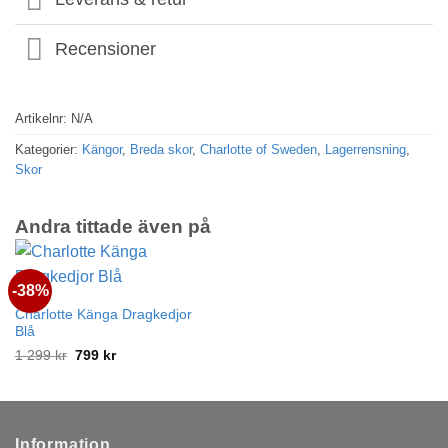
Recensioner
Artikelnr:
N/A
Kategorier:
Kängor
,
Breda skor
,
Charlotte of Sweden
,
Lagerrensning
,
Skor
Andra tittade även på
-38%
Charlotte Känga Dragkedjor
Blå
Det
Det
1 299
kr
799
kr
ursprungliga
nuvarande
priset
priset
var:
är:
1
799 kr.
299 kr.
Information