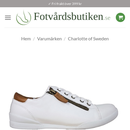
Skip
✓ Fri frakt över 399 kr
to
content
Hem
/
Varumärken
/
Charlotte of Sweden