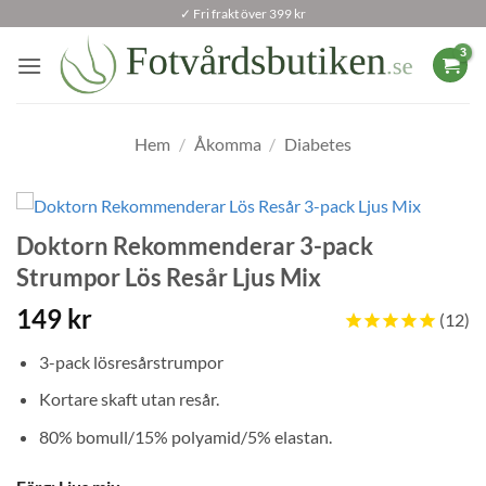
Skip
✓ Fri frakt över 399 kr
to
content
Hem
/
Åkomma
/
Diabetes
Doktorn Rekommenderar 3-pack
Strumpor Lös Resår Ljus Mix
149
kr
12
3-pack lösresårstrumpor
Kortare skaft utan resår.
80% bomull/15% polyamid/5% elastan.