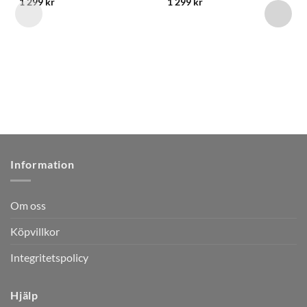
1 299
kr
1 299
kr
Information
Om oss
Köpvillkor
Integritetspolicy
Hjälp