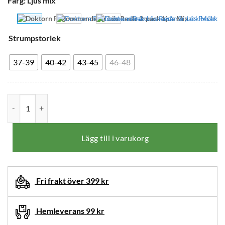
Färg
:
Ljus mix
Strumpstorlek
37-39
40-42
43-45
46-48
Ditt
Doktorn Rekommenderar 3-pack Strumpor Lös Resår Ljus Mix mängd
val
har
återställts.
Välj
Lägg till i varukorg
produktalternativ
innan
du
Fri frakt över 399 kr
lägger
denna
Hemleverans 99 kr
produkt