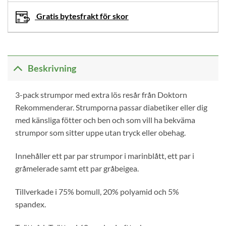
i
din
Gratis bytesfrakt för skor
varukorg.
Beskrivning
3-pack strumpor med extra lös resår från Doktorn
Rekommenderar. Strumporna passar diabetiker eller dig
med känsliga fötter och ben och som vill ha bekväma
strumpor som sitter uppe utan tryck eller obehag.
Innehåller ett par par strumpor i marinblått, ett par i
gråmelerade samt ett par gråbeigea.
Tillverkade i 75% bomull, 20% polyamid och 5%
spandex.