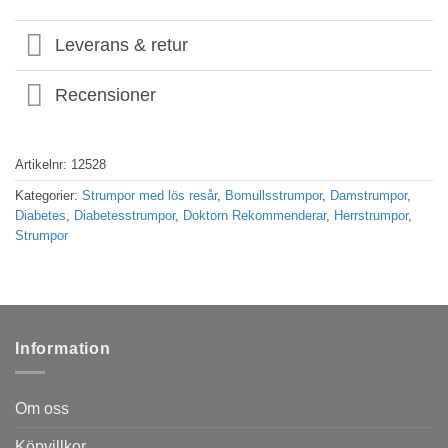
Leverans & retur
Recensioner
Artikelnr:
12528
Kategorier:
Strumpor med lös resår
,
Bomullsstrumpor
,
Damstrumpor
,
Diabetes
,
Diabetesstrumpor
,
Doktorn Rekommenderar
,
Herrstrumpor
,
Strumpor
Information
Om oss
Köpvillkor