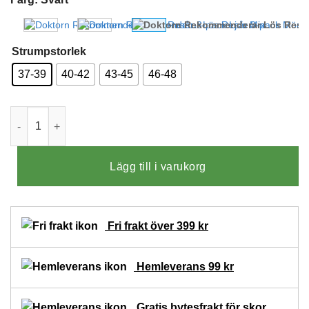
Strumpstorlek
37-39
40-42
43-45
46-48
Doktorn Rekommendera 3-pack Strumpor Lös Resår Svarta mä
Lägg till i varukorg
Fri frakt över 399 kr
Hemleverans 99 kr
Gratis bytesfrakt för skor