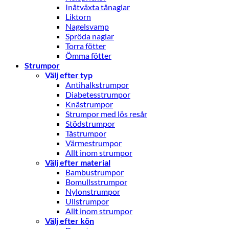
Inåtväxta tånaglar
Liktorn
Nagelsvamp
Spröda naglar
Torra fötter
Ömma fötter
Strumpor
Välj efter typ
Antihalkstrumpor
Diabetesstrumpor
Knästrumpor
Strumpor med lös resår
Stödstrumpor
Tåstrumpor
Värmestrumpor
Allt inom strumpor
Välj efter material
Bambustrumpor
Bomullsstrumpor
Nylonstrumpor
Ullstrumpor
Allt inom strumpor
Välj efter kön