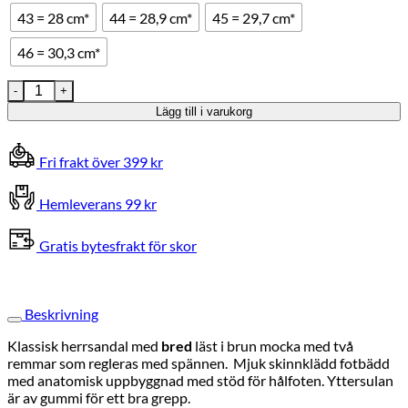
43 = 28 cm*
44 = 28,9 cm*
45 = 29,7 cm*
46 = 30,3 cm*
Embla Herrsandal Sand Mocka mängd
Lägg till i varukorg
Fri frakt över 399 kr
Hemleverans 99 kr
Gratis bytesfrakt för skor
Beskrivning
Klassisk herrsandal med
bred
läst i brun mocka med två
remmar som regleras med spännen. Mjuk skinnklädd fotbädd
med anatomisk uppbyggnad med stöd för hålfoten. Yttersulan
är av gummi för ett bra grepp.