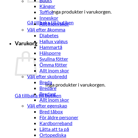
Boots
Kängor
Inga produkter i varukorgen.
Tofflor
Inneskor
Gå tillbaka till butiken
Allt inom skor
Välj efter åkomma
Diabetes
Hallux valgus
Varukorg
Hammartå
Hälsporre
Svullna fötter
Ömma fötter
Allt inom skor
Välj efter skobredd
Breda
Inga produkter i varukorgen.
Bredare
Bredast
Gå tillbaka till butiken
Allt inom skor
Välj efter egenskap
Bred tåbox
För äldre personer
Kardborreband
Lätta att ta på
Ortopediska