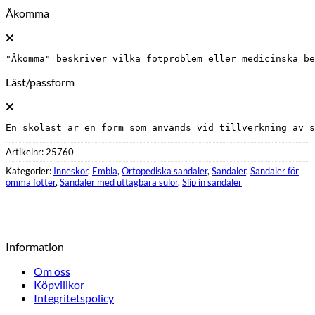
Åkomma
"Åkomma" beskriver vilka fotproblem eller medicinska b
Läst/passform
En skoläst är en form som används vid tillverkning av s
Artikelnr:
25760
Kategorier:
Inneskor
,
Embla
,
Ortopediska sandaler
,
Sandaler
,
Sandaler för
ömma fötter
,
Sandaler med uttagbara sulor
,
Slip in sandaler
Information
Om oss
Köpvillkor
Integritetspolicy