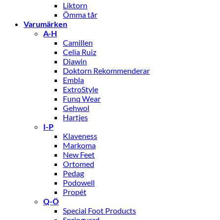
Liktorn
Ömma tår
Varumärken
A-H
Camillen
Celia Ruiz
Diawin
Doktorn Rekommenderar
Embla
ExtroStyle
Funq Wear
Gehwol
Hartjes
I-P
Klaveness
Markoma
New Feet
Ortomed
Pedag
Podowell
Propét
Q-Ö
Special Foot Products
Springyard