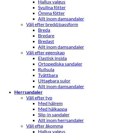
Hallux valgus
Svullna fötter
Ömma fötter
Allt inom damsandaler
Välj efter bredd/passform
Breda
Bredare
Bredast
Allt inom damsandaler
Välj efter egenskap
Elastisk insida
Ortopediska sandaler
Rullsula
Tvättbara
Uttagbara sulor
Allt inom damsandaler
Herrsandaler
Välj efter typ
Med hälrem
Med hälkappa
Slip-in sandaler
Allt inom herrsandaler
Välj efter åkomma
Hallux valgus