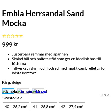
Embla Herrsandal Sand
Mocka
999
kr
Justerbara remmar med spännen
Skålad häl och hålfotsstöd som ger en idealisk bas till
fötterna
Tillverkat i skinn och fodrad med mjukt cambrelletyg för
bästa komfort
Färg
:
Beige
RENSA
Skostorlek
40 = 26,2 cm*
41 = 26,8 cm*
42 = 27,4 cm*