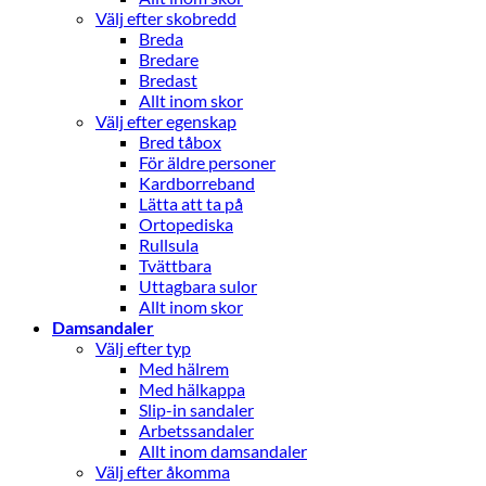
Välj efter skobredd
Breda
Bredare
Bredast
Allt inom skor
Välj efter egenskap
Bred tåbox
För äldre personer
Kardborreband
Lätta att ta på
Ortopediska
Rullsula
Tvättbara
Uttagbara sulor
Allt inom skor
Damsandaler
Välj efter typ
Med hälrem
Med hälkappa
Slip-in sandaler
Arbetssandaler
Allt inom damsandaler
Välj efter åkomma