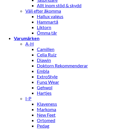
Allt inom stöd & skydd
Välj efter åkomma
Hallux valgus
Hammartå
Liktorn
Ömma tår
Varumärken
A-H
Camillen
Celia Ruiz
Diawin
Doktorn Rekommenderar
Embla
ExtroStyle
Funq Wear
Gehwol
Hartjes
I-P
Klaveness
Markoma
New Feet
Ortomed
Pedag