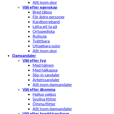
Allt inom skor
Välj efter egenskap
Bred tåbox
För äldre personer
Kardborreband
Lätta att ta på
Ortopediska
Rullsula
Tvättbara
Uttagbara sulor
Allt inom skor
Damsandaler
Välj efter typ
Med hälrem
Med hälkappa
Slip-in sandaler
Arbetssandaler
Allt inom damsandaler
Välj efter åkomma
Hallux valgus
Svullna fötter
Ömma fötter
Allt inom damsandaler
Välj efter bredd/passform