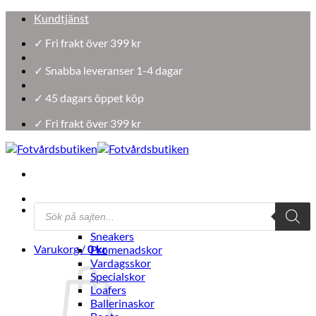
Skip
Kundtjänst
to
✓ Fri frakt över 399 kr
content
✓ Snabba leveranser 1-4 dagar
✓ 45 dagars öppet köp
✓ Fri frakt över 399 kr
Products
Damskor
search
Välj efter skotyp
Sneakers
Varukorg /
0
kr
Promenadskor
Vardagsskor
Specialskor
Loafers
Ballerinaskor