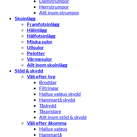
Damstrumpor
Herrstrumpor
Allt inom strumpor
Skoinlägg
Framfotsinlägg
Hälinlägg
Hålfotsinlägg
Mjuka sulor
Ullsulor
Pelotter
Värmesulor
Allt inom skoinlägg
Stöd & skydd
Välj efter typ
Broddar
Filtringar
Hallux valgus skydd
Hammartå skydd
Tåskydd
Tåspridare
Allt inom stöd & skydd
Välj efter åkomma
Hallux valgus
Hammartå