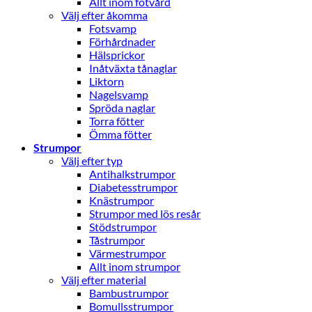
Allt inom fotvård
Välj efter åkomma
Fotsvamp
Förhårdnader
Hälsprickor
Inåtväxta tånaglar
Liktorn
Nagelsvamp
Spröda naglar
Torra fötter
Ömma fötter
Strumpor
Välj efter typ
Antihalkstrumpor
Diabetesstrumpor
Knästrumpor
Strumpor med lös resår
Stödstrumpor
Tåstrumpor
Värmestrumpor
Allt inom strumpor
Välj efter material
Bambustrumpor
Bomullsstrumpor