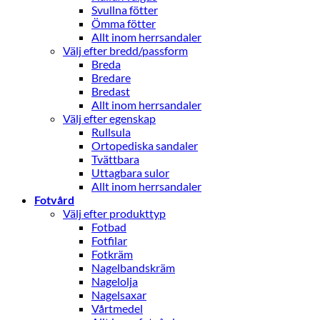
Svullna fötter
Ömma fötter
Allt inom herrsandaler
Välj efter bredd/passform
Breda
Bredare
Bredast
Allt inom herrsandaler
Välj efter egenskap
Rullsula
Ortopediska sandaler
Tvättbara
Uttagbara sulor
Allt inom herrsandaler
Fotvård
Välj efter produkttyp
Fotbad
Fotfilar
Fotkräm
Nagelbandskräm
Nagelolja
Nagelsaxar
Vårtmedel