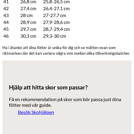
41
26,8 cm
25,8-26,5 cm
42
27,4 cm
26,4-27,1 cm
43
28 cm
27-27,7 cm
44
28,9 cm
27,9-28,6 cm
45
29,7 cm
28,7-29,4 cm
46
30,3 cm
29,3-30 cm
Ha i åtanke att dina fötter är unika för dig och se måtten ovan som
riktmärken där det kan variera några mm mellan olika tillverkningsbatcher.
Hjälp att hitta skor som passar?
Få en rekommendation på skor som bör passa just dina
fötter med vår guide.
Besök Skohjälpen