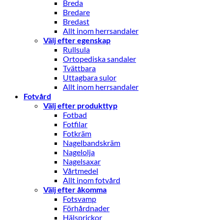
Breda
Bredare
Bredast
Allt inom herrsandaler
Välj efter egenskap
Rullsula
Ortopediska sandaler
Tvättbara
Uttagbara sulor
Allt inom herrsandaler
Fotvård
Välj efter produkttyp
Fotbad
Fotfilar
Fotkräm
Nagelbandskräm
Nagelolja
Nagelsaxar
Vårtmedel
Allt inom fotvård
Välj efter åkomma
Fotsvamp
Förhårdnader
Hälsprickor