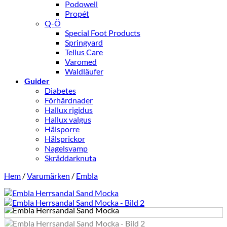
Podowell
Propét
Q-Ö
Special Foot Products
Springyard
Tellus Care
Varomed
Waldläufer
Guider
Diabetes
Förhårdnader
Hallux rigidus
Hallux valgus
Hälsporre
Hälsprickor
Nagelsvamp
Skräddarknuta
Hem
/
Varumärken
/
Embla