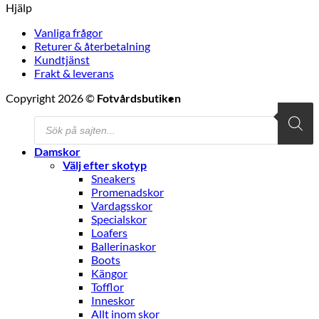
Hjälp
Vanliga frågor
Returer & återbetalning
Kundtjänst
Frakt & leverans
V
Copyright 2026 ©
Fotvårdsbutiken
M
Products
S
search
(
Damskor
Välj efter skotyp
Sneakers
Promenadskor
Vardagsskor
Specialskor
Loafers
Ballerinaskor
Boots
Kängor
Tofflor
Inneskor
Allt inom skor