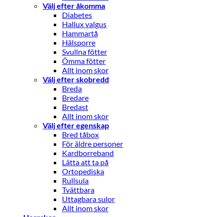
Välj efter åkomma
Diabetes
Hallux valgus
Hammartå
Hälsporre
Svullna fötter
Ömma fötter
Allt inom skor
Välj efter skobredd
Breda
Bredare
Bredast
Allt inom skor
Välj efter egenskap
Bred tåbox
För äldre personer
Kardborreband
Lätta att ta på
Ortopediska
Rullsula
Tvättbara
Uttagbara sulor
Allt inom skor