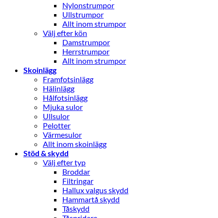
Nylonstrumpor
Ullstrumpor
Allt inom strumpor
Välj efter kön
Damstrumpor
Herrstrumpor
Allt inom strumpor
Skoinlägg
Framfotsinlägg
Hälinlägg
Hålfotsinlägg
Mjuka sulor
Ullsulor
Pelotter
Värmesulor
Allt inom skoinlägg
Stöd & skydd
Välj efter typ
Broddar
Filtringar
Hallux valgus skydd
Hammartå skydd
Tåskydd
Tåspridare