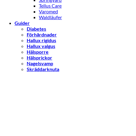
Tellus Care
Varomed
Waldläufer
Guider
Diabetes
Förhårdnader
Hallux rigidus
Hallux valgus
Hälsporre
Hälsprickor
Nagelsvamp
Skräddarknuta