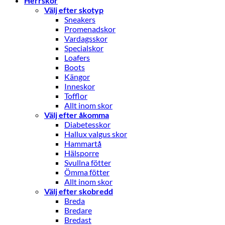
Herrskor
Välj efter skotyp
Sneakers
Promenadskor
Vardagsskor
Specialskor
Loafers
Boots
Kängor
Inneskor
Tofflor
Allt inom skor
Välj efter åkomma
Diabetesskor
Hallux valgus skor
Hammartå
Hälsporre
Svullna fötter
Ömma fötter
Allt inom skor
Välj efter skobredd
Breda
Bredare
Bredast