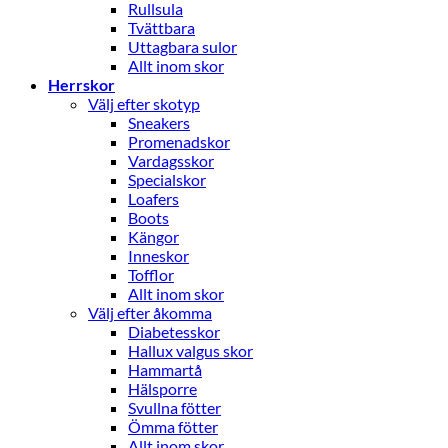
Rullsula
Tvättbara
Uttagbara sulor
Allt inom skor
Herrskor
Välj efter skotyp
Sneakers
Promenadskor
Vardagsskor
Specialskor
Loafers
Boots
Kängor
Inneskor
Tofflor
Allt inom skor
Välj efter åkomma
Diabetesskor
Hallux valgus skor
Hammartå
Hälsporre
Svullna fötter
Ömma fötter
Allt inom skor