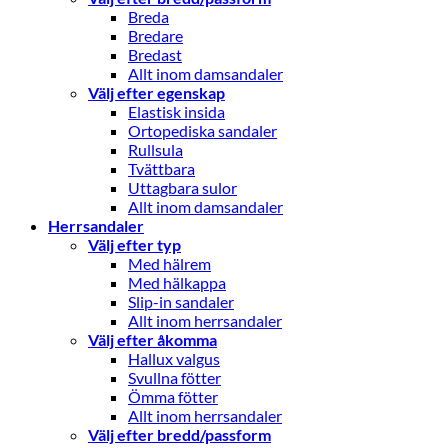
Breda
Bredare
Bredast
Allt inom damsandaler
Välj efter egenskap
Elastisk insida
Ortopediska sandaler
Rullsula
Tvättbara
Uttagbara sulor
Allt inom damsandaler
Herrsandaler
Välj efter typ
Med hälrem
Med hälkappa
Slip-in sandaler
Allt inom herrsandaler
Välj efter åkomma
Hallux valgus
Svullna fötter
Ömma fötter
Allt inom herrsandaler
Välj efter bredd/passform