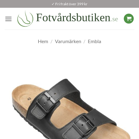
Skip
✓ Fri frakt över 399 kr
to
content
Hem
/
Varumärken
/
Embla