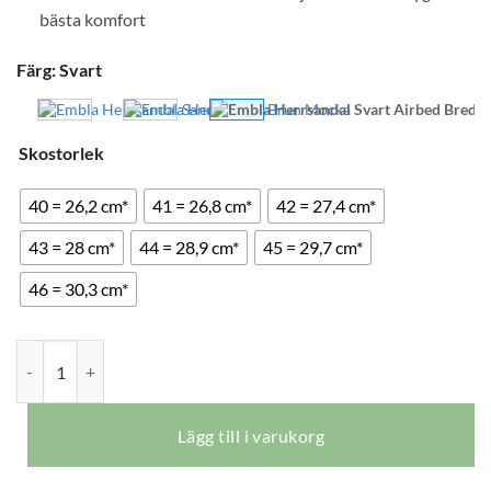
bästa komfort
Färg
:
Svart
Skostorlek
40 = 26,2 cm*
41 = 26,8 cm*
42 = 27,4 cm*
43 = 28 cm*
44 = 28,9 cm*
45 = 29,7 cm*
46 = 30,3 cm*
Embla Herrsandal Svart Airbed Bred mängd
Lägg till i varukorg