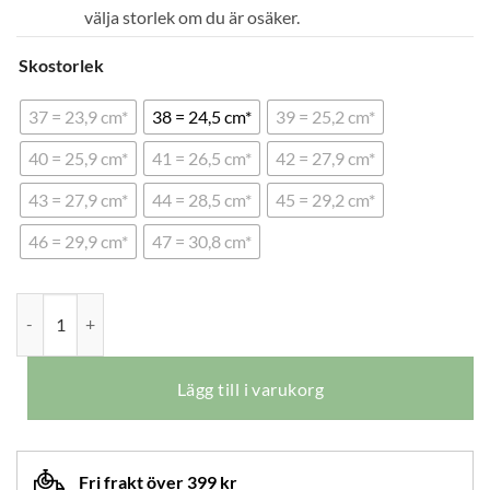
välja storlek om du är osäker.
Skostorlek
37 = 23,9 cm*
38 = 24,5 cm*
39 = 25,2 cm*
40 = 25,9 cm*
41 = 26,5 cm*
42 = 27,9 cm*
43 = 27,9 cm*
44 = 28,5 cm*
45 = 29,2 cm*
46 = 29,9 cm*
47 = 30,8 cm*
ExtroStyle Tecnica Gold 3 mängd
Lägg till i varukorg
Fri frakt över 399 kr