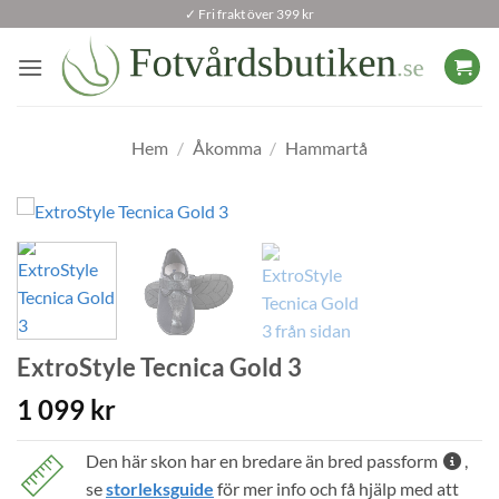
Skip
✓ Fri frakt över 399 kr
to
content
Hem
/
Åkomma
/
Hammartå
ExtroStyle Tecnica Gold 3
1 099
kr
Den här skon har en bredare än bred passform
,
se
storleksguide
för mer info och få hjälp med att