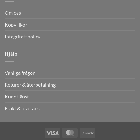
Om oss
Köpvillkor
Integritetspolicy
Hjälp
Vanliga frågor
Returer & återbetalning
Kundtjänst
Frakt & leverans
Visa
MasterCard
Swish
(SE)