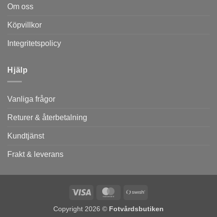
Om oss
Köpvillkor
Integritetspolicy
Hjälp
Vanliga frågor
Returer & återbetalning
Kundtjänst
Frakt & leverans
Visa
MasterCard
Swish
(SE)
Copyright 2026 ©
Fotvårdsbutiken