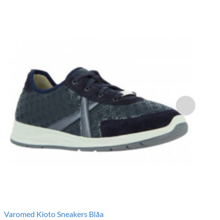
Varomed Kioto Sneakers Blåa
Va