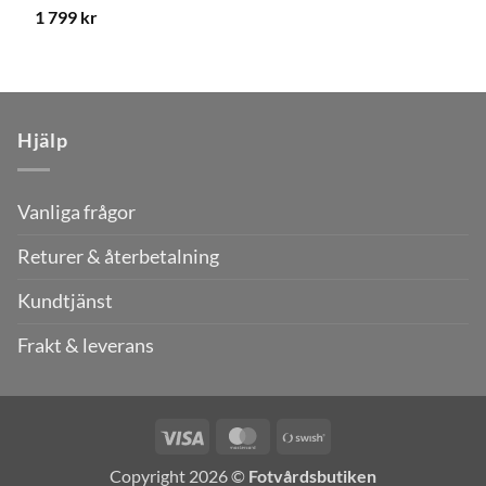
1 799
kr
Hjälp
Vanliga frågor
Returer & återbetalning
Kundtjänst
Frakt & leverans
Visa
MasterCard
Swish
(SE)
Copyright 2026 ©
Fotvårdsbutiken