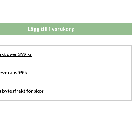
herine Sandaler Sand mängd
Lägg till i varukorg
akt över 399 kr
verans 99 kr
 bytesfrakt för skor