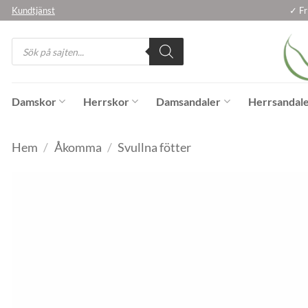
Skip
Kundtjänst
✓ Fr
to
Products
content
search
Damskor
Herrskor
Damsandaler
Herrsandal
Hem
/
Åkomma
/
Svullna fötter