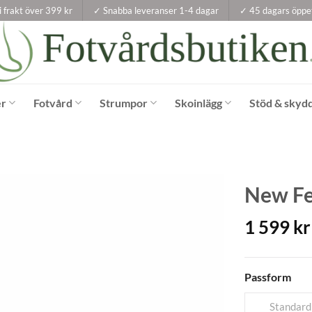
i frakt över 399 kr
✓ Snabba leveranser 1-4 dagar
✓ 45 dagars öppe
er
Fotvård
Strumpor
Skoinlägg
Stöd & skyd
New Fe
1 599
kr
Passform
Standard