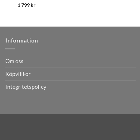
1 799
kr
Information
Om oss
Köpvillkor
Integritetspolicy