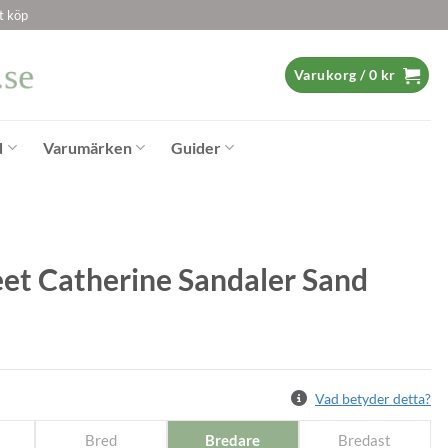
t köp
Varukorg /
0
kr
d
Varumärken
Guider
et Catherine Sandaler Sand
Vad betyder detta?
Bred
Bredare
Bredast