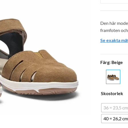
Den här model
framfoten och
Se exakta måt
Färg
:
Beige
Skostorlek
36 = 23,5 cm
40 = 26,2 cm