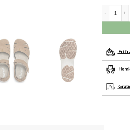
New Feet Cat
Fri fr
Hemle
Gratis