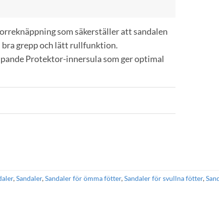
orreknäppning som säkerställer att sandalen
 bra grepp och lätt rullfunktion.
ämpande Protektor-innersula som ger optimal
daler
,
Sandaler
,
Sandaler för ömma fötter
,
Sandaler för svullna fötter
,
San