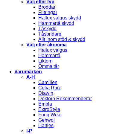
Välj efter typ
Broddar
Filtringar
Hallux valgus skydd
Hammartå skydd
Tåskydd
Tåspridare
Allt inom stöd & skydd
Välj efter åkomma
Hallux valgus
Hammartå
Liktorn
Ömma tår
Varumärken
A-H
Camillen
Celia Ruiz
Diawin
Doktorn Rekommenderar
Embla
ExtroStyle
Funq Wear
Gehwol
Hartjes
I-P