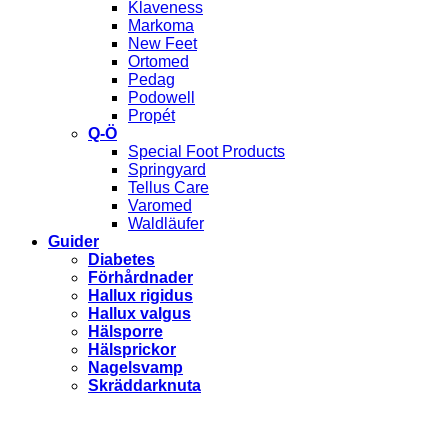
Klaveness
Markoma
New Feet
Ortomed
Pedag
Podowell
Propét
Q-Ö
Special Foot Products
Springyard
Tellus Care
Varomed
Waldläufer
Guider
Diabetes
Förhårdnader
Hallux rigidus
Hallux valgus
Hälsporre
Hälsprickor
Nagelsvamp
Skräddarknuta