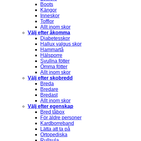
Boots
Kängor
Inneskor
Tofflor
Allt inom skor
Välj efter åkomma
Diabetesskor
Hallux valgus skor
Hammartå
Hälsporre
Svullna fötter
Ömma fötter
Allt inom skor
Välj efter skobredd
Breda
Bredare
Bredast
Allt inom skor
Välj efter egenskap
Bred tåbox
För äldre personer
Kardborreband
Lätta att ta på
Ortopediska
Rullsula