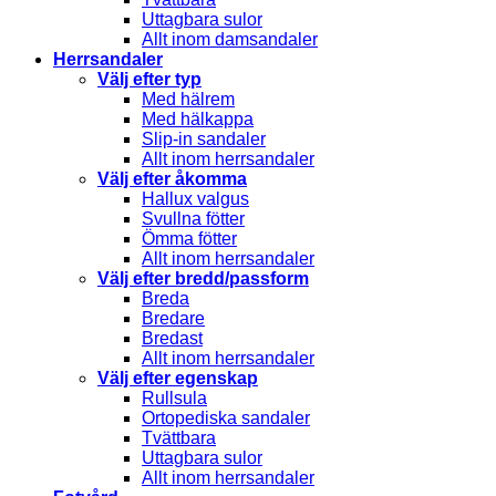
Uttagbara sulor
Allt inom damsandaler
Herrsandaler
Välj efter typ
Med hälrem
Med hälkappa
Slip-in sandaler
Allt inom herrsandaler
Välj efter åkomma
Hallux valgus
Svullna fötter
Ömma fötter
Allt inom herrsandaler
Välj efter bredd/passform
Breda
Bredare
Bredast
Allt inom herrsandaler
Välj efter egenskap
Rullsula
Ortopediska sandaler
Tvättbara
Uttagbara sulor
Allt inom herrsandaler