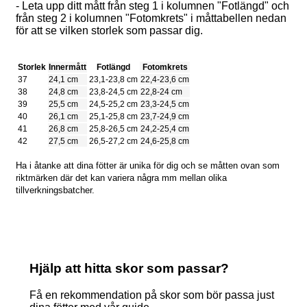
- Leta upp ditt mått från steg 1 i kolumnen "Fotlängd" och
från steg 2 i kolumnen "Fotomkrets" i måttabellen nedan
för att se vilken storlek som passar dig.
Storlek
Innermått
Fotlängd
Fotomkrets
37
24,1 cm
23,1-23,8 cm
22,4-23,6 cm
38
24,8 cm
23,8-24,5 cm
22,8-24 cm
39
25,5 cm
24,5-25,2 cm
23,3-24,5 cm
40
26,1 cm
25,1-25,8 cm
23,7-24,9 cm
41
26,8 cm
25,8-26,5 cm
24,2-25,4 cm
42
27,5 cm
26,5-27,2 cm
24,6-25,8 cm
Ha i åtanke att dina fötter är unika för dig och se måtten ovan som
riktmärken där det kan variera några mm mellan olika
tillverkningsbatcher.
Hjälp att hitta skor som passar?
Få en rekommendation på skor som bör passa just