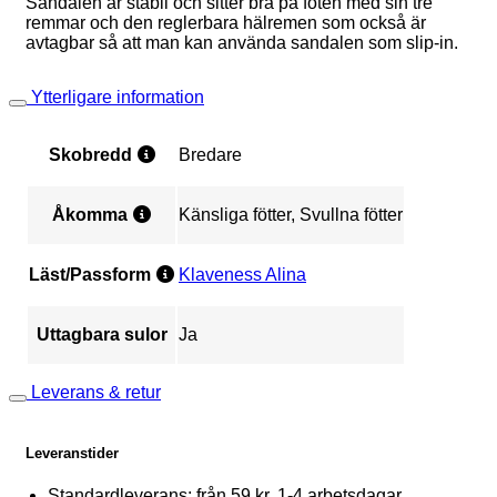
Sandalen är stabil och sitter bra på foten med sin tre
remmar och den reglerbara hälremen som också är
avtagbar så att man kan använda sandalen som slip-in.
Ytterligare information
Skobredd
Bredare
Åkomma
Känsliga fötter, Svullna fötter
Läst/Passform
Klaveness Alina
Uttagbara sulor
Ja
Leverans & retur
Leveranstider
Standardleverans: från 59 kr, 1-4 arbetsdagar.