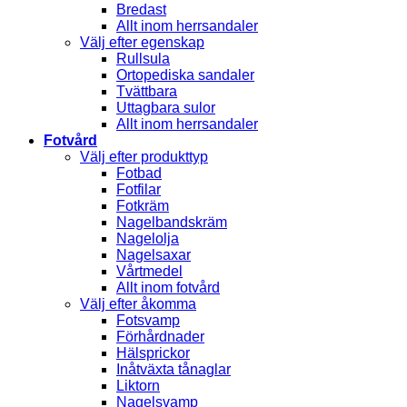
Bredast
Allt inom herrsandaler
Välj efter egenskap
Rullsula
Ortopediska sandaler
Tvättbara
Uttagbara sulor
Allt inom herrsandaler
Fotvård
Välj efter produkttyp
Fotbad
Fotfilar
Fotkräm
Nagelbandskräm
Nagelolja
Nagelsaxar
Vårtmedel
Allt inom fotvård
Välj efter åkomma
Fotsvamp
Förhårdnader
Hälsprickor
Inåtväxta tånaglar
Liktorn
Nagelsvamp