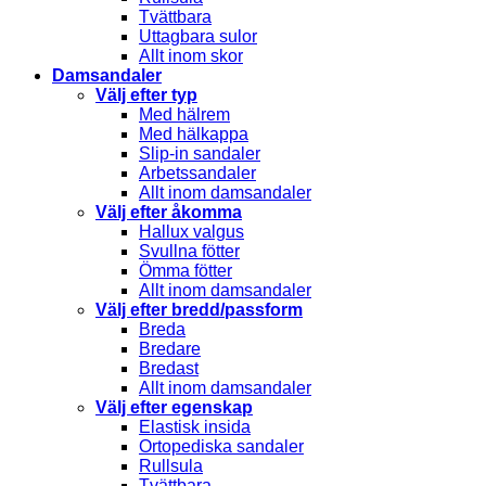
Tvättbara
Uttagbara sulor
Allt inom skor
Damsandaler
Välj efter typ
Med hälrem
Med hälkappa
Slip-in sandaler
Arbetssandaler
Allt inom damsandaler
Välj efter åkomma
Hallux valgus
Svullna fötter
Ömma fötter
Allt inom damsandaler
Välj efter bredd/passform
Breda
Bredare
Bredast
Allt inom damsandaler
Välj efter egenskap
Elastisk insida
Ortopediska sandaler
Rullsula
Tvättbara