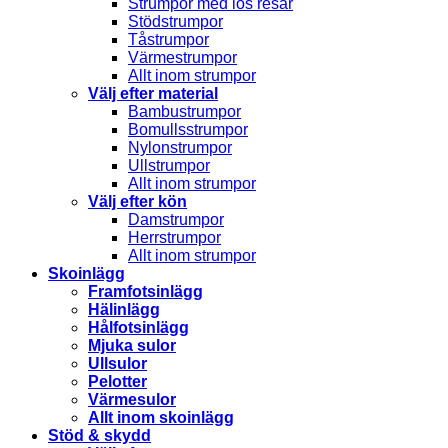
Strumpor med lös resår
Stödstrumpor
Tåstrumpor
Värmestrumpor
Allt inom strumpor
Välj efter material
Bambustrumpor
Bomullsstrumpor
Nylonstrumpor
Ullstrumpor
Allt inom strumpor
Välj efter kön
Damstrumpor
Herrstrumpor
Allt inom strumpor
Skoinlägg
Framfotsinlägg
Hälinlägg
Hålfotsinlägg
Mjuka sulor
Ullsulor
Pelotter
Värmesulor
Allt inom skoinlägg
Stöd & skydd