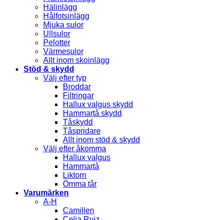
Hälinlägg
Hålfotsinlägg
Mjuka sulor
Ullsulor
Pelotter
Värmesulor
Allt inom skoinlägg
Stöd & skydd
Välj efter typ
Broddar
Filtringar
Hallux valgus skydd
Hammartå skydd
Tåskydd
Tåspridare
Allt inom stöd & skydd
Välj efter åkomma
Hallux valgus
Hammartå
Liktorn
Ömma tår
Varumärken
A-H
Camillen
Celia Ruiz