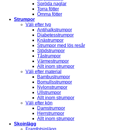
Spröda naglar
Torra fötter
Ömma fötter
Strumpor
Välj efter typ
Antihalkstrumpor
Diabetesstrumpor
Knästrumpor
Strumpor med lös resår
Stödstrumpor
Tåstrumpor
Värmestrumpor
Allt inom strumpor
Välj efter material
Bambustrumpor
Bomullsstrumpor
Nylonstrumpor
Ullstrumpor
Allt inom strumpor
Välj efter kön
Damstrumpor
Herrstrumpor
Allt inom strumpor
Skoinlägg
Framfotsinlägg