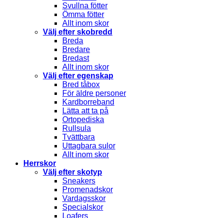
Svullna fötter
Ömma fötter
Allt inom skor
Välj efter skobredd
Breda
Bredare
Bredast
Allt inom skor
Välj efter egenskap
Bred tåbox
För äldre personer
Kardborreband
Lätta att ta på
Ortopediska
Rullsula
Tvättbara
Uttagbara sulor
Allt inom skor
Herrskor
Välj efter skotyp
Sneakers
Promenadskor
Vardagsskor
Specialskor
Loafers