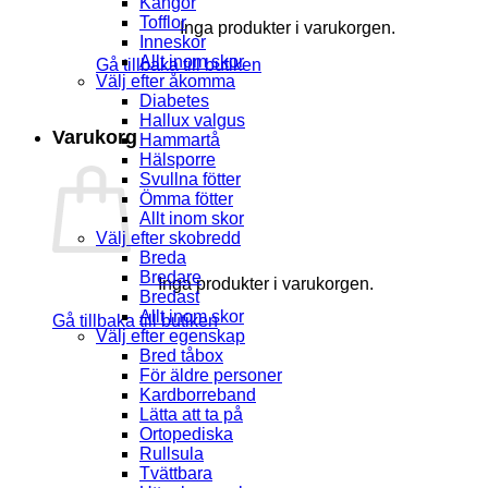
Kängor
Tofflor
Inga produkter i varukorgen.
Inneskor
Allt inom skor
Gå tillbaka till butiken
Välj efter åkomma
Diabetes
Hallux valgus
Varukorg
Hammartå
Hälsporre
Svullna fötter
Ömma fötter
Allt inom skor
Välj efter skobredd
Breda
Bredare
Inga produkter i varukorgen.
Bredast
Allt inom skor
Gå tillbaka till butiken
Välj efter egenskap
Bred tåbox
För äldre personer
Kardborreband
Lätta att ta på
Ortopediska
Rullsula
Tvättbara