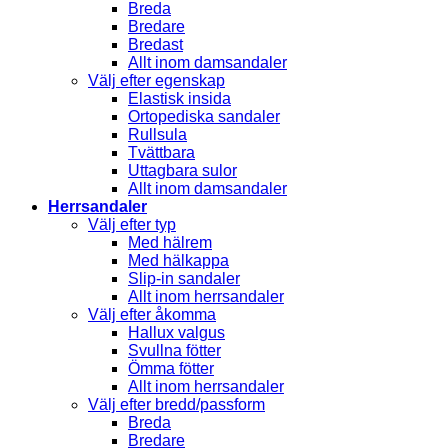
Breda
Bredare
Bredast
Allt inom damsandaler
Välj efter egenskap
Elastisk insida
Ortopediska sandaler
Rullsula
Tvättbara
Uttagbara sulor
Allt inom damsandaler
Herrsandaler
Välj efter typ
Med hälrem
Med hälkappa
Slip-in sandaler
Allt inom herrsandaler
Välj efter åkomma
Hallux valgus
Svullna fötter
Ömma fötter
Allt inom herrsandaler
Välj efter bredd/passform
Breda
Bredare