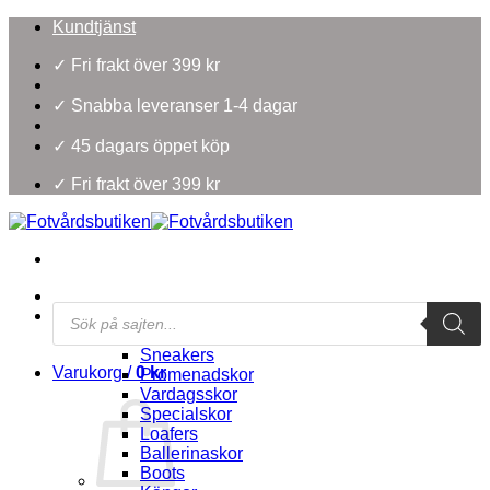
Skip
Kundtjänst
to
content
✓ Fri frakt över 399 kr
✓ Snabba leveranser 1-4 dagar
✓ 45 dagars öppet köp
✓ Fri frakt över 399 kr
Products
Damskor
search
Välj efter skotyp
Sneakers
Varukorg /
0
kr
Promenadskor
Vardagsskor
Specialskor
Loafers
Ballerinaskor
Boots