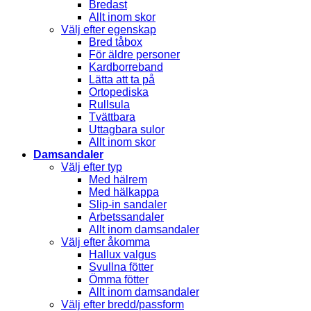
Bredast
Allt inom skor
Välj efter egenskap
Bred tåbox
För äldre personer
Kardborreband
Lätta att ta på
Ortopediska
Rullsula
Tvättbara
Uttagbara sulor
Allt inom skor
Damsandaler
Välj efter typ
Med hälrem
Med hälkappa
Slip-in sandaler
Arbetssandaler
Allt inom damsandaler
Välj efter åkomma
Hallux valgus
Svullna fötter
Ömma fötter
Allt inom damsandaler
Välj efter bredd/passform