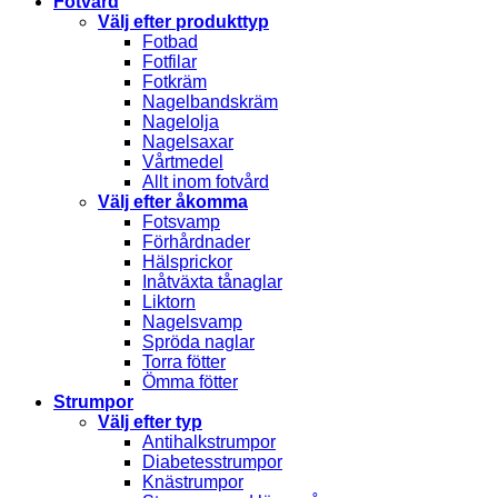
Fotvård
Välj efter produkttyp
Fotbad
Fotfilar
Fotkräm
Nagelbandskräm
Nagelolja
Nagelsaxar
Vårtmedel
Allt inom fotvård
Välj efter åkomma
Fotsvamp
Förhårdnader
Hälsprickor
Inåtväxta tånaglar
Liktorn
Nagelsvamp
Spröda naglar
Torra fötter
Ömma fötter
Strumpor
Välj efter typ
Antihalkstrumpor
Diabetesstrumpor
Knästrumpor