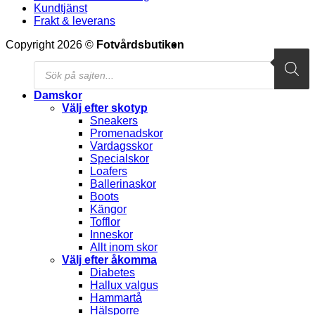
Kundtjänst
Frakt & leverans
V
Copyright 2026 ©
Fotvårdsbutiken
M
Products
S
search
(
Damskor
Välj efter skotyp
Sneakers
Promenadskor
Vardagsskor
Specialskor
Loafers
Ballerinaskor
Boots
Kängor
Tofflor
Inneskor
Allt inom skor
Välj efter åkomma
Diabetes
Hallux valgus
Hammartå
Hälsporre