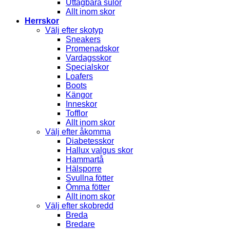
Uttagbara sulor
Allt inom skor
Herrskor
Välj efter skotyp
Sneakers
Promenadskor
Vardagsskor
Specialskor
Loafers
Boots
Kängor
Inneskor
Tofflor
Allt inom skor
Välj efter åkomma
Diabetesskor
Hallux valgus skor
Hammartå
Hälsporre
Svullna fötter
Ömma fötter
Allt inom skor
Välj efter skobredd
Breda
Bredare