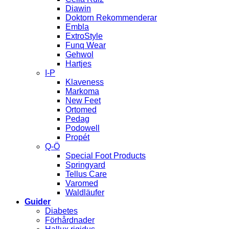
Diawin
Doktorn Rekommenderar
Embla
ExtroStyle
Funq Wear
Gehwol
Hartjes
I-P
Klaveness
Markoma
New Feet
Ortomed
Pedag
Podowell
Propét
Q-Ö
Special Foot Products
Springyard
Tellus Care
Varomed
Waldläufer
Guider
Diabetes
Förhårdnader