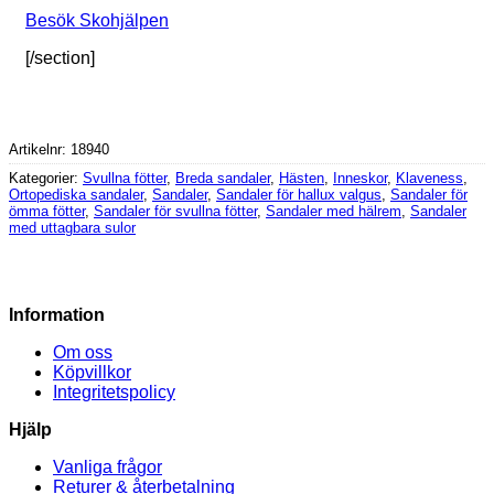
Besök Skohjälpen
[/section]
Artikelnr:
18940
Kategorier:
Svullna fötter
,
Breda sandaler
,
Hästen
,
Inneskor
,
Klaveness
,
Ortopediska sandaler
,
Sandaler
,
Sandaler för hallux valgus
,
Sandaler för
ömma fötter
,
Sandaler för svullna fötter
,
Sandaler med hälrem
,
Sandaler
med uttagbara sulor
Information
Om oss
Köpvillkor
Integritetspolicy
Hjälp
Vanliga frågor
Returer & återbetalning