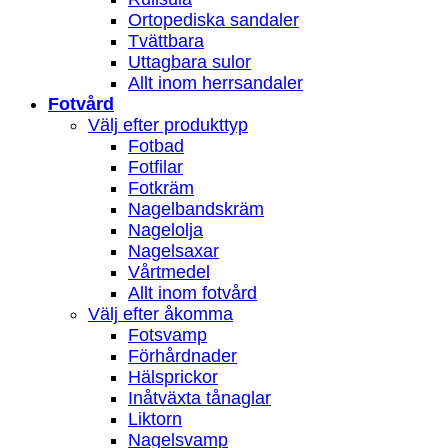
Ortopediska sandaler
Tvättbara
Uttagbara sulor
Allt inom herrsandaler
Fotvård
Välj efter produkttyp
Fotbad
Fotfilar
Fotkräm
Nagelbandskräm
Nagelolja
Nagelsaxar
Vårtmedel
Allt inom fotvård
Välj efter åkomma
Fotsvamp
Förhårdnader
Hälsprickor
Inåtväxta tånaglar
Liktorn
Nagelsvamp