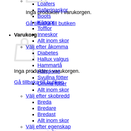
Loafers
Ballerinaskor
Inga produkter i varukorgen.
Boots
Kängor
Gå tillbaka till butiken
Tofflor
Inneskor
Varukorg
Allt inom skor
Välj efter åkomma
Diabetes
Hallux valgus
Hammartå
Inga produkter i varukorgen.
Hälsporre
Svullna fötter
Gå tillbaka till butiken
Ömma fötter
Allt inom skor
Välj efter skobredd
Breda
Bredare
Bredast
Allt inom skor
Välj efter egenskap