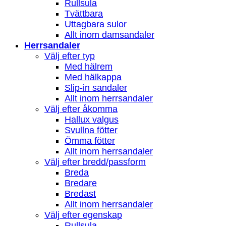
Rullsula
Tvättbara
Uttagbara sulor
Allt inom damsandaler
Herrsandaler
Välj efter typ
Med hälrem
Med hälkappa
Slip-in sandaler
Allt inom herrsandaler
Välj efter åkomma
Hallux valgus
Svullna fötter
Ömma fötter
Allt inom herrsandaler
Välj efter bredd/passform
Breda
Bredare
Bredast
Allt inom herrsandaler
Välj efter egenskap
Rullsula