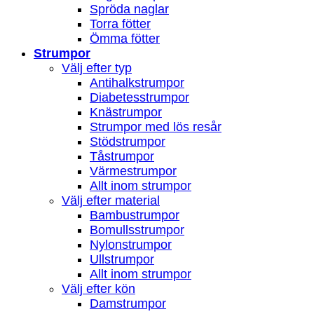
Spröda naglar
Torra fötter
Ömma fötter
Strumpor
Välj efter typ
Antihalkstrumpor
Diabetesstrumpor
Knästrumpor
Strumpor med lös resår
Stödstrumpor
Tåstrumpor
Värmestrumpor
Allt inom strumpor
Välj efter material
Bambustrumpor
Bomullsstrumpor
Nylonstrumpor
Ullstrumpor
Allt inom strumpor
Välj efter kön
Damstrumpor