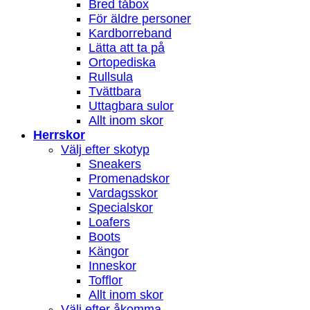
Bred tåbox
För äldre personer
Kardborreband
Lätta att ta på
Ortopediska
Rullsula
Tvättbara
Uttagbara sulor
Allt inom skor
Herrskor
Välj efter skotyp
Sneakers
Promenadskor
Vardagsskor
Specialskor
Loafers
Boots
Kängor
Inneskor
Tofflor
Allt inom skor
Välj efter åkomma