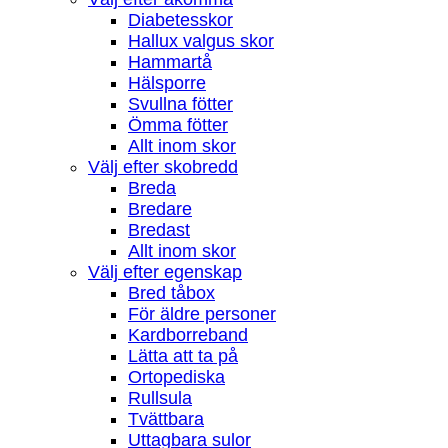
Diabetesskor
Hallux valgus skor
Hammartå
Hälsporre
Svullna fötter
Ömma fötter
Allt inom skor
Välj efter skobredd
Breda
Bredare
Bredast
Allt inom skor
Välj efter egenskap
Bred tåbox
För äldre personer
Kardborreband
Lätta att ta på
Ortopediska
Rullsula
Tvättbara
Uttagbara sulor