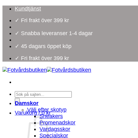
Skip
Kundtjänst
to
✓ Fri frakt över 399 kr
content
✓ Snabba leveranser 1-4 dagar
✓ 45 dagars öppet köp
✓ Fri frakt över 399 kr
Products
search
Damskor
Välj efter skotyp
Varukorg /
0
kr
Sneakers
Promenadskor
Vardagsskor
Specialskor