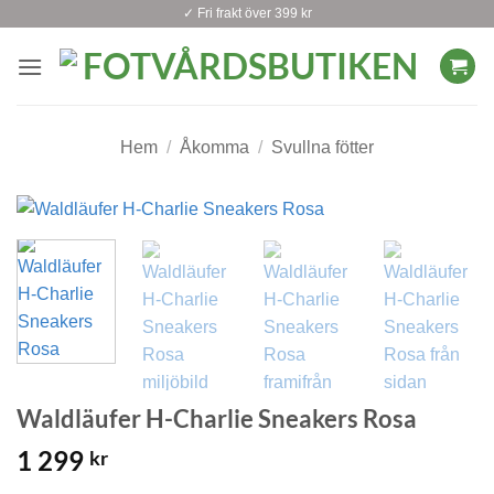
Skip
✓ Fri frakt över 399 kr
to
content
Hem
/
Åkomma
/
Svullna fötter
Waldläufer H-Charlie Sneakers Rosa
1 299
kr