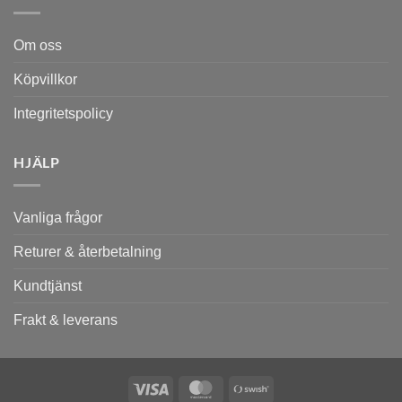
Om oss
Köpvillkor
Integritetspolicy
HJÄLP
Vanliga frågor
Returer & återbetalning
Kundtjänst
Frakt & leverans
Visa
MasterCard
Swish