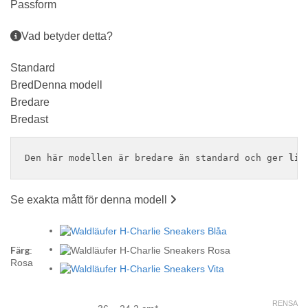
Passform
Vad betyder detta?
Standard
Bred
Denna modell
Bredare
Bredast
Den här modellen är bredare än standard och ger 
lit
Se exakta mått för denna modell
Färg
:
Rosa
RENSA