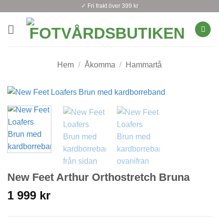
Skip
✓ Fri frakt över 399 kr
to
content
Hem
/
Åkomma
/
Hammartå
New Feet Arthur Orthostretch Bruna
1 999
kr