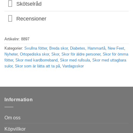
Skötselråd
Recensioner
Artikelnr:
8897
Kategorier:
Svullna fötter
,
Breda skor
,
Diabetes
,
Hammartå
,
New Feet
,
Nyheter
,
Ortopediska skor
,
Skor
,
Skor för äldre personer
,
Skor för ömma
fötter
,
Skor med kardborreband
,
Skor med rullsula
,
Skor med uttagbara
sulor
,
Skor som är lätta att ta på
,
Vardagsskor
Information
Om oss
Köpvillkor