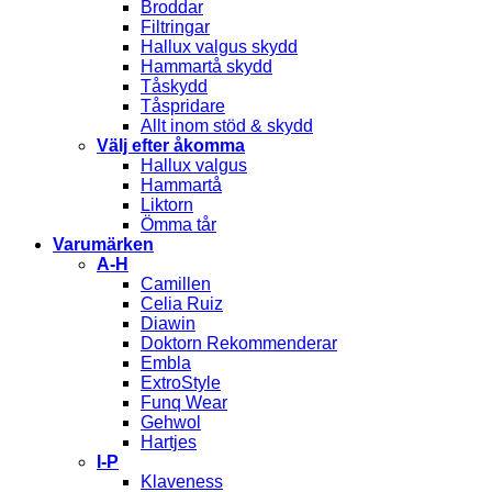
Broddar
Filtringar
Hallux valgus skydd
Hammartå skydd
Tåskydd
Tåspridare
Allt inom stöd & skydd
Välj efter åkomma
Hallux valgus
Hammartå
Liktorn
Ömma tår
Varumärken
A-H
Camillen
Celia Ruiz
Diawin
Doktorn Rekommenderar
Embla
ExtroStyle
Funq Wear
Gehwol
Hartjes
I-P
Klaveness