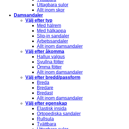
Uttagbara sulor
Allt inom skor
Damsandaler
Välj efter typ
Med hälrem
Med hälkappa
Slip-in sandaler
Arbetssandaler
Allt inom damsandaler
Välj efter åkomma
Hallux valgus
Svullna fötter
Ömma fötter
Allt inom damsandaler
Välj efter bredd/passform
Breda
Bredare
Bredast
Allt inom damsandaler
Välj efter egenskap
Elastisk insida
Ortopediska sandaler
Rullsula
Tvättbara