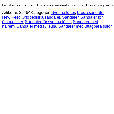
En skoläst är en form som används vid tillverkning av s
Artikelnr:
25464
Kategorier:
Svullna fötter
,
Breda sandaler
,
New Feet
,
Ortopediska sandaler
,
Sandaler
,
Sandaler för
ömma fötter
,
Sandaler för svullna fötter
,
Sandaler med
hälrem
,
Sandaler med rullsula
,
Sandaler med uttagbara sulor
New Feet Harper Sneakers Vita
1 799
kr
New Feet Lottie Loafers Svarta
1 799
kr
Varomed Kioto Sneakers Blåa
1 799
kr