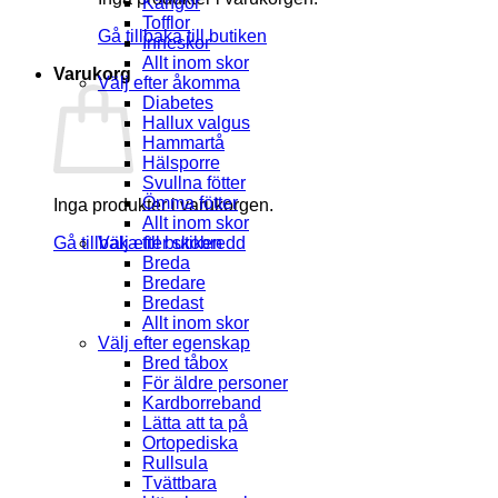
Kängor
Tofflor
Gå tillbaka till butiken
Inneskor
Allt inom skor
Varukorg
Välj efter åkomma
Diabetes
Hallux valgus
Hammartå
Hälsporre
Svullna fötter
Ömma fötter
Inga produkter i varukorgen.
Allt inom skor
Gå tillbaka till butiken
Välj efter skobredd
Breda
Bredare
Bredast
Allt inom skor
Välj efter egenskap
Bred tåbox
För äldre personer
Kardborreband
Lätta att ta på
Ortopediska
Rullsula
Tvättbara