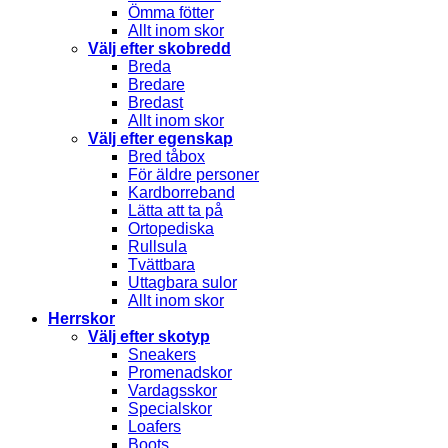
Ömma fötter
Allt inom skor
Välj efter skobredd
Breda
Bredare
Bredast
Allt inom skor
Välj efter egenskap
Bred tåbox
För äldre personer
Kardborreband
Lätta att ta på
Ortopediska
Rullsula
Tvättbara
Uttagbara sulor
Allt inom skor
Herrskor
Välj efter skotyp
Sneakers
Promenadskor
Vardagsskor
Specialskor
Loafers
Boots