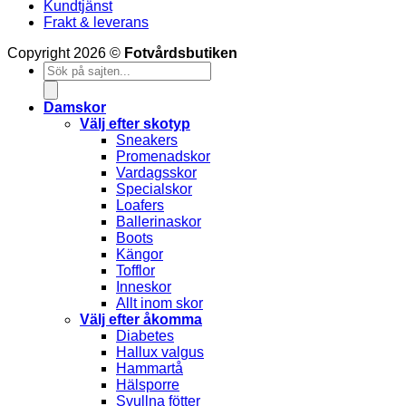
Kundtjänst
Frakt & leverans
V
Copyright 2026 ©
Fotvårdsbutiken
Products
M
search
S
(
Damskor
Välj efter skotyp
Sneakers
Promenadskor
Vardagsskor
Specialskor
Loafers
Ballerinaskor
Boots
Kängor
Tofflor
Inneskor
Allt inom skor
Välj efter åkomma
Diabetes
Hallux valgus
Hammartå
Hälsporre
Svullna fötter