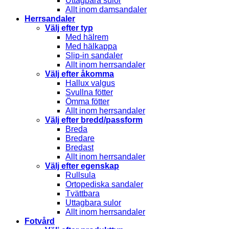
Uttagbara sulor
Allt inom damsandaler
Herrsandaler
Välj efter typ
Med hälrem
Med hälkappa
Slip-in sandaler
Allt inom herrsandaler
Välj efter åkomma
Hallux valgus
Svullna fötter
Ömma fötter
Allt inom herrsandaler
Välj efter bredd/passform
Breda
Bredare
Bredast
Allt inom herrsandaler
Välj efter egenskap
Rullsula
Ortopediska sandaler
Tvättbara
Uttagbara sulor
Allt inom herrsandaler
Fotvård