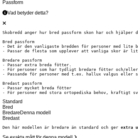
Passform
priset
priset
var:
är:
Vad betyder detta?
1
1
449 kr.
199 kr.
Skobredd anger hur bred passform skon har och hjälper d
Bred passform

- Det är den vanligaste bredden för personer med lite b
- Passar de flesta som upplever att vanliga skor är lit
Bredare passform

- Passar extra breda fötter.

- För personer som har tydligt bredare fötter och/eller
- Passande för personer med t.ex. hallux valgus eller s
Bredast passform

- Passar mycket breda fötter

- För personer med stora ortopediska behov, kraftigt s
Standard
Bred
Bredare
Denna modell
Bredast
Den här modellen är bredare än standard och ger 
extra u
Se exakta mått för denna modell