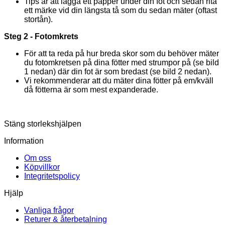
Tips är att lägga ett papper under din fot och sedan rita
ett märke vid din längsta tå som du sedan mäter (oftast
stortån).
Steg 2 - Fotomkrets
För att ta reda på hur breda skor som du behöver mäter
du fotomkretsen på dina fötter med strumpor på (se bild
1 nedan) där din fot är som bredast (se bild 2 nedan).
Vi rekommenderar att du mäter dina fötter på em/kväll
då fötterna är som mest expanderade.
Stäng storlekshjälpen
Information
Om oss
Köpvillkor
Integritetspolicy
Hjälp
Vanliga frågor
Returer & återbetalning