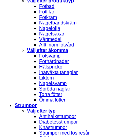
Välj efter produkttyp
Fotbad
Fotfilar
Fotkräm
Nagelbandskräm
Nagelolja
Nagelsaxar
Vårtmedel
Allt inom fotvård
Välj efter åkomma
Fotsvamp
Förhårdnader
Hälsprickor
Inåtväxta tånaglar
Liktorn
Nagelsvamp
Spröda naglar
Torra fötter
Ömma fötter
Strumpor
Välj efter typ
Antihalkstrumpor
Diabetesstrumpor
Knästrumpor
Strumpor med lös resår