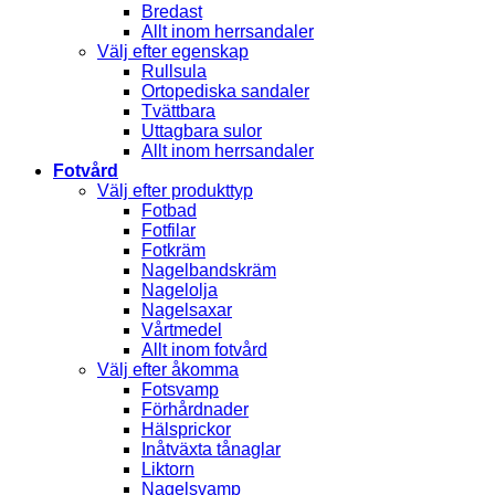
Bredast
Allt inom herrsandaler
Välj efter egenskap
Rullsula
Ortopediska sandaler
Tvättbara
Uttagbara sulor
Allt inom herrsandaler
Fotvård
Välj efter produkttyp
Fotbad
Fotfilar
Fotkräm
Nagelbandskräm
Nagelolja
Nagelsaxar
Vårtmedel
Allt inom fotvård
Välj efter åkomma
Fotsvamp
Förhårdnader
Hälsprickor
Inåtväxta tånaglar
Liktorn
Nagelsvamp