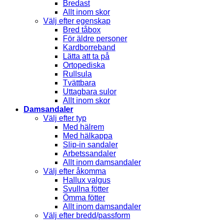
Bredast
Allt inom skor
Välj efter egenskap
Bred tåbox
För äldre personer
Kardborreband
Lätta att ta på
Ortopediska
Rullsula
Tvättbara
Uttagbara sulor
Allt inom skor
Damsandaler
Välj efter typ
Med hälrem
Med hälkappa
Slip-in sandaler
Arbetssandaler
Allt inom damsandaler
Välj efter åkomma
Hallux valgus
Svullna fötter
Ömma fötter
Allt inom damsandaler
Välj efter bredd/passform