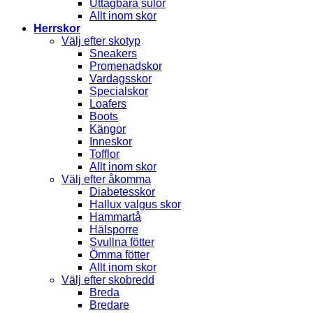
Uttagbara sulor
Allt inom skor
Herrskor
Välj efter skotyp
Sneakers
Promenadskor
Vardagsskor
Specialskor
Loafers
Boots
Kängor
Inneskor
Tofflor
Allt inom skor
Välj efter åkomma
Diabetesskor
Hallux valgus skor
Hammartå
Hälsporre
Svullna fötter
Ömma fötter
Allt inom skor
Välj efter skobredd
Breda
Bredare