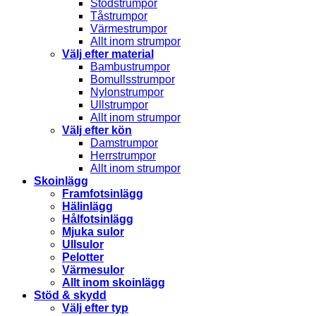
Stödstrumpor
Tåstrumpor
Värmestrumpor
Allt inom strumpor
Välj efter material
Bambustrumpor
Bomullsstrumpor
Nylonstrumpor
Ullstrumpor
Allt inom strumpor
Välj efter kön
Damstrumpor
Herrstrumpor
Allt inom strumpor
Skoinlägg
Framfotsinlägg
Hälinlägg
Hålfotsinlägg
Mjuka sulor
Ullsulor
Pelotter
Värmesulor
Allt inom skoinlägg
Stöd & skydd
Välj efter typ