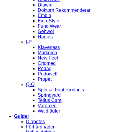
Diawin
Doktorn Rekommenderar
Embla
ExtroStyle
Funq Wear
Gehwol
Hartjes
I-P
Klaveness
Markoma
New Feet
Ortomed
Pedag
Podowell
Propét
Q-Ö
Special Foot Products
Springyard
Tellus Care
Varomed
Waldläufer
Guider
Diabetes
Förhårdnader