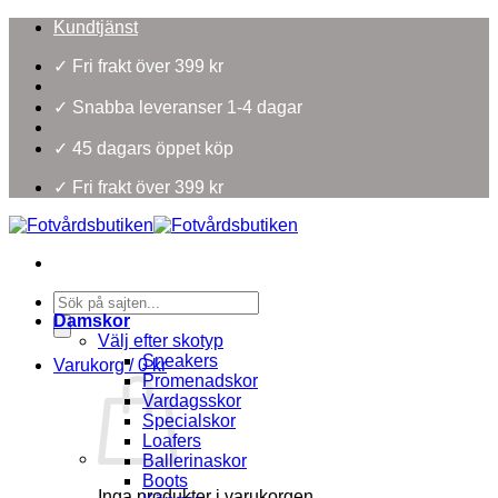
Skip
Kundtjänst
to
content
✓ Fri frakt över 399 kr
✓ Snabba leveranser 1-4 dagar
✓ 45 dagars öppet köp
✓ Fri frakt över 399 kr
Products
search
Damskor
Välj efter skotyp
Sneakers
Varukorg /
0
kr
Promenadskor
Vardagsskor
Specialskor
Loafers
Ballerinaskor
Boots
Inga produkter i varukorgen.