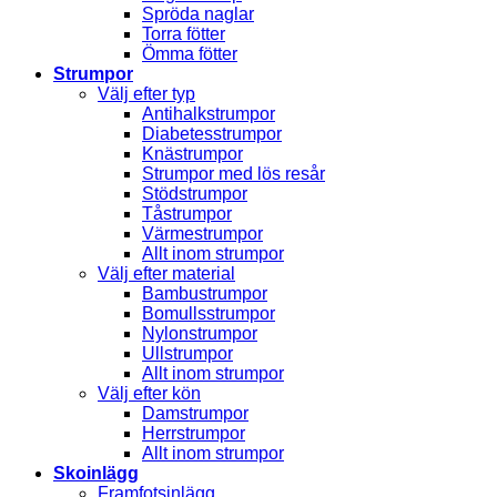
Spröda naglar
Torra fötter
Ömma fötter
Strumpor
Välj efter typ
Antihalkstrumpor
Diabetesstrumpor
Knästrumpor
Strumpor med lös resår
Stödstrumpor
Tåstrumpor
Värmestrumpor
Allt inom strumpor
Välj efter material
Bambustrumpor
Bomullsstrumpor
Nylonstrumpor
Ullstrumpor
Allt inom strumpor
Välj efter kön
Damstrumpor
Herrstrumpor
Allt inom strumpor
Skoinlägg
Framfotsinlägg