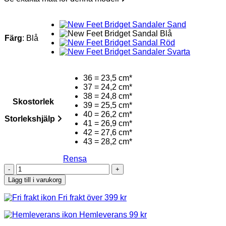
Färg
:
Blå
36 = 23,5 cm*
37 = 24,2 cm*
38 = 24,8 cm*
Skostorlek
39 = 25,5 cm*
40 = 26,2 cm*
Storlekshjälp
41 = 26,9 cm*
42 = 27,6 cm*
43 = 28,2 cm*
Rensa
New
Feet
Lägg till i varukorg
Bridget
Sandal
Fri frakt över 399 kr
Blå
mängd
Hemleverans 99 kr