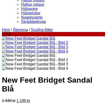
Hallux rigidus
Hallux valgus
Hälsporre
Hälsprickor
Nagelsvamp
Skräddarknuta
Hem
/
Åkomma
/
Svullna fötter
-17%
New Feet Bridget Sandal
Blå
Det
Det
1 449
kr
1 199
kr
ursprungliga
nuvarande