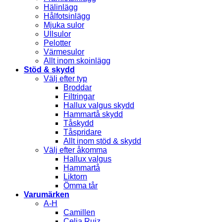
Hälinlägg
Hålfotsinlägg
Mjuka sulor
Ullsulor
Pelotter
Värmesulor
Allt inom skoinlägg
Stöd & skydd
Välj efter typ
Broddar
Filtringar
Hallux valgus skydd
Hammartå skydd
Tåskydd
Tåspridare
Allt inom stöd & skydd
Välj efter åkomma
Hallux valgus
Hammartå
Liktorn
Ömma tår
Varumärken
A-H
Camillen
Celia Ruiz