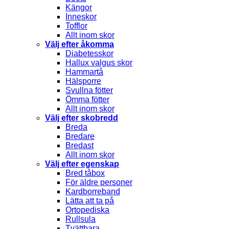
Kängor
Inneskor
Tofflor
Allt inom skor
Välj efter åkomma
Diabetesskor
Hallux valgus skor
Hammartå
Hälsporre
Svullna fötter
Ömma fötter
Allt inom skor
Välj efter skobredd
Breda
Bredare
Bredast
Allt inom skor
Välj efter egenskap
Bred tåbox
För äldre personer
Kardborreband
Lätta att ta på
Ortopediska
Rullsula
Tvättbara