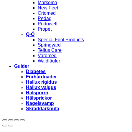
Markoma
New Feet
Ortomed
Pedag
Podowell
Propét
Q-Ö
Special Foot Products
Springyard
Tellus Care
Varomed
Waldläufer
Guider
Diabetes
Förhårdnader
Hallux rigidus
Hallux valgus
Hälsporre
Hälsprickor
Nagelsvamp
Skräddarknuta