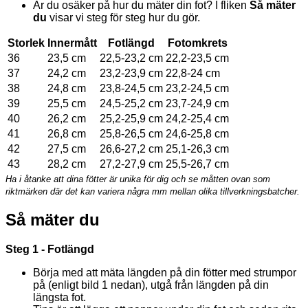
Är du osäker på hur du mäter din fot? I fliken
Så mäter
du
visar vi steg för steg hur du gör.
Storlek
Innermått
Fotlängd
Fotomkrets
36
23,5 cm
22,5-23,2 cm
22,2-23,5 cm
37
24,2 cm
23,2-23,9 cm
22,8-24 cm
38
24,8 cm
23,8-24,5 cm
23,2-24,5 cm
39
25,5 cm
24,5-25,2 cm
23,7-24,9 cm
40
26,2 cm
25,2-25,9 cm
24,2-25,4 cm
41
26,8 cm
25,8-26,5 cm
24,6-25,8 cm
42
27,5 cm
26,6-27,2 cm
25,1-26,3 cm
43
28,2 cm
27,2-27,9 cm
25,5-26,7 cm
Ha i åtanke att dina fötter är unika för dig och se måtten ovan som
riktmärken där det kan variera några mm mellan olika tillverkningsbatcher.
Så mäter du
Steg 1 - Fotlängd
Börja med att mäta längden på din fötter med strumpor
på (enligt bild 1 nedan), utgå från längden på din
längsta fot.