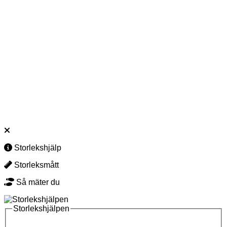
Varomed Kioto Sneakers Svarta
1 799
kr
New Feet Lottie Loafers Sand
1 799
kr
New Feet Harper Sneakers Orthostretch Svarta
1 799
kr
Storlekshjälp
Storleksmått
Så mäter du
Storlekshjälpen