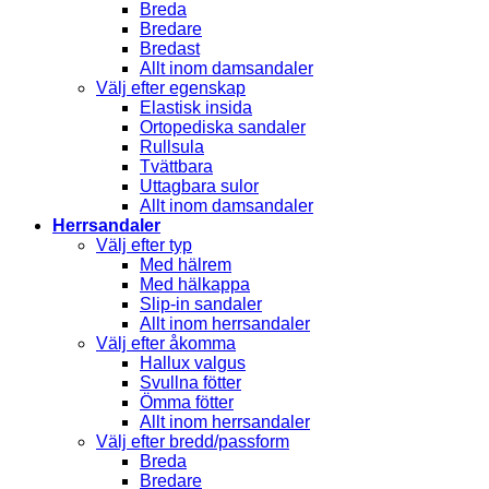
Breda
Bredare
Bredast
Allt inom damsandaler
Välj efter egenskap
Elastisk insida
Ortopediska sandaler
Rullsula
Tvättbara
Uttagbara sulor
Allt inom damsandaler
Herrsandaler
Välj efter typ
Med hälrem
Med hälkappa
Slip-in sandaler
Allt inom herrsandaler
Välj efter åkomma
Hallux valgus
Svullna fötter
Ömma fötter
Allt inom herrsandaler
Välj efter bredd/passform
Breda
Bredare