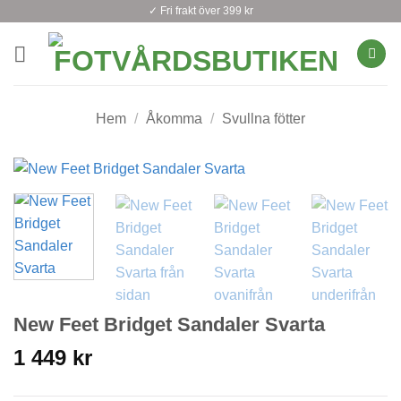
Skip
✓ Fri frakt över 399 kr
to
content
Hem
/
Åkomma
/
Svullna fötter
New Feet Bridget Sandaler Svarta
1 449
kr