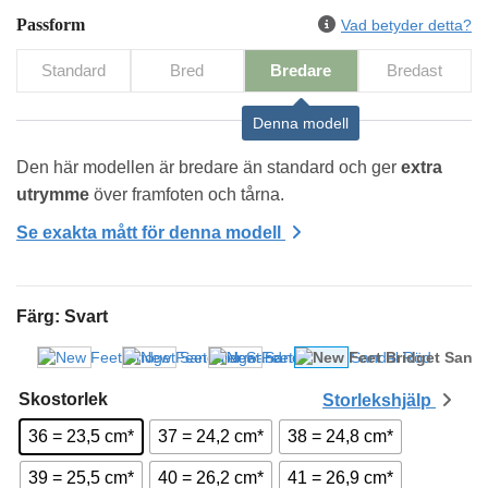
Passform
Vad betyder detta?
Standard
Bred
Bredare
Bredast
Denna modell
Den här modellen är bredare än standard och ger 
extra 
utrymme
 över framfoten och tårna.
Se exakta mått för denna modell
Färg
:
Svart
Skostorlek
Storlekshjälp
36 = 23,5 cm*
37 = 24,2 cm*
38 = 24,8 cm*
39 = 25,5 cm*
40 = 26,2 cm*
41 = 26,9 cm*