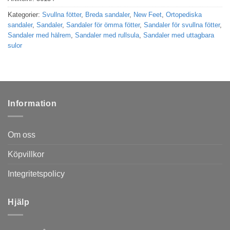
Kategorier:
Svullna fötter
,
Breda sandaler
,
New Feet
,
Ortopediska
sandaler
,
Sandaler
,
Sandaler för ömma fötter
,
Sandaler för svullna fötter
,
Sandaler med hälrem
,
Sandaler med rullsula
,
Sandaler med uttagbara
sulor
Information
Om oss
Köpvillkor
Integritetspolicy
Hjälp