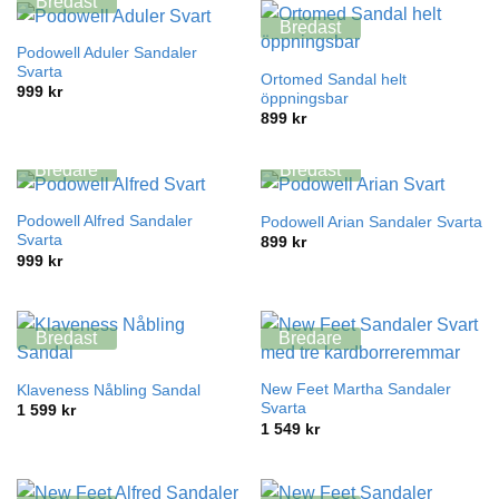
Bredast
Bredast
Podowell Aduler Sandaler
Svarta
Ortomed Sandal helt
999
kr
öppningsbar
899
kr
Bredare
Bredast
Podowell Alfred Sandaler
Podowell Arian Sandaler Svarta
Svarta
899
kr
999
kr
Bredast
Bredare
New Feet Martha Sandaler
Klaveness Nåbling Sandal
Svarta
1 599
kr
1 549
kr