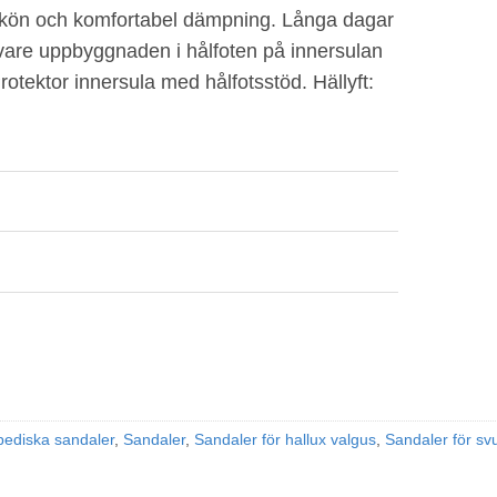
 skön och komfortabel dämpning. Långa dagar
vare uppbyggnaden i hålfoten på innersulan
tektor innersula med hålfotsstöd. Hällyft:
pediska sandaler
,
Sandaler
,
Sandaler för hallux valgus
,
Sandaler för svu