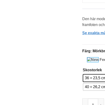
Den här model
framfoten och
Se exakta må
Färg
:
Mörkb
Skostorlek
36 = 23,5 c
40 = 26,2 c
New Feet Em