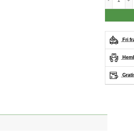
Fri fr
Hemle
Grati