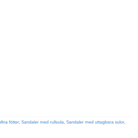
llna fötter
,
Sandaler med rullsula
,
Sandaler med uttagbara sulor
,