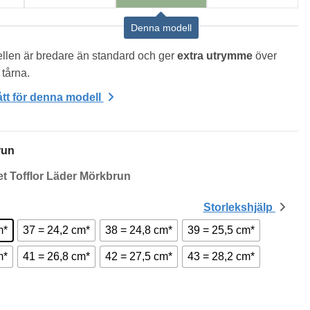
Denna modell
len är bredare än standard och ger 
extra utrymme
 över 
 tårna.
tt för denna modell
run
Storlekshjälp
m*
37 = 24,2 cm*
38 = 24,8 cm*
39 = 25,5 cm*
m*
41 = 26,8 cm*
42 = 27,5 cm*
43 = 28,2 cm*
ily Sandaler Mörkbruna mängd