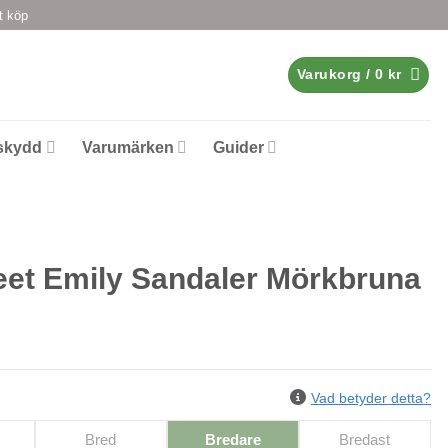
t köp
Varukorg /
0
kr
skydd
Varumärken
Guider
et Emily Sandaler Mörkbruna
Vad betyder detta?
Bred
Bredare
Bredast