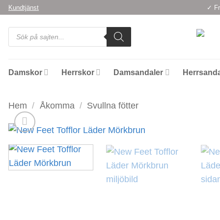
Skip
Kundtjänst
✓ Fr
to
Products
content
search
Damskor
Herrskor
Damsandaler
Herrsanda
Hem
/
Åkomma
/
Svullna fötter