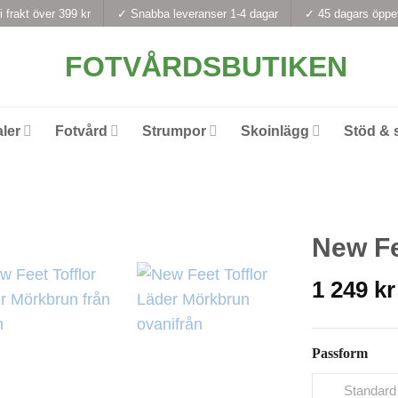
i frakt över 399 kr
✓ Snabba leveranser 1-4 dagar
✓ 45 dagars öppe
ler
Fotvård
Strumpor
Skoinlägg
Stöd & 
New Fe
1 249
kr
Passform
Standard