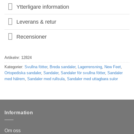
Ytterligare information
Leverans & retur
Recensioner
Artikelnr:
12824
Kategorier:
Svullna fötter
,
Breda sandaler
,
Lagerrensning
,
New Feet
,
Ortopediska sandaler
,
Sandaler
,
Sandaler för svullna fötter
,
Sandaler
med hälrem
,
Sandaler med rullsula
,
Sandaler med uttagbara sulor
Information
Om oss