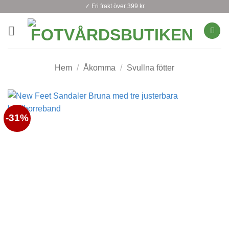
Skip
✓ Fri frakt över 399 kr
to
content
Hem
/
Åkomma
/
Svullna fötter
-31%