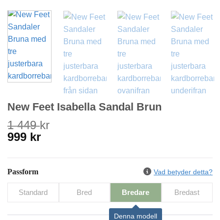
New Feet Isabella Sandal Brun
1 449
kr
Det
Det
999
kr
ursprungliga
nuvarande
priset
priset
var:
är:
Passform
Vad betyder detta?
1
999 kr.
Standard
Bred
Bredare
Bredast
449 kr.
Denna modell