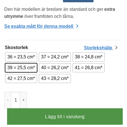
Den här modellen är bredare än standard och ger 
extra 
utrymme
 över framfoten och tårna.
Se exakta mått för denna modell
Skostorlek
Storlekshjälp
36 = 23,5 cm*
37 = 24,2 cm*
38 = 24,8 cm*
39 = 25,5 cm*
40 = 26,2 cm*
41 = 26,8 cm*
42 = 27,5 cm*
43 = 28,2 cm*
New Feet Isabella Sandal Brun mängd
Lägg till i varukorg