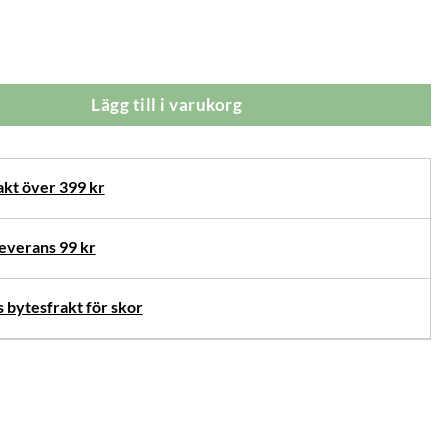
elyn Fodrade Damstövlar Mörkbruna mängd
Lägg till i varukorg
rnativ
akt över 399 kr
verans 99 kr
 bytesfrakt för skor