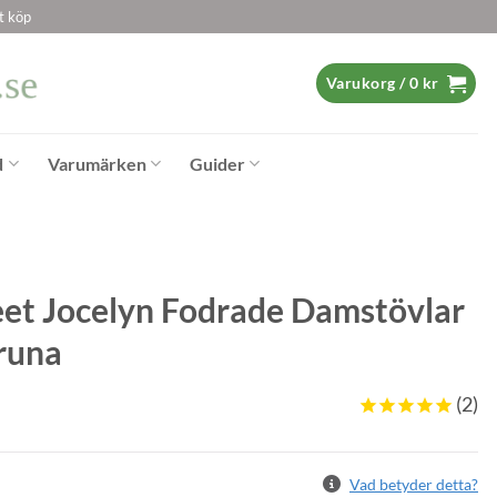
t köp
Varukorg /
0
kr
d
Varumärken
Guider
et Jocelyn Fodrade Damstövlar
runa
2
Vad betyder detta?