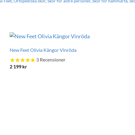
w Feet
,
Ortopediska skor
,
Skor för äldre personer
,
Skor för hammartå
,
Sk
New Feet Olivia Kängor Vinröda
3
Recensioner
2 199
kr