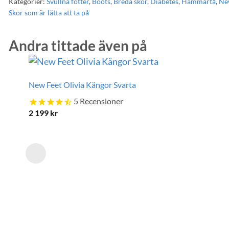
Kategorier:
Svullna fötter
,
Boots
,
Breda skor
,
Diabetes
,
Hammartå
,
Ne
Skor som är lätta att ta på
Andra tittade även på
New Feet Olivia Kängor Svarta
5
Recensioner
2 199
kr