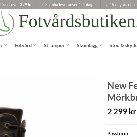
i frakt över 399 kr
✓ Snabba leveranser 1-4 dagar
✓ 45 dagars öppe
er
Fotvård
Strumpor
Skoinlägg
Stöd & skyd
New Fe
Mörkb
2 299
kr
Passform