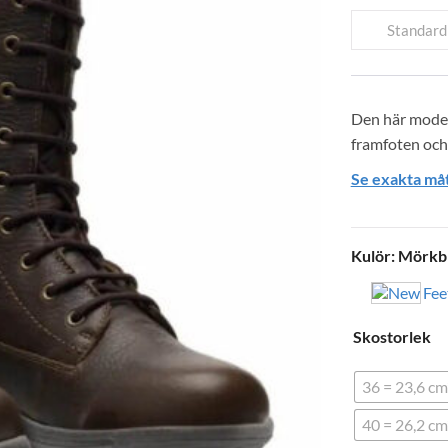
Standard
Den här model
framfoten och
Se exakta måt
Kulör
:
Mörkb
Skostorlek
36 = 23,6 cm
40 = 26,2 cm