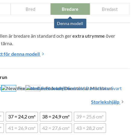
Bred
Bredare
Bredast
Denna modell
len är bredare än standard och ger 
extra utrymme
 över 
 tårna.
t för denna modell
run
Storlekshjälp
*
37 = 24,2 cm*
38 = 24,9 cm*
39 = 25,6 cm*
*
41 = 26,9 cm*
42 = 27,6 cm*
43 = 28,2 cm*