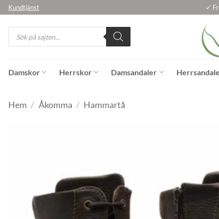
Skip
Kundtjänst
✓ Fr
to
Products
content
search
Damskor
Herrskor
Damsandaler
Herrsandal
Hem
/
Åkomma
/
Hammartå