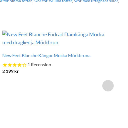
or för ömma fötter
,
Skor för svullna fötter
,
Skor med uttagbara sulor
,
New Feet Blanche Kängor Mocka Mörkbruna
1
Recension
2 199
kr